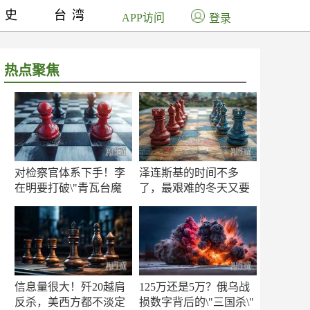
历史
台湾
APP访问
登录
热点聚焦
对检察官体系下手！李
泽连斯基的时间不多
在明要打破\"青瓦台魔
了，最艰难的冬天又要
咒\"
来了
信息量很大！歼20越肩
125万还是5万？俄乌战
反杀，美西方都不淡定
损数字背后的\"三国杀\"