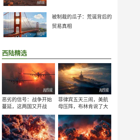
被制裁的瓜子：荒诞背后的
贸易真相
西陆精选
恶劣的信号：战争开始
菲律宾五天三闹，美航
蔓延，这两国又开战
母压阵，布林肯说了大
了！
实话