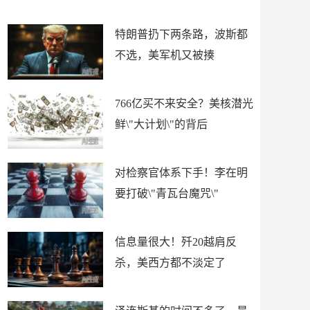
了
特朗普扔下两条路，波斯都
不选，美军机又被揍
766亿买不来安全？美核潜光
鲜\"大计划\"的背后
对检察官体系下手！李在明
要打破\"青瓦台魔咒\"
信息量很大！歼20越肩反
杀，美西方都不淡定了