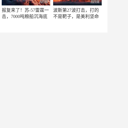
报复来了！苏-57雷霆一
波斯第27波打击，打的
击，7000吨粮船沉海底
不是靶子，是美利坚命
门