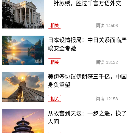
一针苏绣，胜过千言万语外交
相关
阅读
14506
日本设情报局：中日关系面临严
峻安全考验
相关
阅读
13132
美伊签协议伊朗获三千亿，中国
身负重望
相关
阅读
12158
从故宫到天坛：一步之遥，换了
人间