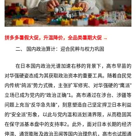
拼多多暑假大促，升温降价，全品类暑期大促 →
二、 国内政治算计：迎合民粹与权力巩固
在日本国内政治光谱加速右移的背景下，高市早苗的
对华强硬姿态成为其获取政治资本的重要工具。随着自民党
内传统“鸽派”势力式微，主张扩军修宪、对华强硬的“鹰派”
立场已成为党内的“政治正确”1。高市通过在涉台、涉疆等
问题上充当“反华急先锋”，刻意塑造自己坚定捍卫日本利益
的“安全派”形象，以此与党内温和派划清界限，从而稳固其
在保守派基本盘中的支持率2。此外，面对日本长期的经济
停滞、通货膨胀及政治丑闻等国内治理危机，高市也试图通