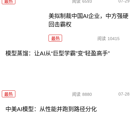
07-29
最热
阅读
6593
美拟制裁中国AI企业，中方强硬
回击霸权
最热
阅读
10415
模型蒸馏：让AI从“巨型学霸”变“轻盈高手”
07-28
最热
阅读
8880
中美AI模型：从性能并跑到路径分化