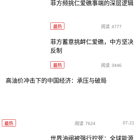
菲方频挑仁爱礁事端的深层逻辑
最热
阅读
4777
菲方蓄意挑衅仁爱礁，中方坚决
反制
最热
阅读
3446
高油价冲击下的中国经济：承压与破局
07-21
最热
阅读
7624
世界油阀被强行拧死：全球能源