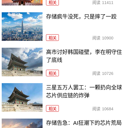
相关
阅读
11411
存储疯牛没死，只是摔了一跤
相关
阅读
10900
高市讨好韩国碰壁，李在明守住
了底线
相关
阅读
10726
三星五万人罢工：一颗扔向全球
芯片供应链的炸弹
相关
阅读
10684
存储告急：AI狂潮下的芯片荒局