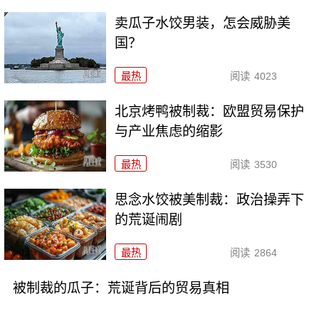
卖瓜子水饺男装，怎会威胁美
国？
最热
阅读
4023
北京烤鸭被制裁：欧盟贸易保护
与产业焦虑的缩影
最热
阅读
3530
思念水饺被美制裁：政治操弄下
的荒诞闹剧
最热
阅读
2864
被制裁的瓜子：荒诞背后的贸易真相