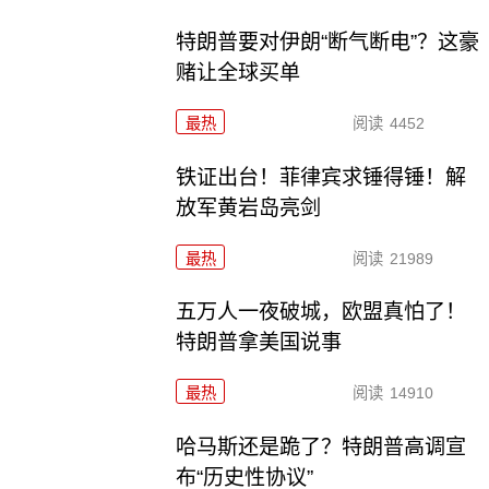
特朗普要对伊朗“断气断电”？这豪
赌让全球买单
最热
阅读
4452
铁证出台！菲律宾求锤得锤！解
放军黄岩岛亮剑
最热
阅读
21989
五万人一夜破城，欧盟真怕了！
特朗普拿美国说事
最热
阅读
14910
哈马斯还是跪了？特朗普高调宣
布“历史性协议”