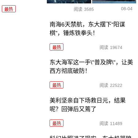
08-04
最热
阅读
3585
南海6天禁航，东大摆下“阳谋
棋”，锤炼铁拳头！
最热
阅读
19674
东大海军这一手\"普及牌\"，让美
西方彻底破防！
最热
阅读
22522
美利坚亲自下场救日元，结果
呢？回弹后又蔫了
最热
阅读
11489