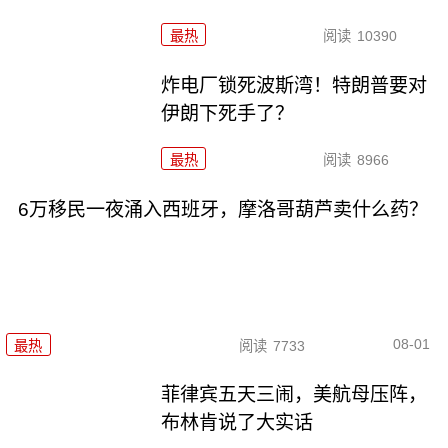
最热
阅读
10390
炸电厂锁死波斯湾！特朗普要对
伊朗下死手了？
最热
阅读
8966
6万移民一夜涌入西班牙，摩洛哥葫芦卖什么药？
08-01
最热
阅读
7733
菲律宾五天三闹，美航母压阵，
布林肯说了大实话