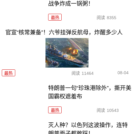
战争炸成一锅粥！
最热
阅读
8355
官宣“核常兼备”！六爷挂弹反航母，炸醒多少人
08-04
最热
阅读
11464
特朗普一句“珍珠港除外”，撕开美
国霸权遮羞布
最热
阅读
10543
灭人种？以色列这波操作，连特
朗普面子都敢踩！