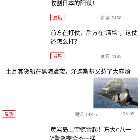
收割日本的阳谋！
最热
阅读
5158
前方在打仗，后方在“清场”，这仗
还怎么打？
最热
阅读
4193
土耳其货船在黑海遭袭，泽连斯基又惹了大麻烦
08-05
最热
阅读
14917
黄岩岛上空惊雷起！东大\"八一
\"警巡完全不一样