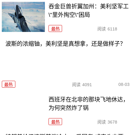
吞金巨兽折翼加州：美利坚军工
\"里外掏空\"困局
最热
阅读
6118
波斯的浓缩铀，美利坚是真想拿，还是做样子？
08-03
最热
阅读
4091
西班牙在北非的那块飞地休达，
为何突然炸了锅
最热
阅读
3678