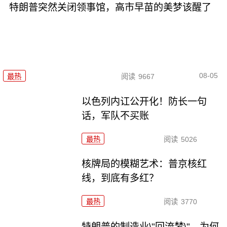
特朗普突然关闭领事馆，高市早苗的美梦该醒了
08-05
最热
阅读
9667
以色列内讧公开化！防长一句
话，军队不买账
最热
阅读
5026
核牌局的模糊艺术：普京核红
线，到底有多红？
最热
阅读
3770
特朗普的制造业\"回流梦\"，为何