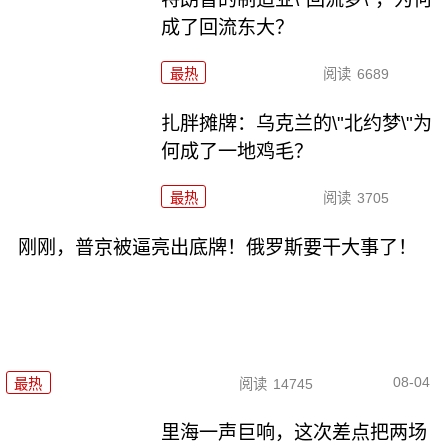
成了回流东大？
最热
阅读
6689
扎胖摊牌：乌克兰的\"北约梦\"为
何成了一地鸡毛？
最热
阅读
3705
刚刚，普京被逼亮出底牌！俄罗斯要干大事了！
08-04
最热
阅读
14745
里海一声巨响，这次差点把两场