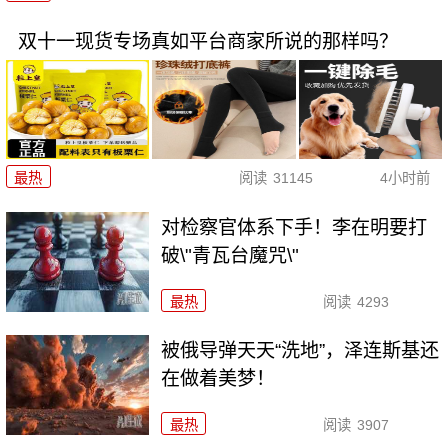
双十一现货专场真如平台商家所说的那样吗？
最热
阅读
31145
4小时前
对检察官体系下手！李在明要打
破\"青瓦台魔咒\"
最热
阅读
4293
被俄导弹天天“洗地”，泽连斯基还
在做着美梦！
最热
阅读
3907