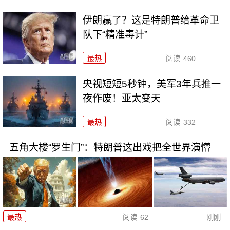
伊朗赢了？这是特朗普给革命卫
队下“精准毒计”
最热
阅读
460
央视短短5秒钟，美军3年兵推一
夜作废！亚太变天
最热
阅读
332
五角大楼“罗生门”：特朗普这出戏把全世界演懵
最热
阅读
62
刚刚