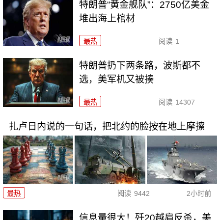
特朗普“黄金舰队”：2750亿美金
堆出海上棺材
最热
阅读
1
特朗普扔下两条路，波斯都不
选，美军机又被揍
最热
阅读
14307
扎卢日内说的一句话，把北约的脸按在地上摩擦
最热
阅读
9442
2小时前
信息量很大！歼20越肩反杀，美