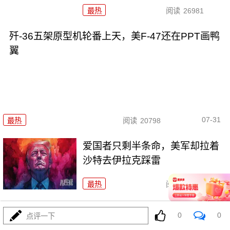
最热
阅读
26981
歼-36五架原型机轮番上天，美F-47还在PPT画鸭
翼
07-31
最热
阅读
20798
爱国者只剩半条命，美军却拉着
沙特去伊拉克踩雷
最热
阅读
11904
特朗普官宣“哈马斯缴械”，内塔尼亚胡不认账
0
0
点评一下