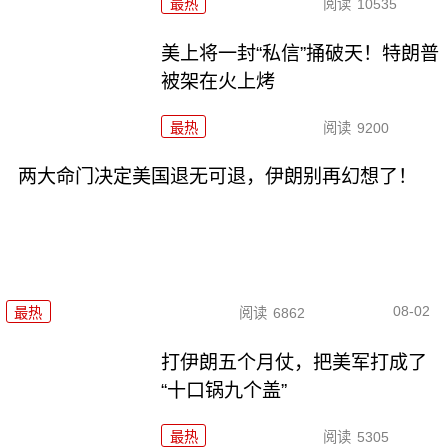
最热
阅读
10535
美上将一封“私信”捅破天！特朗普
被架在火上烤
最热
阅读
9200
两大命门决定美国退无可退，伊朗别再幻想了！
08-02
最热
阅读
6862
打伊朗五个月仗，把美军打成了
“十口锅九个盖”
最热
阅读
5305