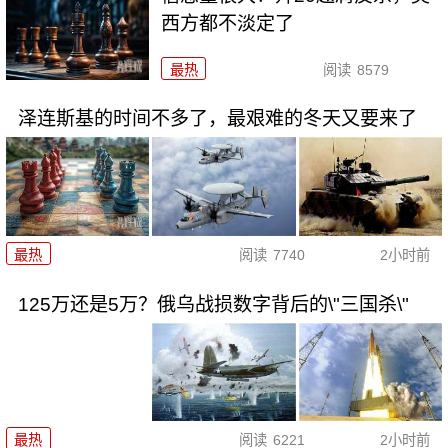
西方都不淡定了
最热
阅读
8579
泽连斯基的时间不多了，最艰难的冬天又要来了
最热
阅读
7740
2小时前
125万还是5万？俄乌战损数字背后的\"三国杀\"
最热
阅读
6221
2小时前