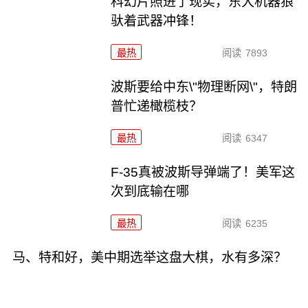
科幻片照进了现实，东大机器狼
驮着武器冲锋！
最热
阅读
7893
波斯要给中东\"物理断网\"，特朗
普忙递橄榄枝？
最热
阅读
6347
F-35真被波斯导弹端了！美军这
次到底输在哪
最热
阅读
6235
马、特和好，美中期选举这盘大棋，水有多深？