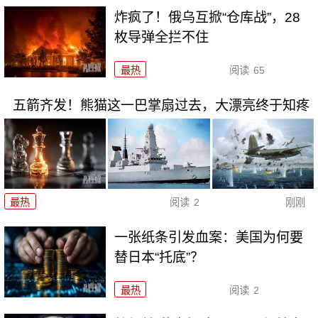
炸疯了！俄乌互掀“仓库战”，28
枚导弹全拦不住
最热
阅读
65
五箭齐发！熊猫这一巴掌扇过去，大漂亮终于知疼
最热
阅读
2
刚刚
一张纸条引发血案：美国为何要
替日本“托底”？
最热
阅读
2