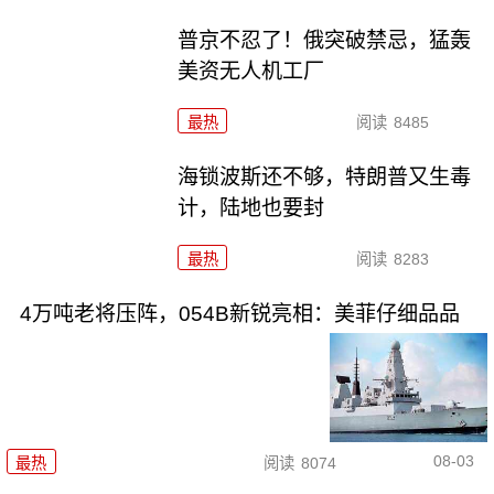
普京不忍了！俄突破禁忌，猛轰
美资无人机工厂
最热
阅读
8485
海锁波斯还不够，特朗普又生毒
计，陆地也要封
最热
阅读
8283
4万吨老将压阵，054B新锐亮相：美菲仔细品品
08-03
最热
阅读
8074