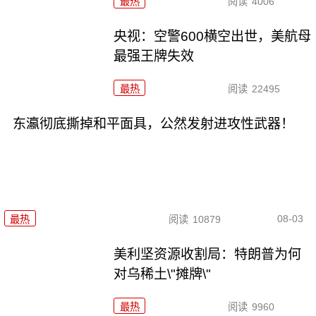
最热
阅读
4006
央视：空警600横空出世，美航母
最强王牌失效
最热
阅读
22495
东瀛彻底撕掉和平面具，公然发射进攻性武器！
08-03
最热
阅读
10879
美利坚资源收割局：特朗普为何
对乌稀土\"摊牌\"
最热
阅读
9960