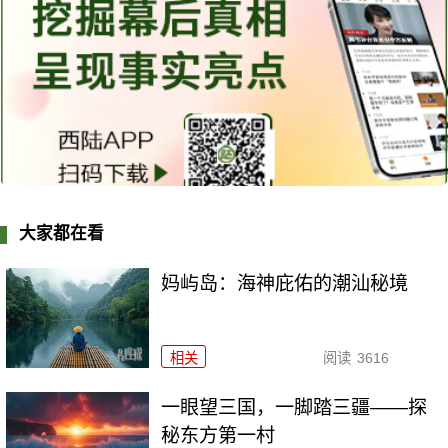
大家都在看
妈屿岛：海神庇佑的潮汕秘境
相关
阅读
3616
一眼望三国，一脚踏三疆——探
秘东方第一村