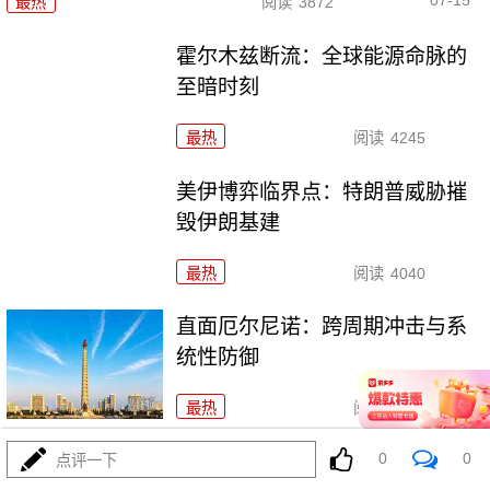
07-15
最热
阅读
3872
霍尔木兹断流：全球能源命脉的
至暗时刻
最热
阅读
4245
美伊博弈临界点：特朗普威胁摧
毁伊朗基建
最热
阅读
4040
直面厄尔尼诺：跨周期冲击与系
统性防御
最热
阅读
4750
0
0
厄尔尼诺：全球生态系统的多米
点评一下