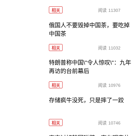
相关
阅读
11307
俄国人不要毁掉中国茶，要吃掉
中国茶
相关
阅读
11032
特朗普称中国\"令人惊叹\"：九年
再访的台前幕后
相关
阅读
10976
存储疯牛没死，只是摔了一跤
相关
阅读
10746