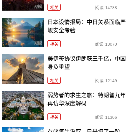
相关
阅读
14788
日本设情报局：中日关系面临严
峻安全考验
相关
阅读
13070
美伊签协议伊朗获三千亿，中国
身负重望
相关
阅读
12149
弱势者的求生之旅：特朗普九年
再访华深度解码
相关
阅读
11306
存储疯牛没死，只是摔了一跤