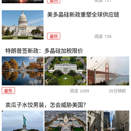
最热
阅读
727
美多晶硅新政重塑全球供应链
最热
阅读
739
特朗普签新政：多晶硅加税限价
最热
阅读
1089
25分钟前
卖瓜子水饺男装，怎会威胁美国？