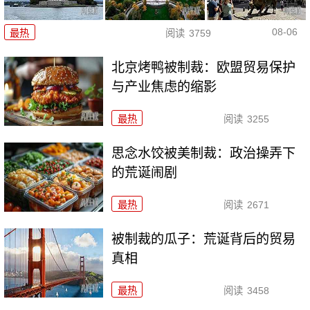
08-06
最热
阅读
3759
北京烤鸭被制裁：欧盟贸易保护
与产业焦虑的缩影
最热
阅读
3255
思念水饺被美制裁：政治操弄下
的荒诞闹剧
最热
阅读
2671
被制裁的瓜子：荒诞背后的贸易
真相
最热
阅读
3458