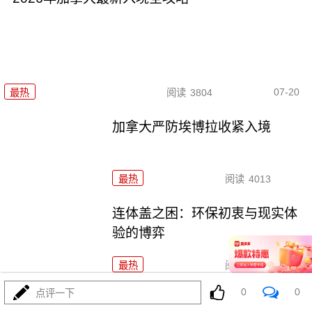
07-20
最热
阅读
3804
加拿大严防埃博拉收紧入境
最热
阅读
4013
连体盖之困：环保初衷与现实体
验的博弈
最热
阅读
4889
0
0
点评一下
瓶盖安全设计：微观细节中的守护与防错