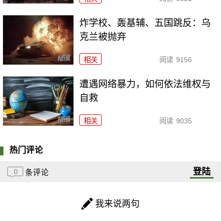
炸学校、轰基辅、五国跳反：乌
克兰被抛弃
相关
阅读
9156
遭遇网络暴力，如何依法维权与
自救
相关
阅读
9035
热门评论
登陆
0
条评论
我来说两句