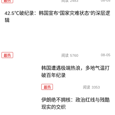
08-05
最热
阅读
2483
42.5℃破纪录：韩国宣布“国家灾难状态”的深层逻
辑
08-05
最热
阅读
5760
韩国遭遇极端热浪，多地气温打
破百年纪录
最热
阅读
3353
伊朗绝不拥核：政治红线与残酷
现实的交织