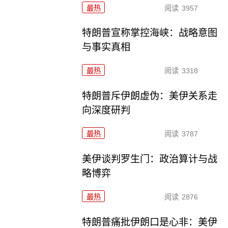
最热
阅读
3957
特朗普宣称掌控海峡：战略意图
与事实真相
最热
阅读
3318
特朗普斥伊朗虚伪：美伊关系走
向深度研判
最热
阅读
3787
美伊谈判罗生门：政治算计与战
略博弈
最热
阅读
2876
特朗普痛批伊朗口是心非：美伊