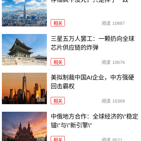
相关
阅读
10887
三星五万人罢工：一颗扔向全球
芯片供应链的炸弹
相关
阅读
10676
美拟制裁中国AI企业，中方强硬
回击霸权
相关
阅读
10368
中俄地方合作：全球经济的\"稳定
锚\"与\"新引擎\"
相关
阅读
9521