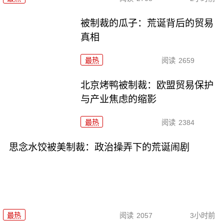
被制裁的瓜子：荒诞背后的贸易
真相
最热
阅读
2659
北京烤鸭被制裁：欧盟贸易保护
与产业焦虑的缩影
最热
阅读
2384
思念水饺被美制裁：政治操弄下的荒诞闹剧
最热
阅读
2057
3小时前