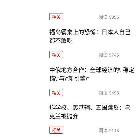
相关
阅读
9955
福岛餐桌上的恐慌：日本人自己
都不敢吃
相关
阅读
9745
中俄地方合作：全球经济的\"稳定
锚\"与\"新引擎\"
相关
阅读
9498
炸学校、轰基辅、五国跳反：乌
克兰被抛弃
相关
阅读
9118