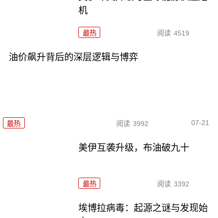
机
最热
阅读
4519
油价飙升背后的深层逻辑与博弈
07-21
最热
阅读
3992
美伊互袭升级，布油破九十
最热
阅读
3392
埃博拉病毒：起源之谜与发现始