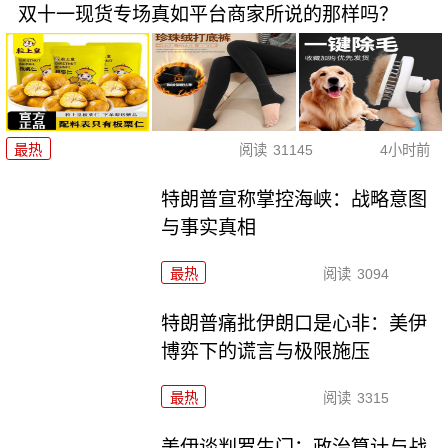
双十一现货专场真如平台商家所说的那样吗？
最热
阅读
31145
4小时前
特朗普宣称掌控海峡：战略意图
与事实真相
最热
阅读
3094
特朗普痛批伊朗口是心非：美伊
博弈下的谎言与极限施压
最热
阅读
3315
美伊谈判罗生门：政治算计与战