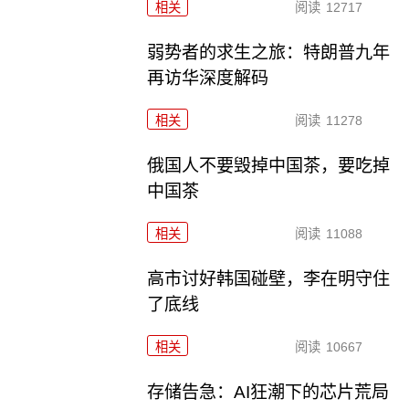
相关
阅读
12717
弱势者的求生之旅：特朗普九年
再访华深度解码
相关
阅读
11278
俄国人不要毁掉中国茶，要吃掉
中国茶
相关
阅读
11088
高市讨好韩国碰壁，李在明守住
了底线
相关
阅读
10667
存储告急：AI狂潮下的芯片荒局