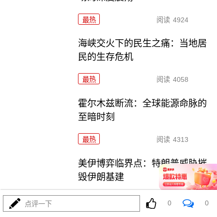
最热
阅读
4924
海峡交火下的民生之痛：当地居
民的生存危机
最热
阅读
4058
霍尔木兹断流：全球能源命脉的
至暗时刻
最热
阅读
4313
美伊博弈临界点：特朗普威胁摧
毁伊朗基建
最热
阅读
4111
0
0
点评一下