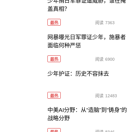
少年捐日军罪证遭威胁，谁在掩
盖真相？
最热
阅读
7363
网暴曝光日军罪证少年，施暴者
面临何种严惩
最热
阅读
6900
少年护证：历史不容抹去
最热
阅读
12483
中美AI分野：从“造脑”到“铸身”的
战略分野