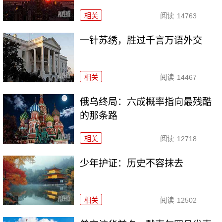
相关
阅读
14763
一针苏绣，胜过千言万语外交
相关
阅读
14467
俄乌终局：六成概率指向最残酷
的那条路
相关
阅读
12718
少年护证：历史不容抹去
相关
阅读
12502