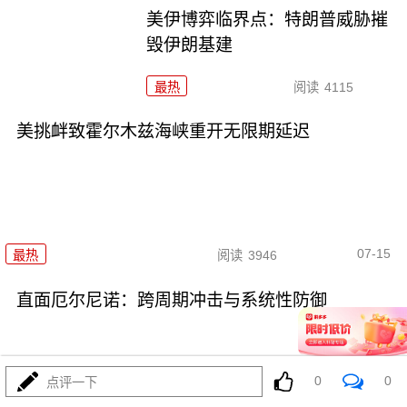
美伊博弈临界点：特朗普威胁摧
毁伊朗基建
最热
阅读
4115
美挑衅致霍尔木兹海峡重开无限期延迟
07-15
最热
阅读
3946
直面厄尔尼诺：跨周期冲击与系统性防御
0
0
点评一下