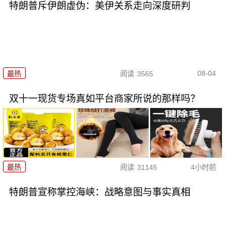
特朗普斥伊朗虚伪：美伊关系走向深度研判
08-04
最热
阅读
3565
双十一现货专场真如平台商家所说的那样吗？
最热
阅读
31145
4小时前
特朗普宣称掌控海峡：战略意图与事实真相