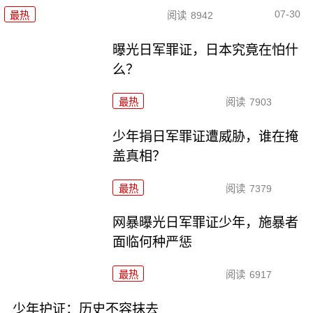
07-30
最热
阅读
8942
曝光日军罪证，日本究竟在怕什
么？
最热
阅读
7903
少年捐日军罪证遭威胁，谁在掩
盖真相？
最热
阅读
7379
网暴曝光日军罪证少年，施暴者
面临何种严惩
最热
阅读
6917
少年护证：历史不容抹去