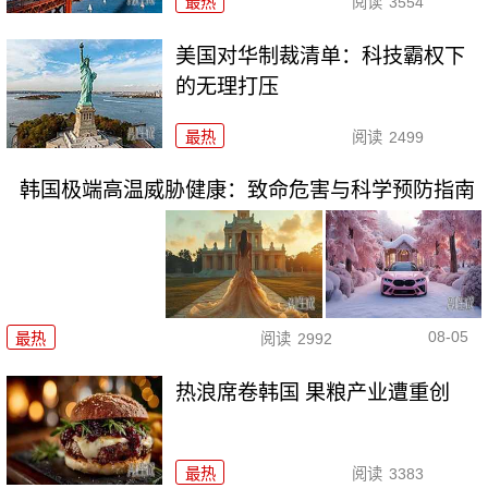
最热
阅读
3554
美国对华制裁清单：科技霸权下
的无理打压
最热
阅读
2499
韩国极端高温威胁健康：致命危害与科学预防指南
08-05
最热
阅读
2992
热浪席卷韩国 果粮产业遭重创
最热
阅读
3383