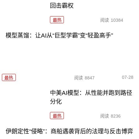
回击霸权
最热
阅读
10384
模型蒸馏：让AI从“巨型学霸”变“轻盈高手”
07-28
最热
阅读
8847
中美AI模型：从性能并跑到路径
分化
最热
阅读
8236
伊朗定性“侵略”：商船遇袭背后的法理与反击博弈