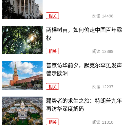
相关
阅读
14498
两棵树苗，如何偷走中国百年霸
权
相关
阅读
12889
普京访华前夕，默克尔罕见发声
警示欧洲
相关
阅读
12237
弱势者的求生之旅：特朗普九年
再访华深度解码
相关
阅读
11310