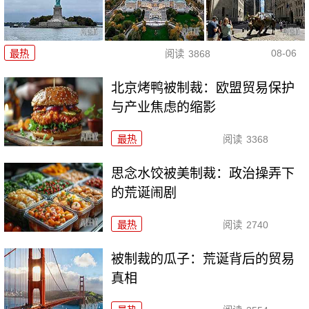
08-06
最热
阅读
3868
北京烤鸭被制裁：欧盟贸易保护
与产业焦虑的缩影
最热
阅读
3368
思念水饺被美制裁：政治操弄下
的荒诞闹剧
最热
阅读
2740
被制裁的瓜子：荒诞背后的贸易
真相