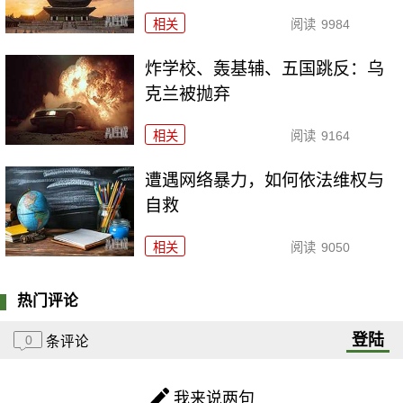
相关
阅读
9984
炸学校、轰基辅、五国跳反：乌
克兰被抛弃
相关
阅读
9164
遭遇网络暴力，如何依法维权与
自救
相关
阅读
9050
热门评论
登陆
0
条评论
我来说两句