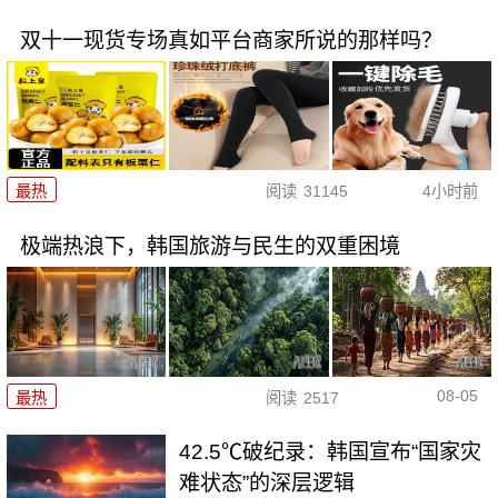
双十一现货专场真如平台商家所说的那样吗？
最热
阅读
31145
4小时前
极端热浪下，韩国旅游与民生的双重困境
08-05
最热
阅读
2517
42.5℃破纪录：韩国宣布“国家灾
难状态”的深层逻辑