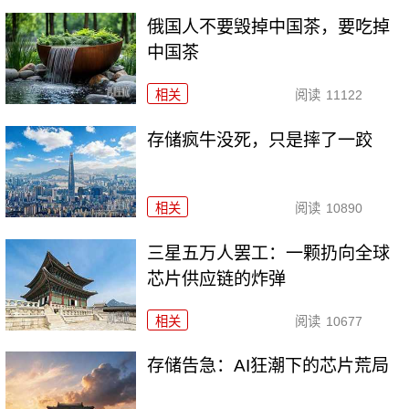
俄国人不要毁掉中国茶，要吃掉
中国茶
相关
阅读
11122
存储疯牛没死，只是摔了一跤
相关
阅读
10890
三星五万人罢工：一颗扔向全球
芯片供应链的炸弹
相关
阅读
10677
存储告急：AI狂潮下的芯片荒局