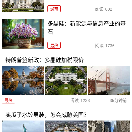
最热
阅读
882
多晶硅：新能源与信息产业的基
石
最热
阅读
1736
特朗普签新政：多晶硅加税限价
最热
阅读
1233
35分钟前
卖瓜子水饺男装，怎会威胁美国？