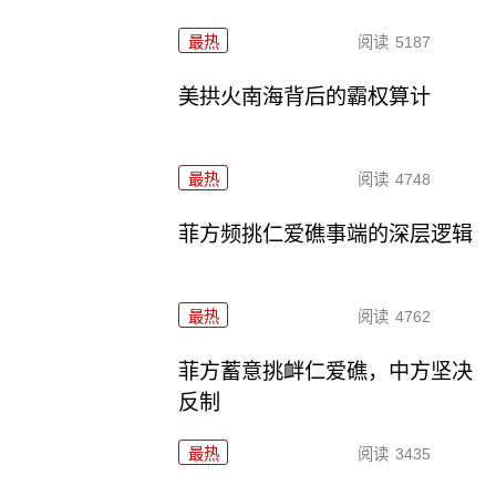
最热
阅读
5187
美拱火南海背后的霸权算计
最热
阅读
4748
菲方频挑仁爱礁事端的深层逻辑
最热
阅读
4762
菲方蓄意挑衅仁爱礁，中方坚决
反制
最热
阅读
3435