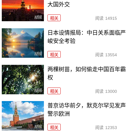
大国外交
相关
阅读
14915
日本设情报局：中日关系面临严
峻安全考验
相关
阅读
13554
两棵树苗，如何偷走中国百年霸
权
相关
阅读
13000
普京访华前夕，默克尔罕见发声
警示欧洲
相关
阅读
12353