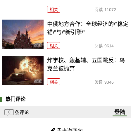
相关
阅读
11072
中俄地方合作：全球经济的\"稳定
锚\"与\"新引擎\"
相关
阅读
9614
炸学校、轰基辅、五国跳反：乌
克兰被抛弃
相关
阅读
9346
热门评论
登陆
0
条评论