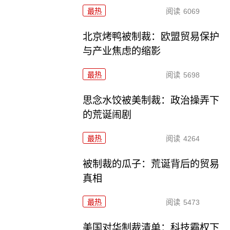
最热
阅读
6069
北京烤鸭被制裁：欧盟贸易保护
与产业焦虑的缩影
最热
阅读
5698
思念水饺被美制裁：政治操弄下
的荒诞闹剧
最热
阅读
4264
被制裁的瓜子：荒诞背后的贸易
真相
最热
阅读
5473
美国对华制裁清单：科技霸权下