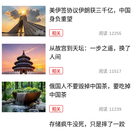
美伊签协议伊朗获三千亿，中国
身负重望
相关
阅读
12255
从故宫到天坛：一步之遥，换了
人间
相关
阅读
11517
俄国人不要毁掉中国茶，要吃掉
中国茶
相关
阅读
11239
存储疯牛没死，只是摔了一跤