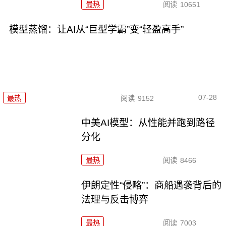
最热
阅读
10651
模型蒸馏：让AI从“巨型学霸”变“轻盈高手”
07-28
最热
阅读
9152
中美AI模型：从性能并跑到路径
分化
最热
阅读
8466
伊朗定性“侵略”：商船遇袭背后的
法理与反击博弈
最热
阅读
7003