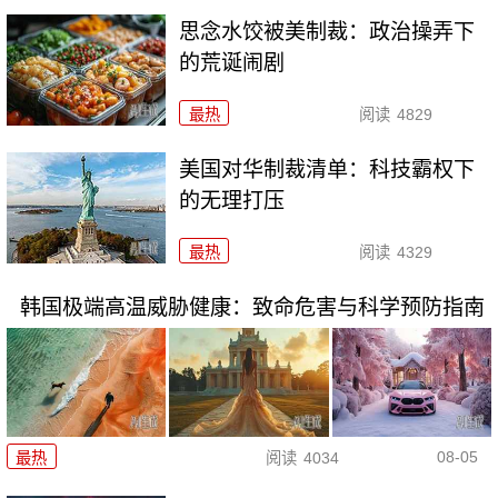
思念水饺被美制裁：政治操弄下
的荒诞闹剧
最热
阅读
4829
美国对华制裁清单：科技霸权下
的无理打压
最热
阅读
4329
韩国极端高温威胁健康：致命危害与科学预防指南
08-05
最热
阅读
4034