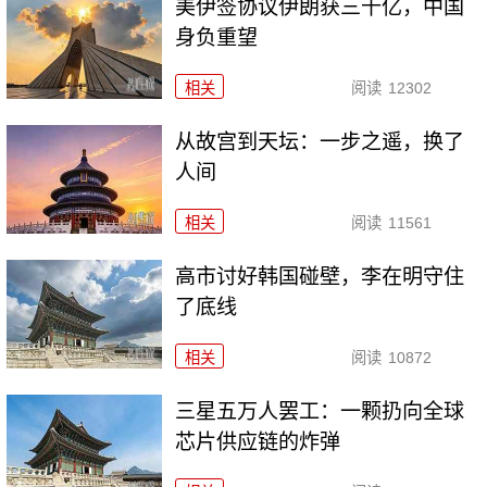
美伊签协议伊朗获三千亿，中国
身负重望
相关
阅读
12302
从故宫到天坛：一步之遥，换了
人间
相关
阅读
11561
高市讨好韩国碰壁，李在明守住
了底线
相关
阅读
10872
三星五万人罢工：一颗扔向全球
芯片供应链的炸弹