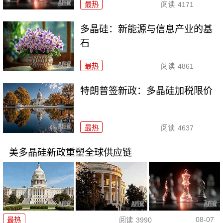
最热
阅读
4171
多晶硅：新能源与信息产业的基
石
最热
阅读
4861
特朗普签新政：多晶硅加税限价
最热
阅读
4637
美多晶硅新政重塑全球供应链
08-07
最热
阅读
3990