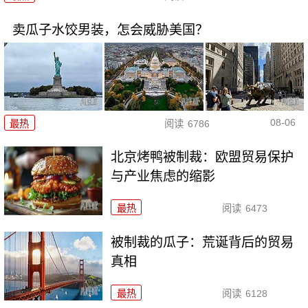
卖瓜子水饺男装，怎会威胁美国？
08-06
最热
阅读
6786
北京烤鸭被制裁：欧盟贸易保护
与产业焦虑的缩影
最热
阅读
6473
被制裁的瓜子：荒诞背后的贸易
真相
最热
阅读
6128