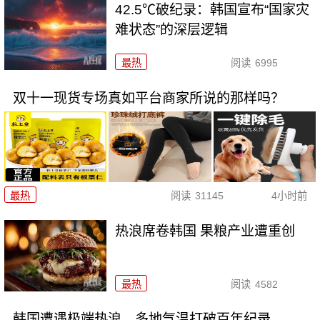
42.5℃破纪录：韩国宣布“国家灾
难状态”的深层逻辑
最热
阅读
6995
双十一现货专场真如平台商家所说的那样吗？
最热
阅读
31145
4小时前
热浪席卷韩国 果粮产业遭重创
最热
阅读
4582
韩国遭遇极端热浪，多地气温打破百年纪录