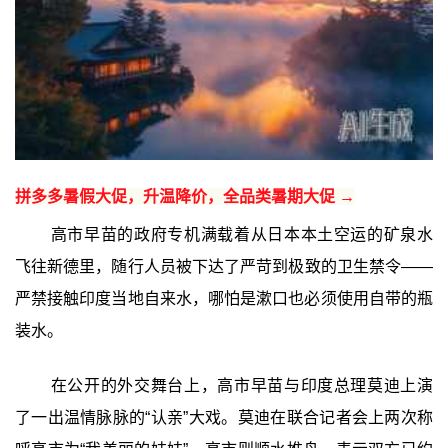
拼多多暑假大促，升温降价，全品类暑期大促 →
高市早苗的政府专机满载着从日本本土空运的矿泉水
飞往新德里，随行人员被下达了严苛到极致的卫生禁令——
严禁接触印度当地自来水，哪怕是漱口也必须使用自带的瓶
装水。
在公开的外交舞台上，高市早苗与印度总理莫迪上演
了一出温情脉脉的“认亲”大戏。莫迪在联合记者会上两次称