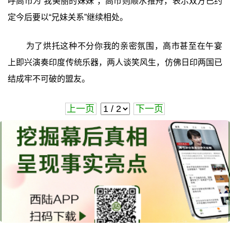
呼高市为“我美丽的妹妹”，高市则顺水推舟，表示双方已约
定今后要以“兄妹关系”继续相处。
为了烘托这种不分你我的亲密氛围，高市甚至在午宴
上即兴演奏印度传统乐器，两人谈笑风生，仿佛日印两国已
结成牢不可破的盟友。
上一页
下一页