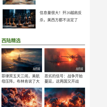
信息量很大！歼20越肩反
杀，美西方都不淡定了
西陆精选
菲律宾五天三闹，美航
恶劣的信号：战争开始
母压阵，布林肯说了大
蔓延，这两国又开战
实话
了！