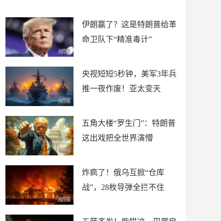
材
懵
伊朗赢了？这是特朗普给革
命卫队下“精准毒计”
央视短短5秒钟，美军3年兵
推一夜作废！亚太变天
五角大楼“罗生门”：特朗普
这出戏把全世界演懵
炸疯了！俄乌互掀“仓库
战”，28枚导弹全拦不住