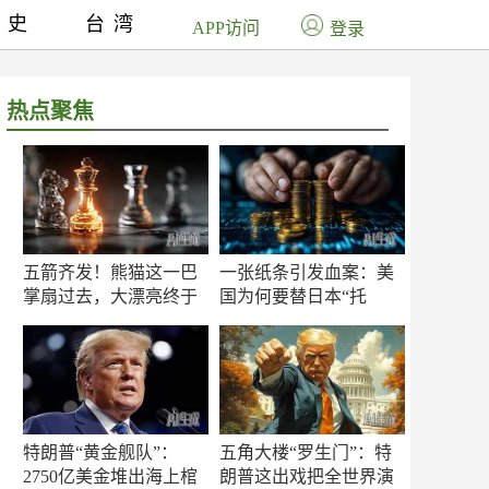
历史
台湾
APP访问
登录
热点聚焦
五箭齐发！熊猫这一巴
一张纸条引发血案：美
掌扇过去，大漂亮终于
国为何要替日本“托
知疼
底”？
特朗普“黄金舰队”：
五角大楼“罗生门”：特
2750亿美金堆出海上棺
朗普这出戏把全世界演