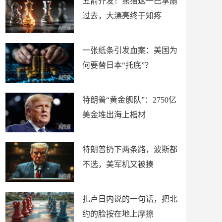
五箭齐发！熊猫这一巴掌扇
过去，大漂亮终于知疼
一张纸条引发血案：美国为
何要替日本“托底”？
特朗普“黄金舰队”：2750亿
美金堆出海上棺材
特朗普扔下两条路，波斯都
不选，美军机又被揍
扎卢日内说的一句话，把北
约的脸按在地上摩擦