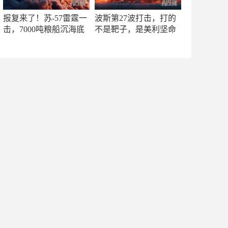
报复来了！苏-57雷霆一
波斯第27波打击，打的
击，7000吨粮船沉海底
不是靶子，是美利坚命
门