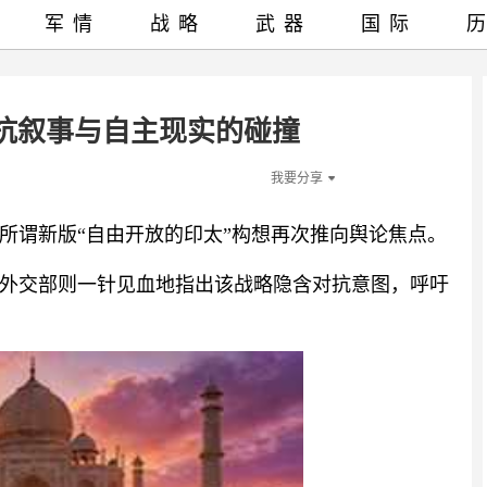
军情
战略
武器
国际
抗叙事与自主现实的碰撞
我要分享
所谓新版“自由开放的印太”构想再次推向舆论焦点。
外交部则一针见血地指出该战略隐含对抗意图，呼吁