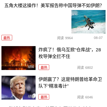
五角大楼这操作！美军报告称中国导弹不如伊朗？
08-07
最热
阅读
9964
炸疯了！俄乌互掀“仓库战”，28
枚导弹全拦不住
最热
阅读
6802
伊朗赢了？这是特朗普给革命卫
队下“精准毒计”
最热
阅读
6046