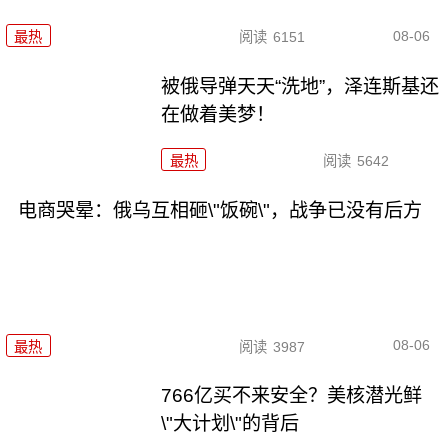
08-06
最热
阅读
6151
被俄导弹天天“洗地”，泽连斯基还
在做着美梦！
最热
阅读
5642
电商哭晕：俄乌互相砸\"饭碗\"，战争已没有后方
08-06
最热
阅读
3987
766亿买不来安全？美核潜光鲜
\"大计划\"的背后