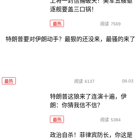
上将一封信捅破天！美军五艘驱
逐舰要盖三口锅！
最热
阅读
7569
特朗普要对伊朗动手？最狠的还没来，最骚的来了
08-03
最热
阅读
6137
特朗普这狼来了连演十遍，伊
朗：你猜我信不信？
最热
阅读
5384
政治自杀！菲律宾防长，你这是