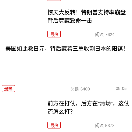
惊天大反转！特朗普支持率崩盘
背后竟藏致命一击
最热
阅读
7624
美国如此救日元，背后藏着三重收割日本的阳谋！
08-05
最热
阅读
6460
前方在打仗，后方在“清场”，这仗
还怎么打？
最热
阅读
5373