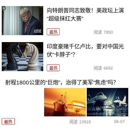
向特朗普同志致敬！美政坛上演
“超级抹红大赛”
最热
阅读
7850
印度豪赌千亿卢比，要对中国光
伏“卡脖子”？
最热
阅读
6692
射程1800公里的“巨炮”，治得了美军“焦虑”吗？
08-07
最热
阅读
13918