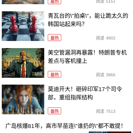
最热
阅读
5151
青瓦台的\"拍桌\"，能让跪太久的
韩国站起来吗？
最热
阅读
4802
美空管漏洞再暴露！特朗普专机
差点与客机撞上
最热
阅读
3866
莫迪开大！砸碎印军17个司令
部，重组指挥结构
最热
阅读
7513
广岛核爆81年，高市早苗连\"谁扔的\"都不敢提！