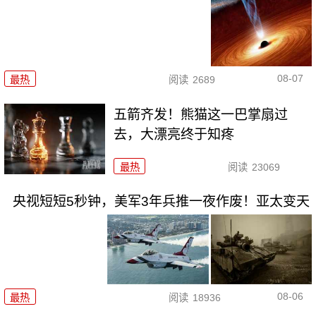
08-07
最热
阅读
2689
五箭齐发！熊猫这一巴掌扇过
去，大漂亮终于知疼
最热
阅读
23069
央视短短5秒钟，美军3年兵推一夜作废！亚太变天
08-06
最热
阅读
18936