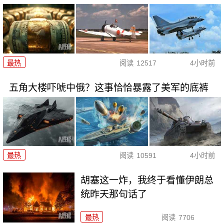
最热
阅读
12517
4小时前
五角大楼吓唬中俄？这事恰恰暴露了美军的底裤
最热
阅读
10591
4小时前
胡塞这一炸，我终于看懂伊朗总
统昨天那句话了
最热
阅读
7706