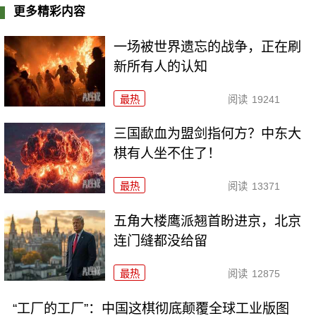
更多精彩内容
一场被世界遗忘的战争，正在刷
新所有人的认知
最热
阅读
19241
三国歃血为盟剑指何方？中东大
棋有人坐不住了！
最热
阅读
13371
五角大楼鹰派翘首盼进京，北京
连门缝都没给留
最热
阅读
12875
“工厂的工厂”：中国这棋彻底颠覆全球工业版图