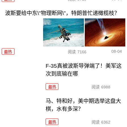
波斯要给中东\"物理断网\"，特朗普忙递橄榄枝？
08-04
最热
阅读
7166
F-35真被波斯导弹端了！美军这
次到底输在哪
最热
阅读
6988
马、特和好，美中期选举这盘大
棋，水有多深？
最热
阅读
6362