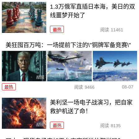
1.3万俄军直插日本海，美日的双
线噩梦开始了
最热
阅读
11461
美狂囤百万吨：一场提前下注的\"铜牌军备竞赛\"
08-07
最热
阅读
9466
美利坚一场电子战演习，把自家
救护机送了命！
最热
阅读
8135