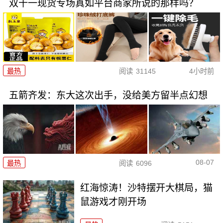
双十一现货专场真如平台商家所说的那样吗？
最热
阅读
31145
4小时前
五箭齐发：东大这次出手，没给美方留半点幻想
08-07
最热
阅读
6096
红海惊涛！沙特摆开大棋局，猫
鼠游戏才刚开场