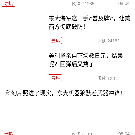
08-04
最热
阅读
21265
东大海军这一手\"普及牌\"，让美
西方彻底破防！
最热
阅读
24183
美利坚亲自下场救日元，结果
呢？回弹后又蔫了
最热
阅读
12318
科幻片照进了现实，东大机器狼驮着武器冲锋！
08-04
最热
阅读
8719