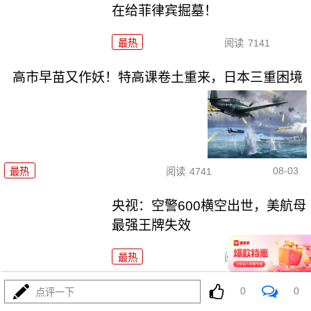
在给菲律宾掘墓！
最热
阅读
7141
高市早苗又作妖！特高课卷土重来，日本三重困境
08-03
最热
阅读
4741
央视：空警600横空出世，美航母
最强王牌失效
最热
阅读
23977
东瀛彻底撕掉和平面具，公然发射进攻性武器！
0
0
点评一下