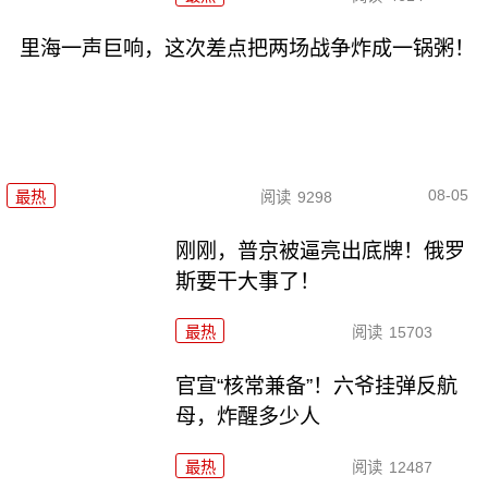
里海一声巨响，这次差点把两场战争炸成一锅粥！
08-05
最热
阅读
9298
刚刚，普京被逼亮出底牌！俄罗
斯要干大事了！
最热
阅读
15703
官宣“核常兼备”！六爷挂弹反航
母，炸醒多少人
最热
阅读
12487