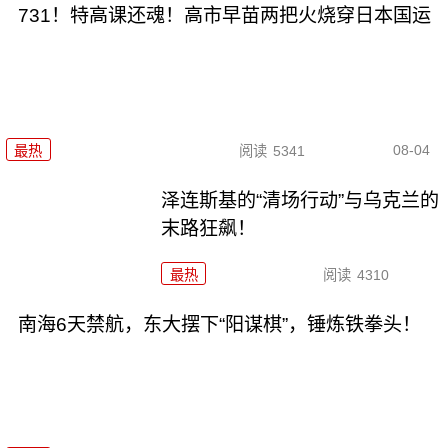
731！特高课还魂！高市早苗两把火烧穿日本国运
08-04
最热
阅读
5341
泽连斯基的“清场行动”与乌克兰的
末路狂飙！
最热
阅读
4310
南海6天禁航，东大摆下“阳谋棋”，锤炼铁拳头！