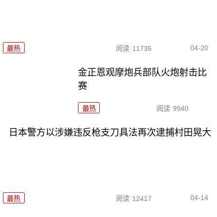
04-20
最热
阅读
11735
金正恩观摩炮兵部队火炮射击比
赛
最热
阅读
9940
日本警方以涉嫌违反枪支刀具法再次逮捕村田晃大
04-14
最热
阅读
12417