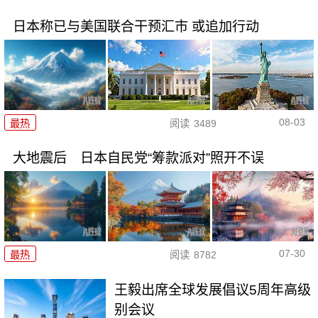
日本称已与美国联合干预汇市 或追加行动
08-03
最热
阅读
3489
大地震后 日本自民党“筹款派对”照开不误
07-30
最热
阅读
8782
王毅出席全球发展倡议5周年高级
别会议