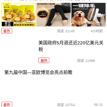
最热
阅读
31145
4小时前
美国政府5月退还近220亿美元关
税
最热
阅读
11988
第九届中国—亚欧博览会亮点前瞻
06-11
最热
阅读
10754