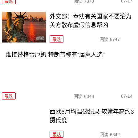
07-17
最热
阅读
7370
外交部：奉劝有关国家不要沦为
美方散布虚假信息帮凶
最热
阅读
5747
谁接替格雷厄姆 特朗普称有“属意人选”
07-14
最热
阅读
6348
西欧6月均温破纪录 较常年高约3
摄氏度
最热
阅读
6642