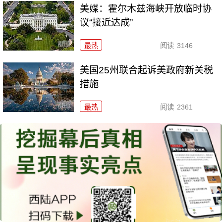
美媒：霍尔木兹海峡开放临时协
议“接近达成”
最热
阅读
3146
美国25州联合起诉美政府新关税
措施
最热
阅读
2361