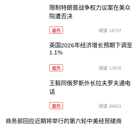
限制特朗普战争权力议案在美众
院遭否决
最热
阅读
19737
英国2026年经济增长预期下调至
1.1%
最热
阅读
17676
王毅同俄罗斯外长拉夫罗夫通电
话
最热
阅读
20621
商务部回应近期将举行的第六轮中美经贸磋商