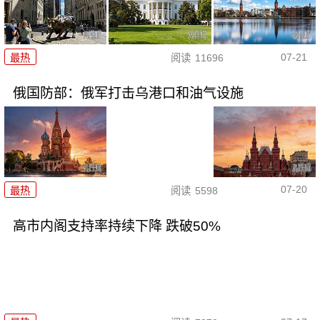
07-21
最热
阅读
11696
俄国防部：俄军打击乌港口和油气设施
07-20
最热
阅读
5598
高市内阁支持率持续下降 跌破50%