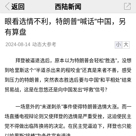
返回
西陆新闻
眼看选情不利，特朗普“喊话”中国，另
有算盘
小
大
2024-08-14
动态大参考
拜登被逼退选后，原本以为特朗普会轻松“胜选”，没想
到哈里斯这个“半道杀出来的程咬金”还真是来者不善，感受
到压力的特朗普，突然表态胜选后要与中国“和平相处”结束
贸易战，这是在忽悠还是向中国发出“呼救”信号？
一场意外的“未遂刺杀”事件使得特朗普选情大涨。而一
场直播电视辩论则又使拜登的选情是严重受挫，这迫使民主
党不得做出临阵换将的决定。在民主党逼迫下，拜登也只能
以哈里斯“接棒”为条件宣布退选。