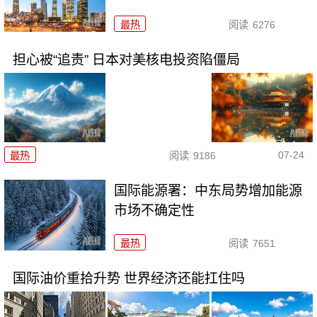
最热
阅读
6276
担心被“追责” 日本对美核电投资陷僵局
07-24
最热
阅读
9186
国际能源署：中东局势增加能源
市场不确定性
最热
阅读
7651
国际油价重拾升势 世界经济还能扛住吗