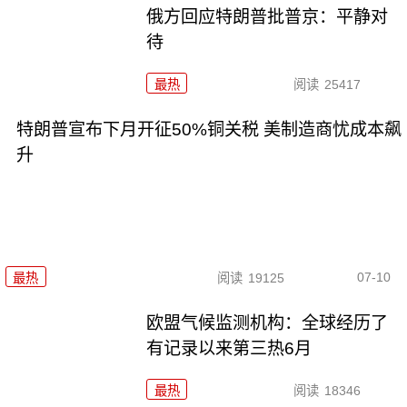
俄方回应特朗普批普京：平静对
待
最热
阅读
25417
特朗普宣布下月开征50%铜关税 美制造商忧成本飙
升
07-10
最热
阅读
19125
欧盟气候监测机构：全球经历了
有记录以来第三热6月
最热
阅读
18346