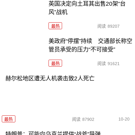
英国决定向土耳其出售20架“台
风”战机
最热
阅读
89207
美政府“停摆”持续 交通部长称空
管员承受的压力“不可接受”
最热
阅读
91621
赫尔松地区遭无人机袭击致2人死亡
10-20
最热
阅读
87902
特朗普：可能向乌克兰提供“战斧”导弹