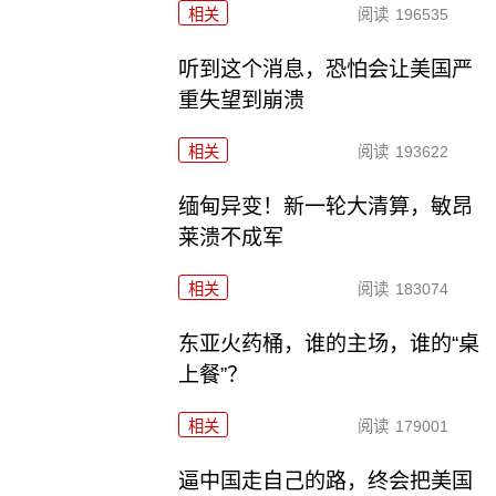
相关
阅读
196535
听到这个消息，恐怕会让美国严
重失望到崩溃
相关
阅读
193622
缅甸异变！新一轮大清算，敏昂
莱溃不成军
相关
阅读
183074
东亚火药桶，谁的主场，谁的“桌
上餐”？
相关
阅读
179001
逼中国走自己的路，终会把美国