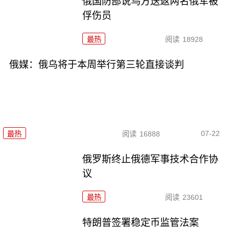
俄国防部说乌方送返两名俄军被
俘伤员
最热
阅读
18928
俄媒：俄乌将于本周举行第三轮直接谈判
07-22
最热
阅读
16888
俄罗斯终止俄德军事技术合作协
议
最热
阅读
23601
特朗普签署稳定币监管法案