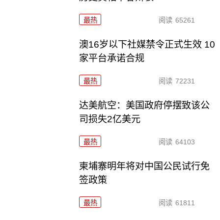
最热
阅读
65261
澳16岁以下社媒禁令正式生效 10
家平台承诺合规
最热
阅读
72231
达美航空：美国政府停摆致该公
司损失2亿美元
最热
阅读
64103
柬埔寨明年将对中国公民试行免
签政策
最热
阅读
61811