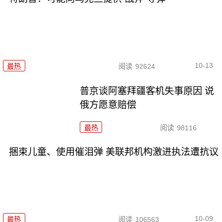
10-13
最热
阅读
92624
普京谈阿塞拜疆客机失事原因 说
俄方愿意赔偿
最热
阅读
98116
捆束儿童、使用催泪弹 美联邦机构激进执法遭抗议
10-09
最热
阅读
106563