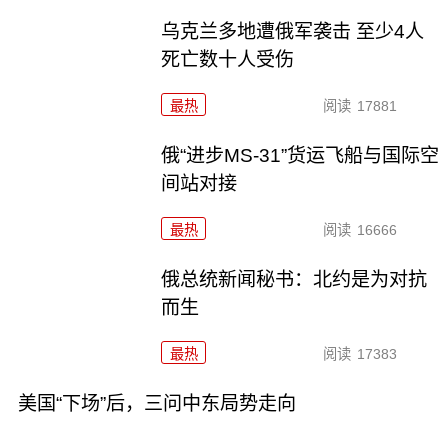
乌克兰多地遭俄军袭击 至少4人
死亡数十人受伤
最热
阅读
17881
俄“进步MS-31”货运飞船与国际空
间站对接
最热
阅读
16666
俄总统新闻秘书：北约是为对抗
而生
最热
阅读
17383
美国“下场”后，三问中东局势走向