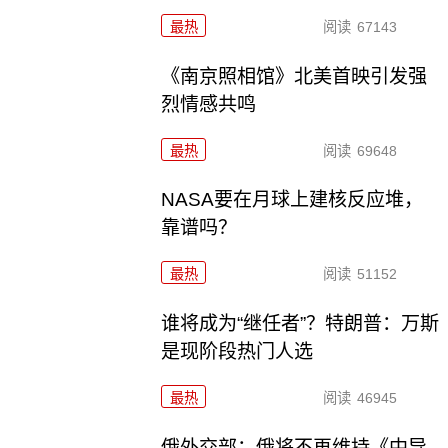
最热
阅读
67143
《南京照相馆》北美首映引发强
烈情感共鸣
最热
阅读
69648
NASA要在月球上建核反应堆，
靠谱吗？
最热
阅读
51152
谁将成为“继任者”？特朗普：万斯
是现阶段热门人选
最热
阅读
46945
俄外交部：俄将不再维持《中导