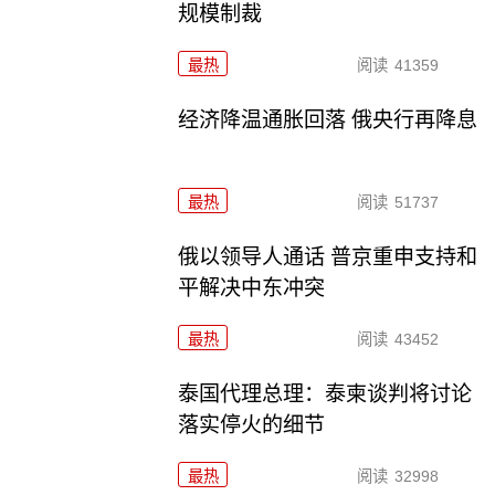
规模制裁
最热
阅读
41359
经济降温通胀回落 俄央行再降息
最热
阅读
51737
俄以领导人通话 普京重申支持和
平解决中东冲突
最热
阅读
43452
泰国代理总理：泰柬谈判将讨论
落实停火的细节
最热
阅读
32998