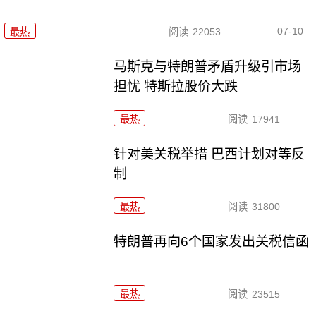
07-10
最热
阅读
22053
马斯克与特朗普矛盾升级引市场
担忧 特斯拉股价大跌
最热
阅读
17941
针对美关税举措 巴西计划对等反
制
最热
阅读
31800
特朗普再向6个国家发出关税信函
最热
阅读
23515