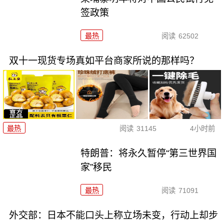
签政策
最热
阅读
62502
双十一现货专场真如平台商家所说的那样吗？
最热
阅读
31145
4小时前
特朗普：将永久暂停“第三世界国
家”移民
最热
阅读
71091
外交部：日本不能口头上称立场未变，行动上却步