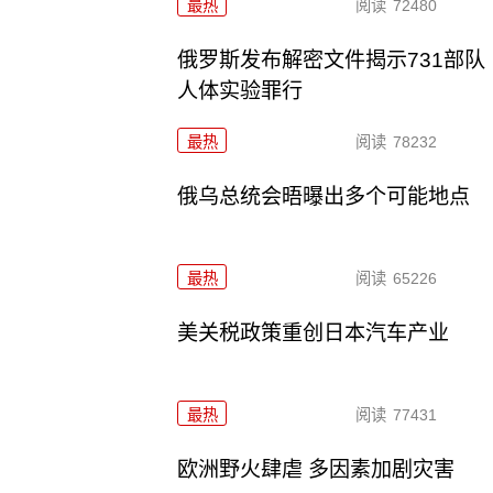
最热
阅读
72480
俄罗斯发布解密文件揭示731部队
人体实验罪行
最热
阅读
78232
俄乌总统会晤曝出多个可能地点
最热
阅读
65226
美关税政策重创日本汽车产业
最热
阅读
77431
欧洲野火肆虐 多因素加剧灾害