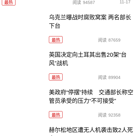
11-17
最热
阅读
94587
乌克兰曝战时腐败窝案 两名部长
下台
最热
阅读
87659
英国决定向土耳其出售20架“台
风”战机
最热
阅读
89904
美政府“停摆”持续 交通部长称空
管员承受的压力“不可接受”
最热
阅读
92358
赫尔松地区遭无人机袭击致2人死