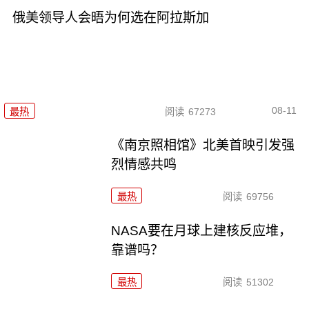
俄美领导人会晤为何选在阿拉斯加
08-11
最热
阅读
67273
《南京照相馆》北美首映引发强
烈情感共鸣
最热
阅读
69756
NASA要在月球上建核反应堆，
靠谱吗？
最热
阅读
51302