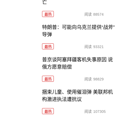
亡
最热
阅读
88574
特朗普：可能向乌克兰提供“战斧”
导弹
最热
阅读
93321
普京谈阿塞拜疆客机失事原因 说
俄方愿意赔偿
最热
阅读
98829
捆束儿童、使用催泪弹 美联邦机
构激进执法遭抗议
最热
阅读
107305