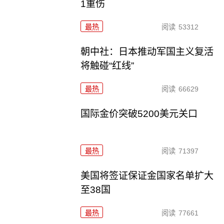
1重伤
最热
阅读
53312
朝中社：日本推动军国主义复活
将触碰“红线”
最热
阅读
66629
国际金价突破5200美元关口
最热
阅读
71397
美国将签证保证金国家名单扩大
至38国
最热
阅读
77661