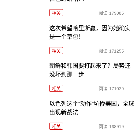
相关
阅读
179085
这次希望哈里斯赢，因为她确实
是一个草包！
相关
阅读
171255
朝鲜和韩国要打起来了？局势还
没坏到那一步
相关
阅读
171029
以色列这个“动作”坑惨美国，全球
出现新战法
相关
阅读
168919