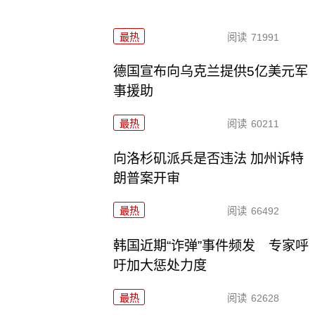
最热
阅读
71991
德国宣布向乌克兰提供5亿美元军
事援助
最热
阅读
60211
向洛杉矶派兵是否违法 加州诉特
朗普案开审
最热
阅读
66492
韩国近期“诈弹”事件频发 专家呼
吁加大惩处力度
最热
阅读
62628