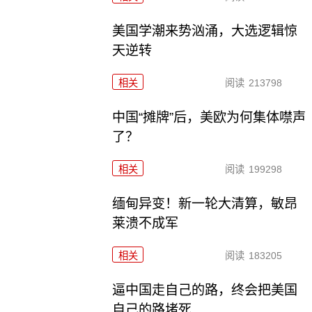
美国学潮来势汹涌，大选逻辑惊
天逆转
相关
阅读
213798
中国“摊牌”后，美欧为何集体噤声
了？
相关
阅读
199298
缅甸异变！新一轮大清算，敏昂
莱溃不成军
相关
阅读
183205
逼中国走自己的路，终会把美国
自己的路堵死