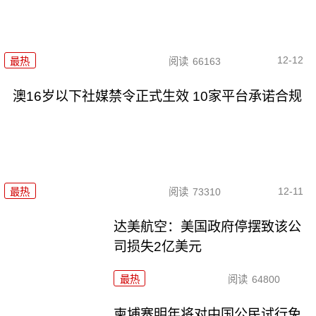
12-12
最热
阅读
66163
澳16岁以下社媒禁令正式生效 10家平台承诺合规
12-11
最热
阅读
73310
达美航空：美国政府停摆致该公
司损失2亿美元
最热
阅读
64800
柬埔寨明年将对中国公民试行免