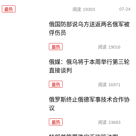
07-24
最热
阅读
19303
俄国防部说乌方送返两名俄军被
俘伤员
最热
阅读
19016
俄媒：俄乌将于本周举行第三轮
直接谈判
最热
阅读
16971
俄罗斯终止俄德军事技术合作协
议
最热
阅读
23683