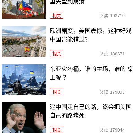
重失望到崩溃
相关
阅读
193710
欧洲剧变，美国震惊，这种好戏
中国岂能错过？
相关
阅读
180671
东亚火药桶，谁的主场，谁的“桌
上餐”？
相关
阅读
179093
逼中国走自己的路，终会把美国
自己的路堵死
相关
阅读
179044