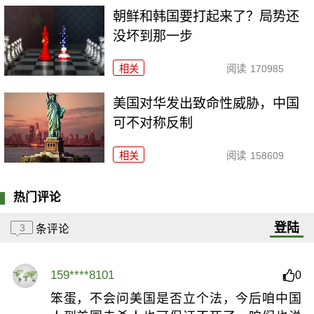
朝鲜和韩国要打起来了？局势还
没坏到那一步
相关
阅读
170985
美国对华发出致命性威胁，中国
可不对称反制
相关
阅读
158609
热门评论
登陆
3
条评论
159****8101
0
笨蛋，不会问美国是否立个法，今后咱中国