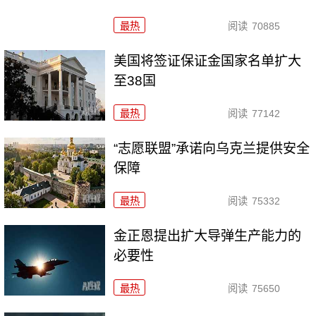
最热
阅读
70885
美国将签证保证金国家名单扩大
至38国
最热
阅读
77142
“志愿联盟”承诺向乌克兰提供安全
保障
最热
阅读
75332
金正恩提出扩大导弹生产能力的
必要性
最热
阅读
75650