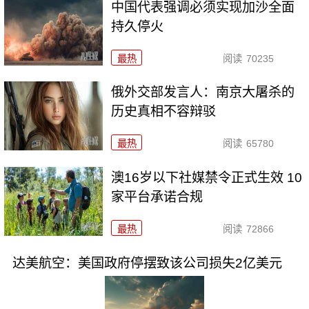
中国代表强调必须实现加沙全面
持久停火
最热
阅读
70235
俄外交部发言人：南京大屠杀的
历史真相不容辩驳
最热
阅读
65780
澳16岁以下社媒禁令正式生效 10
家平台承诺合规
最热
阅读
72866
达美航空：美国政府停摆致该公司损失2亿美元