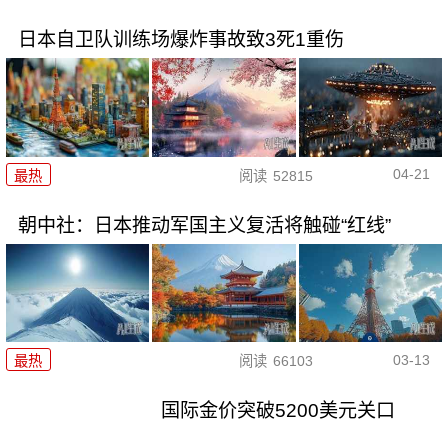
日本自卫队训练场爆炸事故致3死1重伤
04-21
最热
阅读
52815
朝中社：日本推动军国主义复活将触碰“红线”
03-13
最热
阅读
66103
国际金价突破5200美元关口