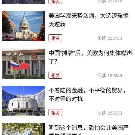
相关
阅读
236274
美国学潮来势汹涌，大选逻辑惊
天逆转
相关
阅读
213733
中国“摊牌”后，美欧为何集体噤声
了？
相关
阅读
199249
不着陆的金融，不平衡的贸易，
不对等的对抗
相关
阅读
196633
听到这个消息，恐怕会让美国严