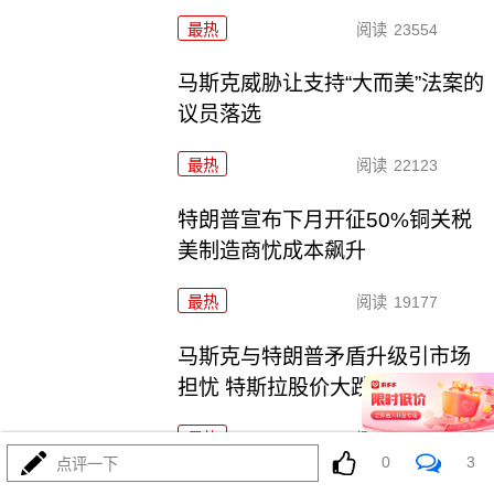
最热
阅读
23554
马斯克威胁让支持“大而美”法案的
议员落选
最热
阅读
22123
特朗普宣布下月开征50%铜关税
美制造商忧成本飙升
最热
阅读
19177
马斯克与特朗普矛盾升级引市场
担忧 特斯拉股价大跌
最热
阅读
17997
0
3
点评一下
俄方回应特朗普批普京：平静对待