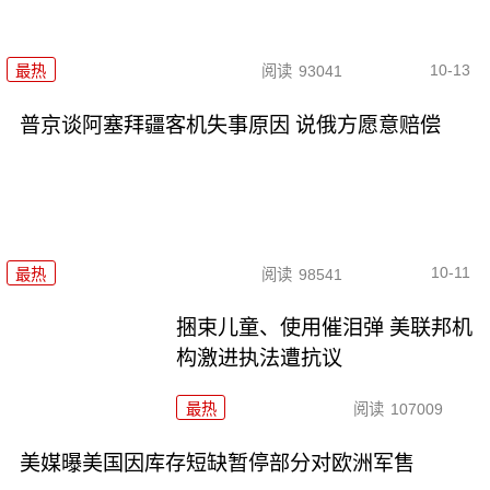
10-13
最热
阅读
93041
普京谈阿塞拜疆客机失事原因 说俄方愿意赔偿
10-11
最热
阅读
98541
捆束儿童、使用催泪弹 美联邦机
构激进执法遭抗议
最热
阅读
107009
美媒曝美国因库存短缺暂停部分对欧洲军售