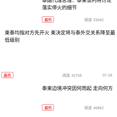
泰国代理总理：泰柬谈判将讨论
落实停火的细节
最热
阅读
33042
柬泰均指对方先开火 柬决定将与泰外交关系降至最
低级别
07-28
最热
阅读
32758
泰柬边境冲突因何而起 走向何方
最热
阅读
46862