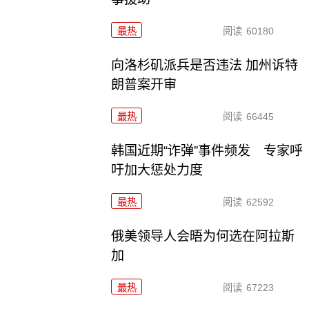
最热
阅读
60180
向洛杉矶派兵是否违法 加州诉特
朗普案开审
最热
阅读
66445
韩国近期“诈弹”事件频发 专家呼
吁加大惩处力度
最热
阅读
62592
俄美领导人会晤为何选在阿拉斯
加
最热
阅读
67223