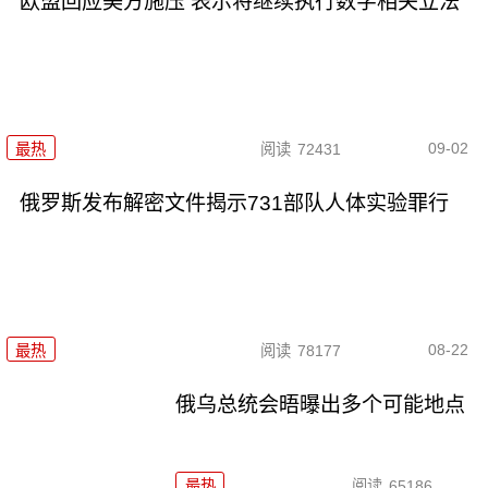
欧盟回应美方施压 表示将继续执行数字相关立法
09-02
最热
阅读
72431
俄罗斯发布解密文件揭示731部队人体实验罪行
08-22
最热
阅读
78177
俄乌总统会晤曝出多个可能地点
最热
阅读
65186