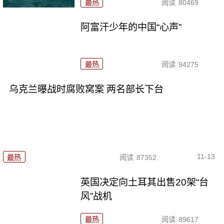
最热
阅读
80469
阿富汗少年的中国“心声”
最热
阅读
94275
乌克兰曝战时腐败窝案 两名部长下台
11-13
最热
阅读
87352
英国决定向土耳其出售20架“台
风”战机
最热
阅读
89617