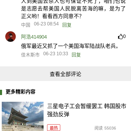
人到美国去杀人也可保证不死了，咱们也说
是志愿去帮美国人民脱离苦海的嘛，是为了
正义哟！看看西方同意不？
06-23 08:54
中国
回复
0
阿浩414904
俄军最近又抓了一个美国海军陆战队老兵。
06-23 10:33
佳木斯市
回复
查看全部评论
更多精彩内容
三星电子工会暂缓罢工 韩国股市
强劲反弹
最热
阅读
55036