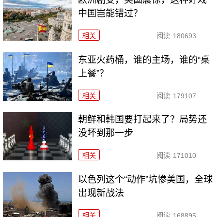
中国岂能错过？
相关
阅读
180693
东亚火药桶，谁的主场，谁的“桌
上餐”？
相关
阅读
179107
朝鲜和韩国要打起来了？局势还
没坏到那一步
相关
阅读
171010
以色列这个“动作”坑惨美国，全球
出现新战法
相关
阅读
168895