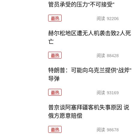
管员承受的压力“不可接受”
最热
阅读
92206
赫尔松地区遭无人机袭击致2人死
亡
最热
阅读
88428
特朗普：可能向乌克兰提供“战斧”
导弹
最热
阅读
93169
普京谈阿塞拜疆客机失事原因 说
俄方愿意赔偿
最热
阅读
98678