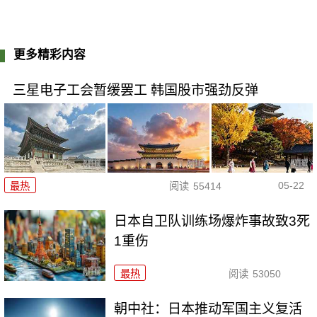
更多精彩内容
三星电子工会暂缓罢工 韩国股市强劲反弹
05-22
最热
阅读
55414
日本自卫队训练场爆炸事故致3死
1重伤
最热
阅读
53050
朝中社：日本推动军国主义复活