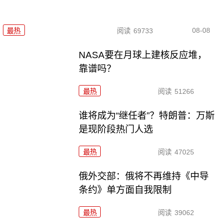
08-08
最热
阅读
69733
NASA要在月球上建核反应堆，
靠谱吗？
最热
阅读
51266
谁将成为“继任者”？特朗普：万斯
是现阶段热门人选
最热
阅读
47025
俄外交部：俄将不再维持《中导
条约》单方面自我限制
最热
阅读
39062