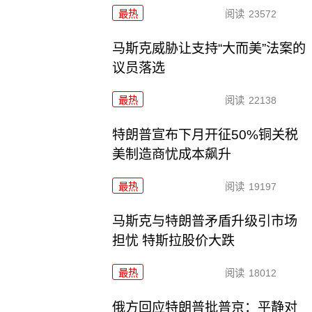
最热
阅读
23572
马斯克威胁让支持“大而美”法案的
议员落选
最热
阅读
22138
特朗普宣布下月开征50%铜关税
美制造商忧成本飙升
最热
阅读
19197
马斯克与特朗普矛盾升级引市场
担忧 特斯拉股价大跌
最热
阅读
18012
俄方回应特朗普批普京：平静对