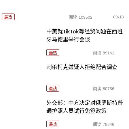
09-18
最热
阅读
109502
中美就TikTok等经贸问题在西班
牙马德里举行会谈
最热
阅读
89141
刺杀柯克嫌疑人拒绝配合调查
最热
阅读
80756
外交部：中方决定对俄罗斯持普
通护照人员试行免签政策
最热
阅读
78346