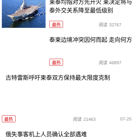
柬泰均指对方先开火 柬决定将与
泰外交关系降至最低级别
最热
阅读
32767
泰柬边境冲突因何而起 走向何方
最热
阅读
46897
古特雷斯呼吁柬泰双方保持最大限度克制
07-25
最热
阅读
21463
俄失事客机上人员确认全部遇难