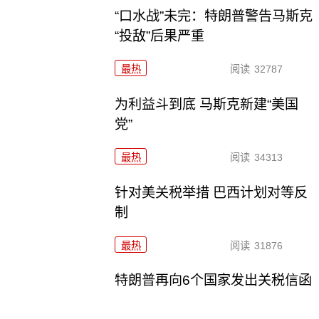
“口水战”未完：特朗普警告马斯克
“投敌”后果严重
最热
阅读
32787
为利益斗到底 马斯克新建“美国
党”
最热
阅读
34313
针对美关税举措 巴西计划对等反
制
最热
阅读
31876
特朗普再向6个国家发出关税信函