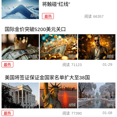
将触碰“红线”
最热
阅读
66357
国际金价突破5200美元关口
01-29
最热
阅读
71123
美国将签证保证金国家名单扩大至38国
01-08
最热
阅读
77390