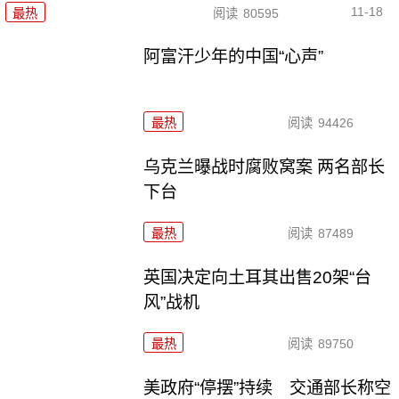
11-18
最热
阅读
80595
阿富汗少年的中国“心声”
最热
阅读
94426
乌克兰曝战时腐败窝案 两名部长
下台
最热
阅读
87489
英国决定向土耳其出售20架“台
风”战机
最热
阅读
89750
美政府“停摆”持续 交通部长称空