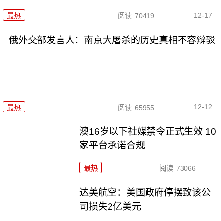
12-17
最热
阅读
70419
俄外交部发言人：南京大屠杀的历史真相不容辩驳
12-12
最热
阅读
65955
澳16岁以下社媒禁令正式生效 10
家平台承诺合规
最热
阅读
73066
达美航空：美国政府停摆致该公
司损失2亿美元