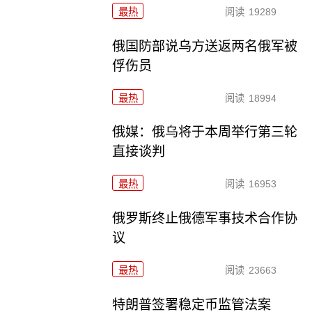
最热
阅读
19289
俄国防部说乌方送返两名俄军被
俘伤员
最热
阅读
18994
俄媒：俄乌将于本周举行第三轮
直接谈判
最热
阅读
16953
俄罗斯终止俄德军事技术合作协
议
最热
阅读
23663
特朗普签署稳定币监管法案