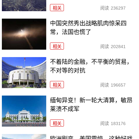
相关
阅读
236297
中国突然秀出战略肌肉惊呆四
常，法国也慌了
相关
阅读
202841
不着陆的金融，不平衡的贸易，
不对等的对抗
相关
阅读
196657
缅甸异变！新一轮大清算，敏昂
莱溃不成军
相关
阅读
183176
欧洲剧变，美国震惊，这种好戏