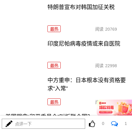
特朗普宣布对韩国加征关税
最热
阅读
20769
印度尼帕病毒疫情或来自医院
最热
阅读
22998
中方重申：日本根本没有资格要
求“入常”
最热
阅读
25623
美国想拿“和平委员会”叫板联合国？
0
1
点评一下