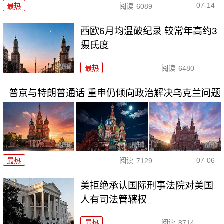
07-14
最热
阅读
6089
西欧6月均温破纪录 较常年高约3
摄氏度
最热
阅读
6480
普京与特朗普通话 重申仍倾向政治解决乌克兰问题
07-06
最热
阅读
7129
美拒绝承认国际刑事法院对美国
人有司法管辖权
最热
阅读
8714