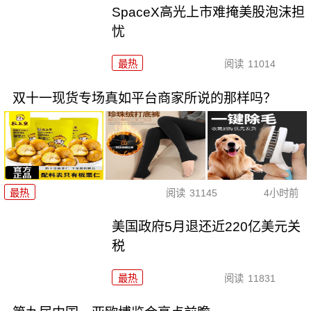
SpaceX高光上市难掩美股泡沫担
忧
最热
阅读
11014
双十一现货专场真如平台商家所说的那样吗？
最热
阅读
31145
4小时前
美国政府5月退还近220亿美元关
税
最热
阅读
11831