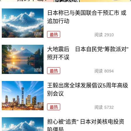
日本称已与美国联合干预汇市 或
追加行动
最热
阅读
2910
大地震后 日本自民党“筹款派对”
照开不误
最热
阅读
8094
王毅出席全球发展倡议5周年高级
别会议
最热
阅读
5732
担心被“追责” 日本对美核电投资
陷僵局