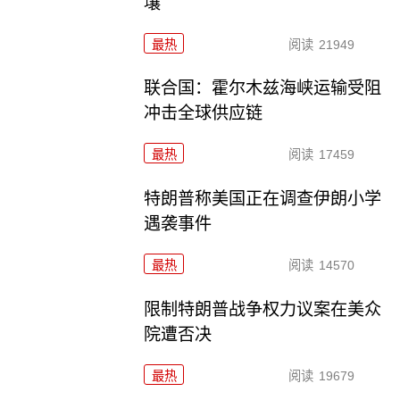
壤
最热
阅读
21949
联合国：霍尔木兹海峡运输受阻
冲击全球供应链
最热
阅读
17459
特朗普称美国正在调查伊朗小学
遇袭事件
最热
阅读
14570
限制特朗普战争权力议案在美众
院遭否决
最热
阅读
19679