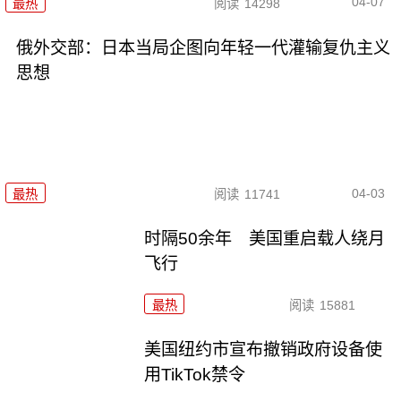
04-07
最热
阅读
14298
俄外交部：日本当局企图向年轻一代灌输复仇主义
思想
04-03
最热
阅读
11741
时隔50余年 美国重启载人绕月
飞行
最热
阅读
15881
美国纽约市宣布撤销政府设备使
用TikTok禁令