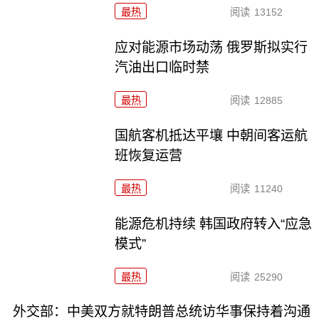
最热
阅读
13152
应对能源市场动荡 俄罗斯拟实行
汽油出口临时禁
最热
阅读
12885
国航客机抵达平壤 中朝间客运航
班恢复运营
最热
阅读
11240
能源危机持续 韩国政府转入“应急
模式”
最热
阅读
25290
外交部：中美双方就特朗普总统访华事保持着沟通