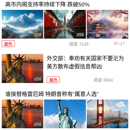
高市内阁支持率持续下降 跌破50%
07-17
最热
阅读
7128
外交部：奉劝有关国家不要沦为
美方散布虚假信息帮凶
最热
阅读
5554
谁接替格雷厄姆 特朗普称有“属意人选”