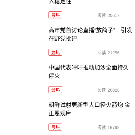
入稳定性
最热
阅读
20617
高市党首讨论直播“放鸽子” 引发
在野党批评
最热
阅读
21256
中国代表呼吁推动加沙全面持久
停火
最热
阅读
20028
朝鲜试射更新型大口径火箭炮 金
正恩观摩
最热
阅读
16798