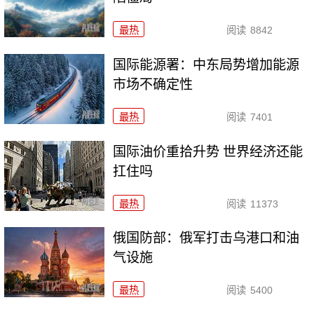
最热
阅读
8842
国际能源署：中东局势增加能源
市场不确定性
最热
阅读
7401
国际油价重拾升势 世界经济还能
扛住吗
最热
阅读
11373
俄国防部：俄军打击乌港口和油
气设施
最热
阅读
5400