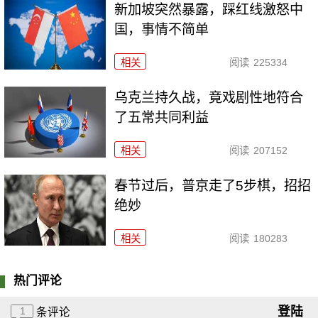
新加坡突然暴露，踩红线激怒中
国，事情不简单
相关
阅读
225334
乌克兰持久战，竟戏剧性地符合
了五常共同利益
相关
阅读
207152
春节过后，普京走了5步棋，招招
绝妙
相关
阅读
180283
热门评论
登陆
1
条评论