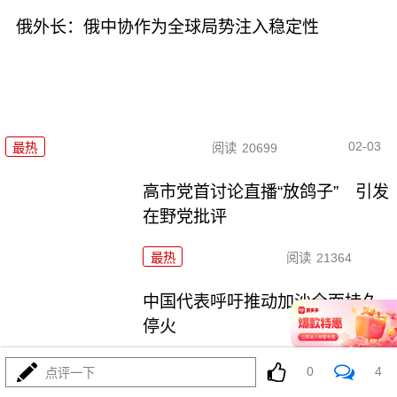
俄外长：俄中协作为全球局势注入稳定性
02-03
最热
阅读
20699
高市党首讨论直播“放鸽子” 引发
在野党批评
最热
阅读
21364
中国代表呼吁推动加沙全面持久
停火
最热
阅读
20122
0
4
点评一下