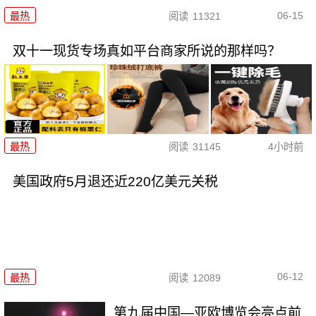
06-15
最热
阅读
11321
双十一现货专场真如平台商家所说的那样吗？
最热
阅读
31145
4小时前
美国政府5月退还近220亿美元关税
06-12
最热
阅读
12089
第九届中国—亚欧博览会亮点前