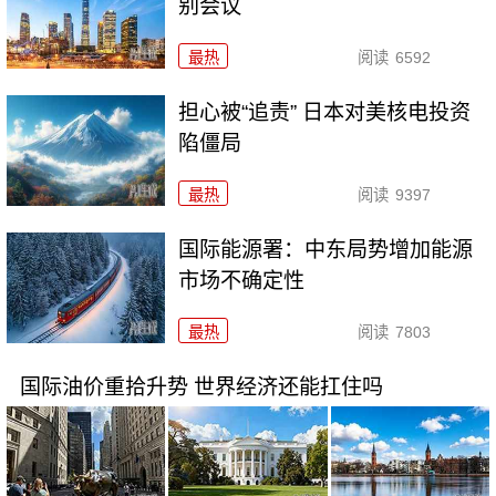
别会议
最热
阅读
6592
担心被“追责” 日本对美核电投资
陷僵局
最热
阅读
9397
国际能源署：中东局势增加能源
市场不确定性
最热
阅读
7803
国际油价重拾升势 世界经济还能扛住吗