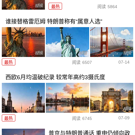
最热
阅读
5864
谁接替格雷厄姆 特朗普称有“属意人选”
07-14
最热
阅读
6507
西欧6月均温破纪录 较常年高约3摄氏度
07-09
最热
阅读
6745
普京与特朗普通话 重申仍倾向政