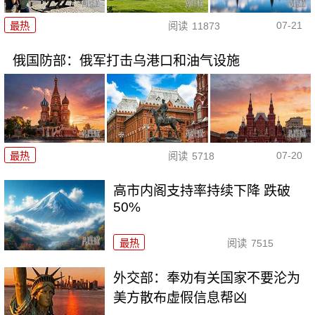
07-21
最热
阅读
11873
俄国防部：俄军打击乌港口和油气设施
07-20
最热
阅读
5718
高市内阁支持率持续下降 跌破
50%
最热
阅读
7515
外交部：奉劝有关国家不要沦为
美方散布虚假信息帮凶