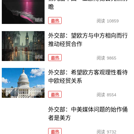
瞻
最热
阅读
10859
外交部：望欧方与中方相向而行
推动经贸合作
最热
阅读
9865
外交部：希望欧方客观理性看待
中欧经贸关系
最热
阅读
8554
外交部：中美媒体问题的始作俑
者是美方
最热
阅读
9732