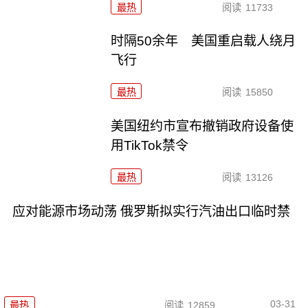
最热
阅读
11733
时隔50余年 美国重启载人绕月
飞行
最热
阅读
15850
美国纽约市宣布撤销政府设备使
用TikTok禁令
最热
阅读
13126
应对能源市场动荡 俄罗斯拟实行汽油出口临时禁
03-31
最热
阅读
12859