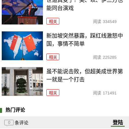
世道真变了！美、以、伊三方也
能同台演戏
相关
阅读
334549
新加坡突然暴露，踩红线激怒中
国，事情不简单
相关
阅读
225285
虽不能说击败，但超美成世界第
一就是一个打击
相关
阅读
171491
热门评论
登陆
0
条评论