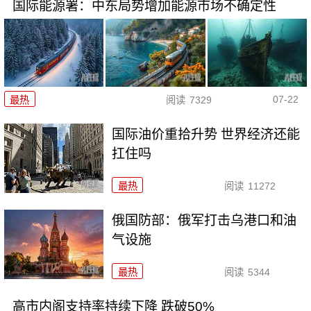
国际能源署：中东局势增加能源市场不确定性
07-22
最热
阅读
7329
国际油价重拾升势 世界经济还能
扛住吗
最热
阅读
11272
俄国防部：俄军打击乌港口和油
气设施
最热
阅读
5344
高市内阁支持率持续下降 跌破50%