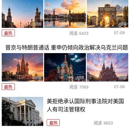
07-09
最热
阅读
6423
普京与特朗普通话 重申仍倾向政治解决乌克兰问题
07-06
最热
阅读
7069
美拒绝承认国际刑事法院对美国
人有司法管辖权
最热
阅读
8653