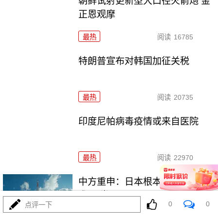
朝鲜试射更新型大口径火箭炮 金
正恩观摩
最热
阅读
16785
特朗普宣布对韩国加征关税
最热
阅读
20735
印度尼帕病毒疫情或来自医院
最热
阅读
22970
中方重申：日本根本没有资格要
求“入常”
0
0
点评一下
最热
阅读
25587