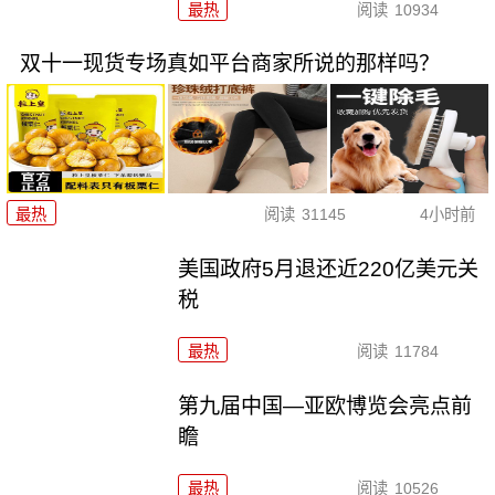
最热
阅读
10934
双十一现货专场真如平台商家所说的那样吗？
最热
阅读
31145
4小时前
美国政府5月退还近220亿美元关
税
最热
阅读
11784
第九届中国—亚欧博览会亮点前
瞻
最热
阅读
10526