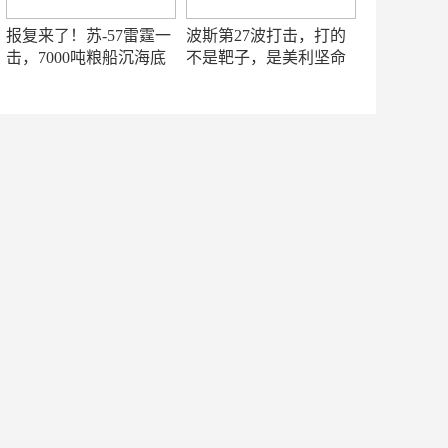
报复来了！苏-57雷霆一
波斯第27波打击，打的
击，7000吨粮船沉海底
不是靶子，是美利坚命
门