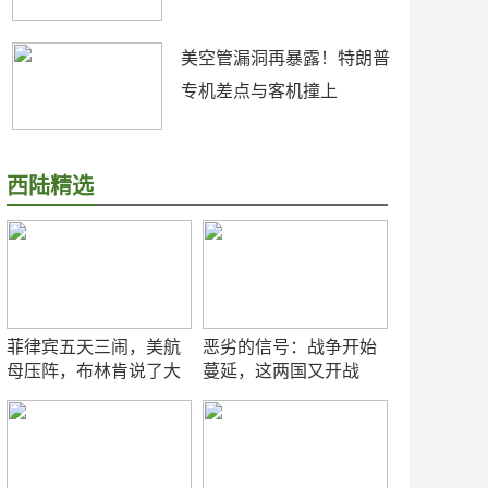
美空管漏洞再暴露！特朗普
专机差点与客机撞上
西陆精选
菲律宾五天三闹，美航
恶劣的信号：战争开始
母压阵，布林肯说了大
蔓延，这两国又开战
实话
了！