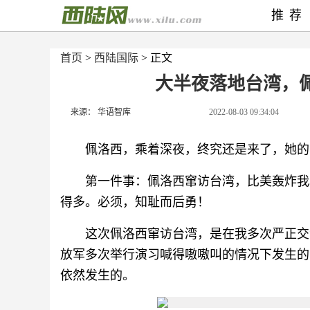
推荐
首页
>
西陆国际
> 正文
大半夜落地台湾，
来源： 华语智库
2022-08-03 09:34:04
佩洛西，乘着深夜，终究还是来了，她的
第一件事：佩洛西窜访台湾，比美轰炸我
得多。必须，知耻而后勇！
这次佩洛西窜访台湾，是在我多次严正交
放军多次举行演习喊得嗷嗷叫的情况下发生的
依然发生的。