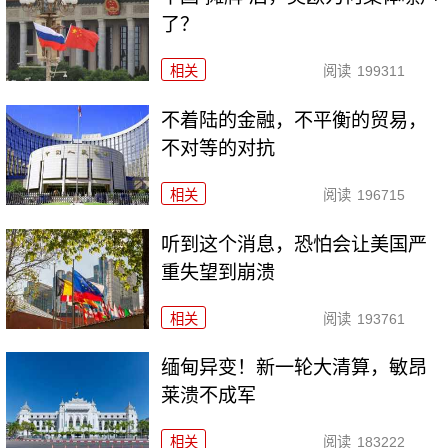
了？
相关
阅读
199311
不着陆的金融，不平衡的贸易，
不对等的对抗
相关
阅读
196715
听到这个消息，恐怕会让美国严
重失望到崩溃
相关
阅读
193761
缅甸异变！新一轮大清算，敏昂
莱溃不成军
相关
阅读
183222