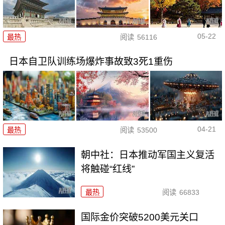
05-22
最热
阅读
56116
日本自卫队训练场爆炸事故致3死1重伤
04-21
最热
阅读
53500
朝中社：日本推动军国主义复活
将触碰“红线”
最热
阅读
66833
国际金价突破5200美元关口