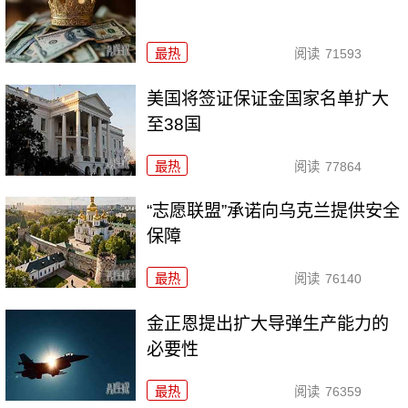
最热
阅读
71593
美国将签证保证金国家名单扩大
至38国
最热
阅读
77864
“志愿联盟”承诺向乌克兰提供安全
保障
最热
阅读
76140
金正恩提出扩大导弹生产能力的
必要性
最热
阅读
76359