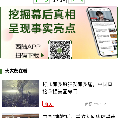
上一页
下一页
大家都在看
打压有多疯狂就有多痛，中国直
接拿捏美国命门
相关
阅读
236354
中国“摊牌”后，美欧为何集体噤声