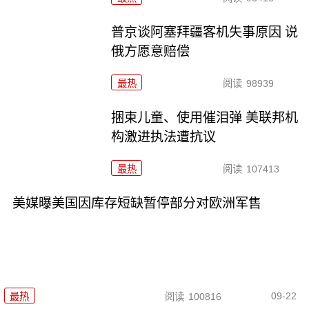
普京谈阿塞拜疆客机失事原因 说
俄方愿意赔偿
最热
阅读
98939
捆束儿童、使用催泪弹 美联邦机
构激进执法遭抗议
最热
阅读
107413
美媒曝美国因库存短缺暂停部分对欧洲军售
09-22
最热
阅读
100816