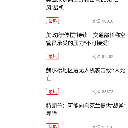
风”战机
最热
阅读
90010
美政府“停摆”持续 交通部长称空
管员承受的压力“不可接受”
最热
阅读
92462
赫尔松地区遭无人机袭击致2人死
亡
最热
阅读
88673
特朗普：可能向乌克兰提供“战斧”
导弹
最热
阅读
93416