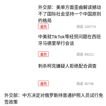
外交部：美单方面歪曲解读撼动
不了国际社会坚持一个中国原则
的格局
最热
阅读
109774
中美就TikTok等经贸问题在西班
牙马德里举行会谈
最热
阅读
89221
刺杀柯克嫌疑人拒绝配合调查
最热
阅读
80796
外交部：中方决定对俄罗斯持普通护照人员试行免
签政策