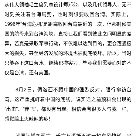
从伟大领袖毛主席到总设计师邓公，以及几代领导人，无不
时刻关注着台海局势，也时刻想要收回台湾。实际上，
1996年“台海危机”是距离收回台湾最近的一次，但那时候美
国的航母来到台湾海峡，直接让我们看到彼此之间明显的差
异，若真是采取军事行动，不仅难以达到目的，更会遭遇极
大的损失，甚至经济发展的环境也被彻底破坏。所以，当时
只能吞下这口苦水，继续积攒实力，毕竟我们需要面对的不
仅是台湾，还有美国。
8月2日，佩洛西不顾中国的强烈反对，强行窜访台
湾，这严重挑衅着中国的底线，说实话之前预料会出现的
“出击”、“伴飞”，都没有出现。相信会有很多人与我一样，
感觉脸上火辣辣的疼！
就国际博弈而言，千言万语抵不过一枚东风快递，来