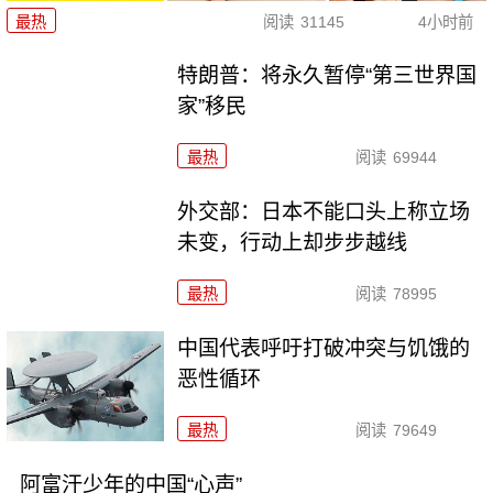
最热
阅读
31145
4小时前
特朗普：将永久暂停“第三世界国
家”移民
最热
阅读
69944
外交部：日本不能口头上称立场
未变，行动上却步步越线
最热
阅读
78995
中国代表呼吁打破冲突与饥饿的
恶性循环
最热
阅读
79649
阿富汗少年的中国“心声”