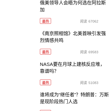
俄美领导人会晤为何选在阿拉斯
加
最热
阅读
67062
《南京照相馆》北美首映引发强
烈情感共鸣
最热
阅读
69583
NASA要在月球上建核反应堆，
靠谱吗？
最热
阅读
51083
谁将成为“继任者”？特朗普：万斯
是现阶段热门人选