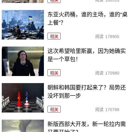
相关
阅读
180518
东亚火药桶，谁的主场，谁的“桌
上餐”？
相关
阅读
178905
这次希望哈里斯赢，因为她确实
是一个草包！
相关
阅读
170980
朝鲜和韩国要打起来了？局势还
没坏到那一步
相关
阅读
170788
新版西部大开发，新一轮拉内需