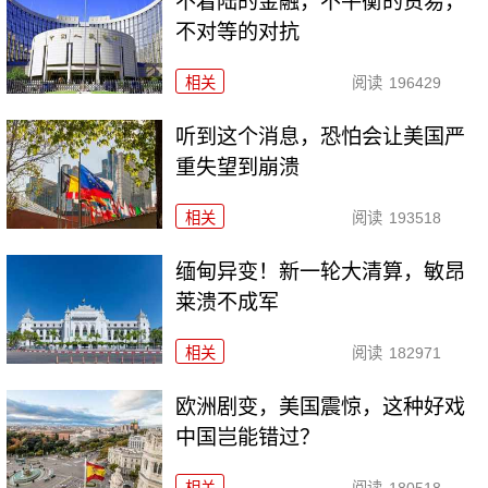
不着陆的金融，不平衡的贸易，
不对等的对抗
相关
阅读
196429
听到这个消息，恐怕会让美国严
重失望到崩溃
相关
阅读
193518
缅甸异变！新一轮大清算，敏昂
莱溃不成军
相关
阅读
182971
欧洲剧变，美国震惊，这种好戏
中国岂能错过？