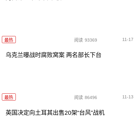
11-17
最热
阅读
93369
乌克兰曝战时腐败窝案 两名部长下台
11-13
最热
阅读
86496
英国决定向土耳其出售20架“台风”战机