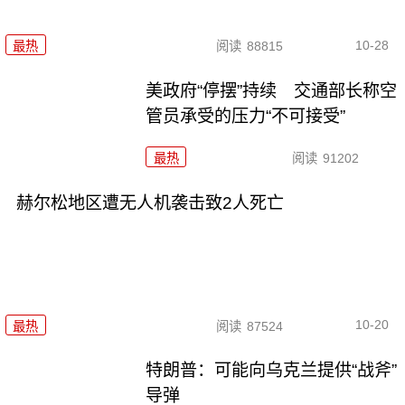
10-28
最热
阅读
88815
美政府“停摆”持续 交通部长称空
管员承受的压力“不可接受”
最热
阅读
91202
赫尔松地区遭无人机袭击致2人死亡
10-20
最热
阅读
87524
特朗普：可能向乌克兰提供“战斧”
导弹