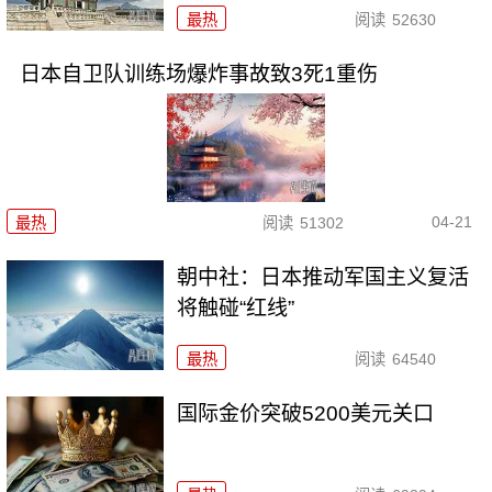
最热
阅读
52630
日本自卫队训练场爆炸事故致3死1重伤
04-21
最热
阅读
51302
朝中社：日本推动军国主义复活
将触碰“红线”
最热
阅读
64540
国际金价突破5200美元关口