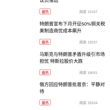
议员落选
最热
阅读
22167
特朗普宣布下月开征50%铜关税
美制造商忧成本飙升
最热
阅读
19237
马斯克与特朗普矛盾升级引市场
担忧 特斯拉股价大跌
最热
阅读
18031
俄方回应特朗普批普京：平静对
待
最热
阅读
25534