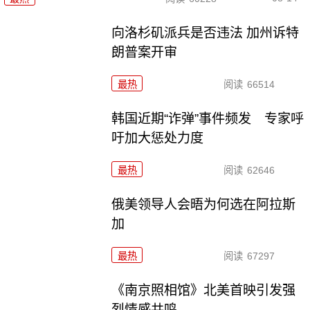
向洛杉矶派兵是否违法 加州诉特
朗普案开审
最热
阅读
66514
韩国近期“诈弹”事件频发 专家呼
吁加大惩处力度
最热
阅读
62646
俄美领导人会晤为何选在阿拉斯
加
最热
阅读
67297
《南京照相馆》北美首映引发强
烈情感共鸣