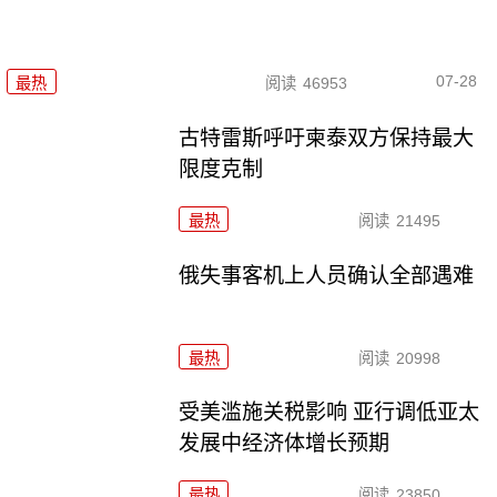
07-28
最热
阅读
46953
古特雷斯呼吁柬泰双方保持最大
限度克制
最热
阅读
21495
俄失事客机上人员确认全部遇难
最热
阅读
20998
受美滥施关税影响 亚行调低亚太
发展中经济体增长预期
最热
阅读
23850