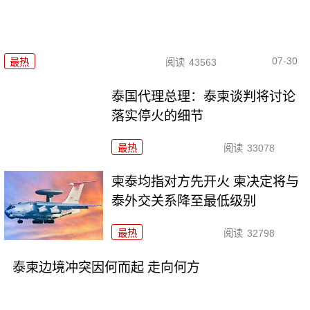
07-30
最热
阅读
43563
泰国代理总理：泰柬谈判将讨论
落实停火的细节
最热
阅读
33078
柬泰均指对方先开火 柬决定将与
泰外交关系降至最低级别
最热
阅读
32798
泰柬边境冲突因何而起 走向何方