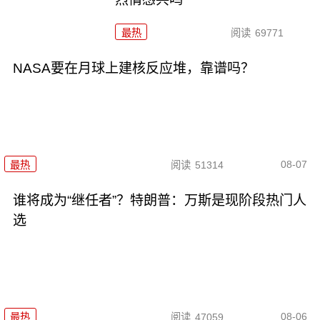
最热
阅读
69771
NASA要在月球上建核反应堆，靠谱吗？
08-07
最热
阅读
51314
谁将成为“继任者”？特朗普：万斯是现阶段热门人
选
08-06
最热
阅读
47059