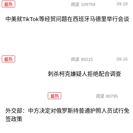
09-18
最热
阅读
109759
中美就TikTok等经贸问题在西班牙马德里举行会谈
09-16
最热
阅读
89215
刺杀柯克嫌疑人拒绝配合调查
最热
阅读
80795
外交部：中方决定对俄罗斯持普通护照人员试行免
签政策