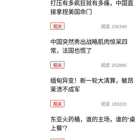
打压有多疯狂就有多痛，中国直
接拿捏美国命门
相关
阅读
236349
中国突然秀出战略肌肉惊呆四
常，法国也慌了
相关
阅读
202880
缅甸异变！新一轮大清算，敏昂
莱溃不成军
相关
阅读
183220
东亚火药桶，谁的主场，谁的“桌
上餐”？