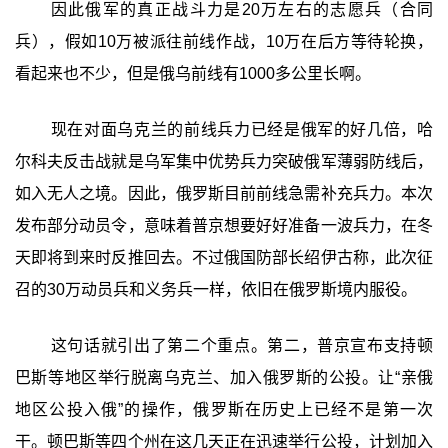
因此俄军的真正战斗力是20万左右的志愿兵（合同
兵），假如10万被派往前线作战，10万在后方等待轮换，
看起来也不少，但是俄乌前线有1000多公里长啊。
现在对面乌克兰的前线兵力已经是俄军的好几倍，哈
尔科夫反击战就是乌军集中优势兵力突破俄军薄弱防线后，
如入无人之境。因此，俄罗斯目前前线急需补充兵力。本次
发布部分动员令，意味着普京想要好好准备一波兵力，在冬
天即将到来时反推回去。不过俄国防部长绍伊古称，此次征
召的30万动员兵和义务兵一样，依旧在俄罗斯境内服役。
这句话就引出了第二个重点。第二，普京宣布支持顿
巴斯等地区举行脱离乌克兰、加入俄罗斯的公投。让“亲俄
地区公投入俄”的操作，俄罗斯在历史上已经不是第一次
干。顿巴斯等四个州在这几天正在迅速举行公投，计划加入