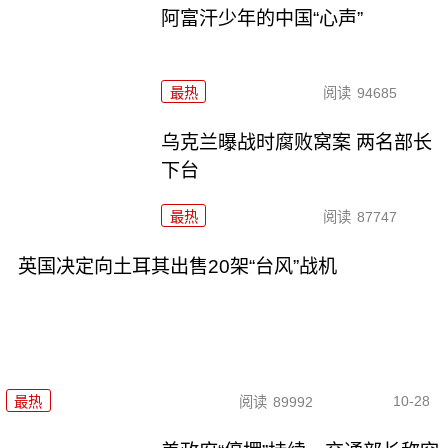
阿富汗少年的中国“心声”
最热
阅读
94685
乌克兰曝战时腐败窝案 两名部长
下台
最热
阅读
87747
英国决定向土耳其出售20架“台风”战机
10-28
最热
阅读
89992