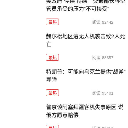
美政府“停摆”持续 交通部长称空
管员承受的压力“不可接受”
最热
阅读
92442
赫尔松地区遭无人机袭击致2人死
亡
最热
阅读
88657
特朗普：可能向乌克兰提供“战斧”
导弹
最热
阅读
93401
普京谈阿塞拜疆客机失事原因 说
俄方愿意赔偿