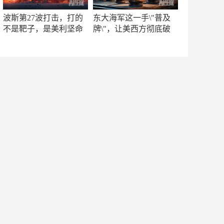
波斯第27波打击，打的
东大海军这一手\"普及
不是靶子，是美利坚命
牌\"，让美西方彻底破
门
防！