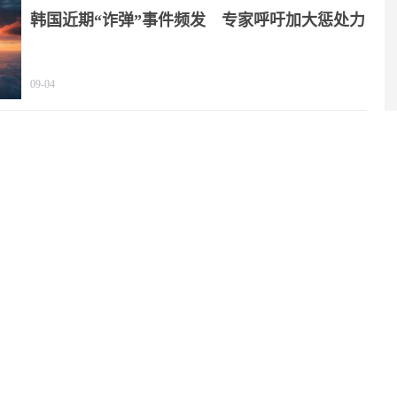
韩国近期“诈弹”事件频发 专家呼吁加大惩处力
度
09-04
NASA要在月球上建核反应堆，靠谱吗？
08-06
谁将成为“继任者”？特朗普：万斯是现阶段热门
人选
08-06
俄外交部：俄将不再维持《中导条约》单方面自