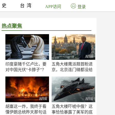
历史
台湾
APP访问
登录
热点聚焦
印度豪赌千亿卢比，要
五角大楼鹰派翘首盼进
对中国光伏“卡脖子”？
京，北京连门缝都没给
留
胡塞这一炸，我终于看
五角大楼吓唬中俄？这
懂伊朗总统昨天那句话
事恰恰暴露了美军的底