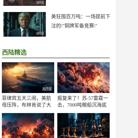
美狂囤百万吨：一场提前下
注的\"铜牌军备竞赛\"
西陆精选
菲律宾五天三闹，美航
报复来了！苏-57雷霆一
母压阵，布林肯说了大
击，7000吨粮船沉海底
实话