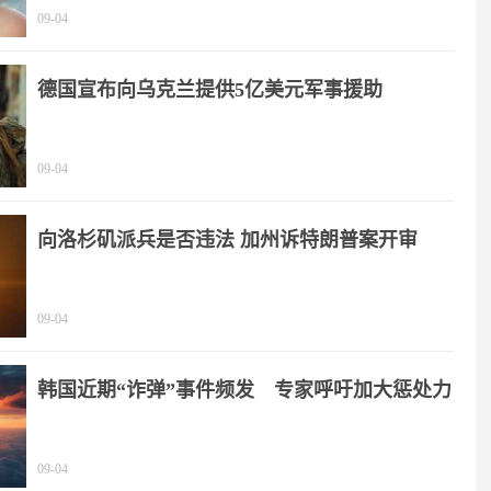
09-04
德国宣布向乌克兰提供5亿美元军事援助
09-04
向洛杉矶派兵是否违法 加州诉特朗普案开审
09-04
韩国近期“诈弹”事件频发 专家呼吁加大惩处力
度
09-04