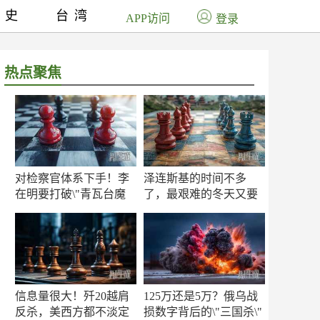
历史
台湾
APP访问
登录
热点聚焦
对检察官体系下手！李
泽连斯基的时间不多
在明要打破\"青瓦台魔
了，最艰难的冬天又要
咒\"
来了
信息量很大！歼20越肩
125万还是5万？俄乌战
反杀，美西方都不淡定
损数字背后的\"三国杀\"