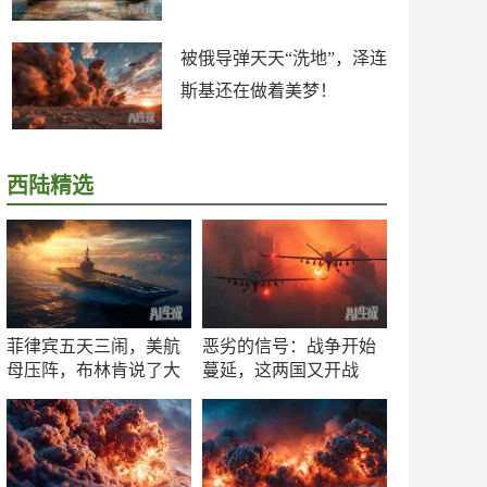
被俄导弹天天“洗地”，泽连
斯基还在做着美梦！
西陆精选
菲律宾五天三闹，美航
恶劣的信号：战争开始
母压阵，布林肯说了大
蔓延，这两国又开战
实话
了！