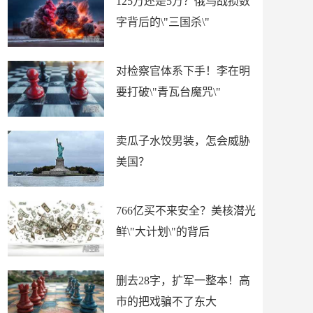
125万还是5万？俄乌战损数
字背后的\"三国杀\"
对检察官体系下手！李在明
要打破\"青瓦台魔咒\"
卖瓜子水饺男装，怎会威胁
美国？
766亿买不来安全？美核潜光
鲜\"大计划\"的背后
删去28字，扩军一整本！高
市的把戏骗不了东大