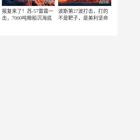
报复来了！苏-57雷霆一
波斯第27波打击，打的
击，7000吨粮船沉海底
不是靶子，是美利坚命
门