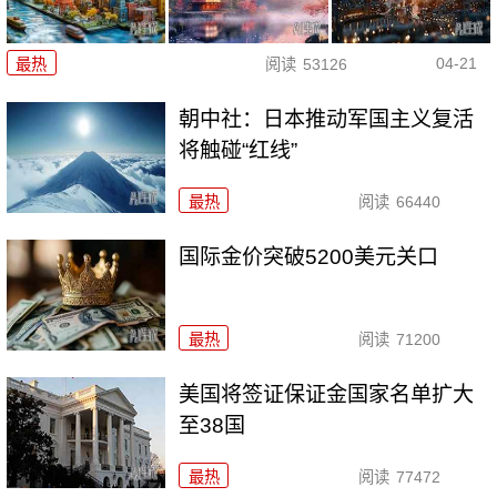
04-21
最热
阅读
53126
朝中社：日本推动军国主义复活
将触碰“红线”
最热
阅读
66440
国际金价突破5200美元关口
最热
阅读
71200
美国将签证保证金国家名单扩大
至38国
最热
阅读
77472