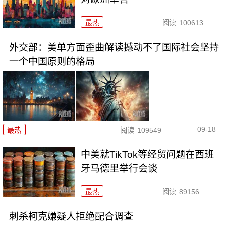
最热
阅读
100613
外交部：美单方面歪曲解读撼动不了国际社会坚持
一个中国原则的格局
09-18
最热
阅读
109549
中美就TikTok等经贸问题在西班
牙马德里举行会谈
最热
阅读
89156
刺杀柯克嫌疑人拒绝配合调查