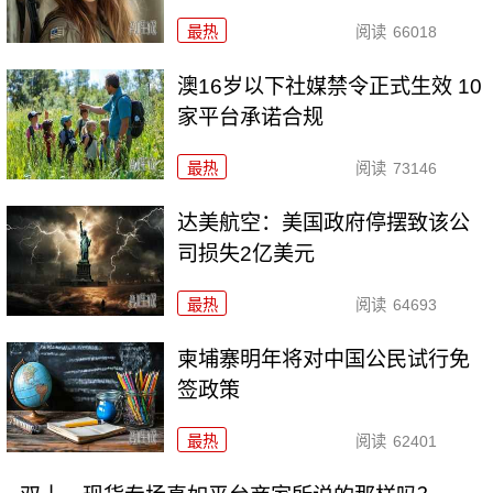
最热
阅读
66018
澳16岁以下社媒禁令正式生效 10
家平台承诺合规
最热
阅读
73146
达美航空：美国政府停摆致该公
司损失2亿美元
最热
阅读
64693
柬埔寨明年将对中国公民试行免
签政策
最热
阅读
62401