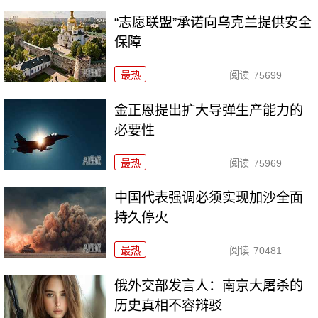
“志愿联盟”承诺向乌克兰提供安全
保障
最热
阅读
75699
金正恩提出扩大导弹生产能力的
必要性
最热
阅读
75969
中国代表强调必须实现加沙全面
持久停火
最热
阅读
70481
俄外交部发言人：南京大屠杀的
历史真相不容辩驳