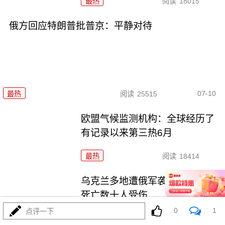
最热
阅读
18015
俄方回应特朗普批普京：平静对待
07-10
最热
阅读
25515
欧盟气候监测机构：全球经历了
有记录以来第三热6月
最热
阅读
18414
乌克兰多地遭俄军袭击 至少4人
死亡数十人受伤
0
1
点评一下
最热
阅读
17960