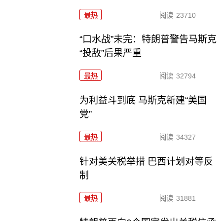
最热
阅读
23710
“口水战”未完：特朗普警告马斯克
“投敌”后果严重
最热
阅读
32794
为利益斗到底 马斯克新建“美国
党”
最热
阅读
34327
针对美关税举措 巴西计划对等反
制
最热
阅读
31881