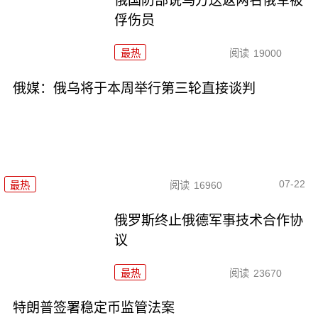
俄国防部说乌方送返两名俄军被
俘伤员
最热
阅读
19000
俄媒：俄乌将于本周举行第三轮直接谈判
07-22
最热
阅读
16960
俄罗斯终止俄德军事技术合作协
议
最热
阅读
23670
特朗普签署稳定币监管法案