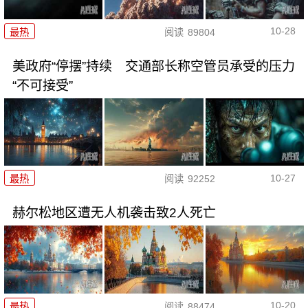
10-28
最热
阅读
89804
美政府“停摆”持续 交通部长称空管员承受的压力
“不可接受”
10-27
最热
阅读
92252
赫尔松地区遭无人机袭击致2人死亡
10-20
最热
阅读
88474