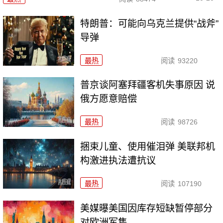
特朗普：可能向乌克兰提供“战斧”
导弹
最热
阅读
93220
普京谈阿塞拜疆客机失事原因 说
俄方愿意赔偿
最热
阅读
98726
捆束儿童、使用催泪弹 美联邦机
构激进执法遭抗议
最热
阅读
107190
美媒曝美国因库存短缺暂停部分
对欧洲军售