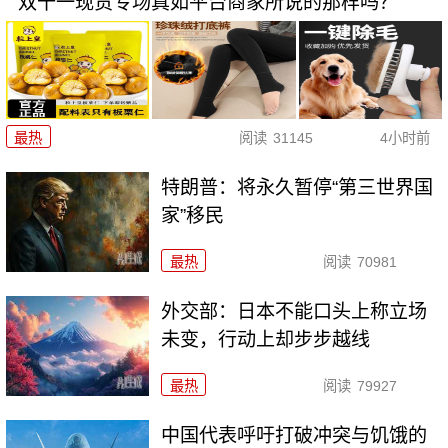
双十一现货专场真如平台商家所说的那样吗？
最热
阅读
31145
4小时前
特朗普：将永久暂停“第三世界国
家”移民
最热
阅读
70981
外交部：日本不能口头上称立场
未变，行动上却步步越线
最热
阅读
79927
中国代表呼吁打破冲突与饥饿的