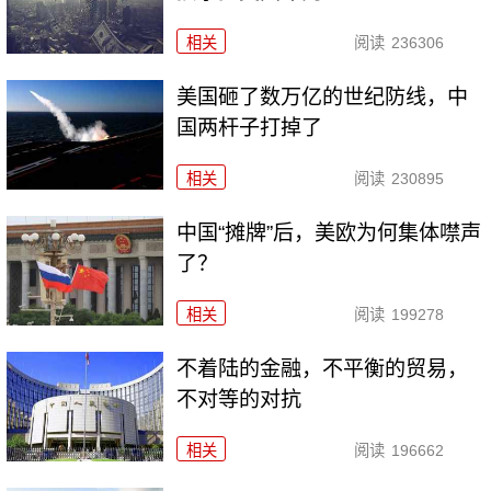
相关
阅读
236306
美国砸了数万亿的世纪防线，中
国两杆子打掉了
相关
阅读
230895
中国“摊牌”后，美欧为何集体噤声
了？
相关
阅读
199278
不着陆的金融，不平衡的贸易，
不对等的对抗
相关
阅读
196662