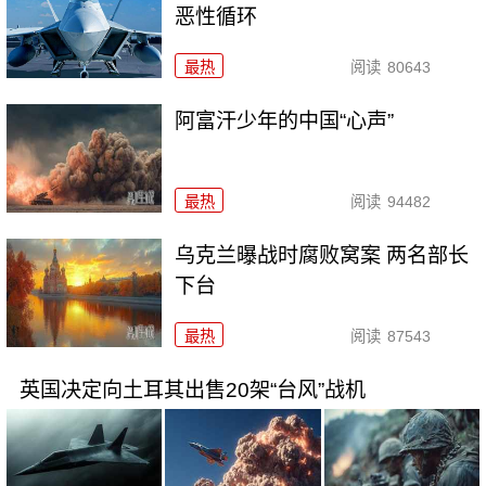
恶性循环
最热
阅读
80643
阿富汗少年的中国“心声”
最热
阅读
94482
乌克兰曝战时腐败窝案 两名部长
下台
最热
阅读
87543
英国决定向土耳其出售20架“台风”战机