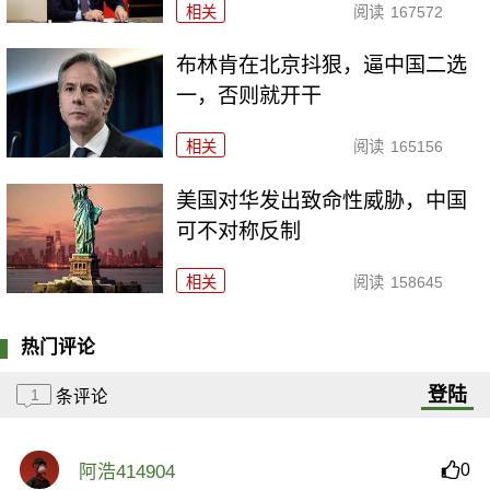
相关
阅读
167572
布林肯在北京抖狠，逼中国二选
一，否则就开干
相关
阅读
165156
美国对华发出致命性威胁，中国
可不对称反制
相关
阅读
158645
热门评论
登陆
1
条评论
0
阿浩414904