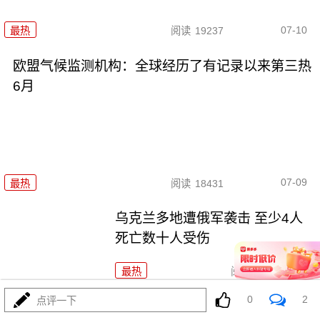
07-10
最热
阅读
19237
欧盟气候监测机构：全球经历了有记录以来第三热
6月
07-09
最热
阅读
18431
乌克兰多地遭俄军袭击 至少4人
死亡数十人受伤
最热
阅读
17986
0
2
点评一下
俄“进步MS-31”货运飞船与国际空间站对接