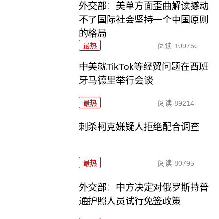
外交部：美单方面歪曲解读撼动
不了国际社会坚持一个中国原则
的格局
最热
阅读
109750
中美就TikTok等经贸问题在西班
牙马德里举行会谈
最热
阅读
89214
刺杀柯克嫌疑人拒绝配合调查
最热
阅读
80795
外交部：中方决定对俄罗斯持普
通护照人员试行免签政策