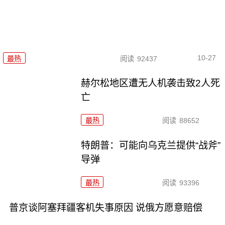
10-27
最热
阅读
92437
赫尔松地区遭无人机袭击致2人死
亡
最热
阅读
88652
特朗普：可能向乌克兰提供“战斧”
导弹
最热
阅读
93396
普京谈阿塞拜疆客机失事原因 说俄方愿意赔偿