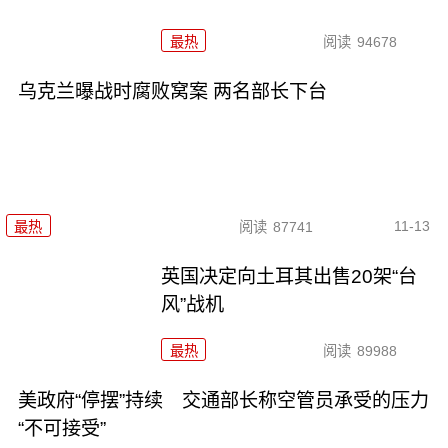
最热
阅读
94678
乌克兰曝战时腐败窝案 两名部长下台
11-13
最热
阅读
87741
英国决定向土耳其出售20架“台
风”战机
最热
阅读
89988
美政府“停摆”持续 交通部长称空管员承受的压力
“不可接受”