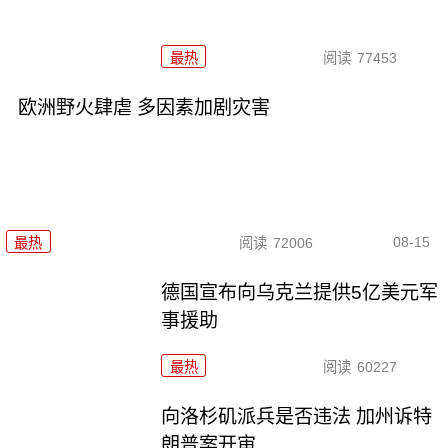
最热
阅读
77453
欧洲野火肆虐 多因素加剧灾害
08-15
最热
阅读
72006
德国宣布向乌克兰提供5亿美元军
事援助
最热
阅读
60227
向洛杉矶派兵是否违法 加州诉特
朗普案开审