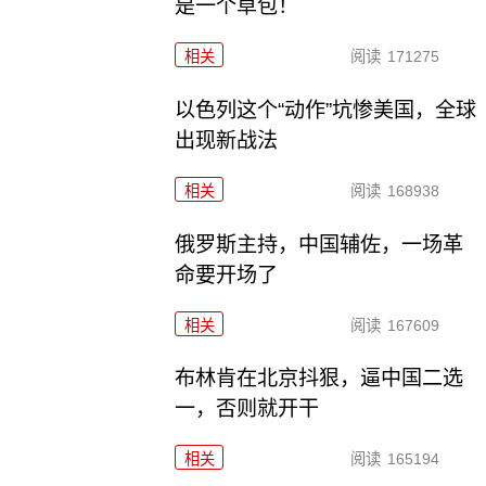
是一个草包！
相关
阅读
171275
以色列这个“动作”坑惨美国，全球
出现新战法
相关
阅读
168938
俄罗斯主持，中国辅佐，一场革
命要开场了
相关
阅读
167609
布林肯在北京抖狠，逼中国二选
一，否则就开干
相关
阅读
165194