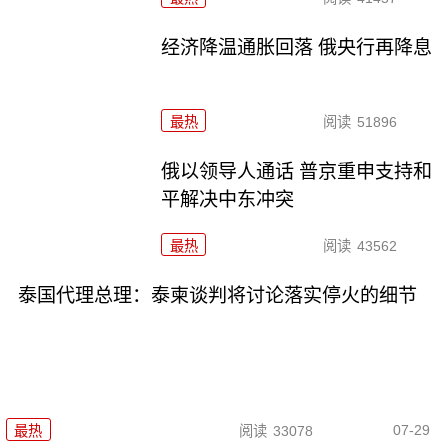
经济降温通胀回落 俄央行再降息
最热
阅读
51896
俄以领导人通话 普京重申支持和
平解决中东冲突
最热
阅读
43562
泰国代理总理：泰柬谈判将讨论落实停火的细节
07-29
最热
阅读
33078