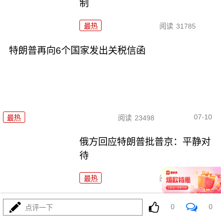
制
最热
阅读
31785
特朗普再向6个国家发出关税信函
07-10
最热
阅读
23498
俄方回应特朗普批普京：平静对
待
最热
阅读
25404
特朗普宣布下月开征50%铜关税 美制造商忧成本飙
0
0
点评一下
升