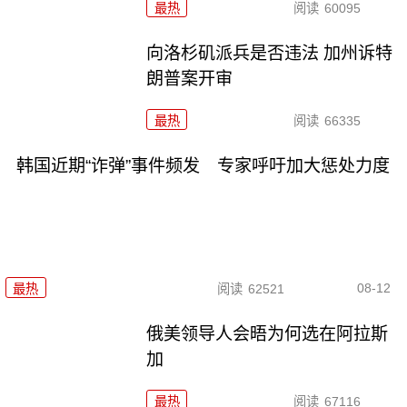
最热
阅读
60095
向洛杉矶派兵是否违法 加州诉特
朗普案开审
最热
阅读
66335
韩国近期“诈弹”事件频发 专家呼吁加大惩处力度
08-12
最热
阅读
62521
俄美领导人会晤为何选在阿拉斯
加
最热
阅读
67116