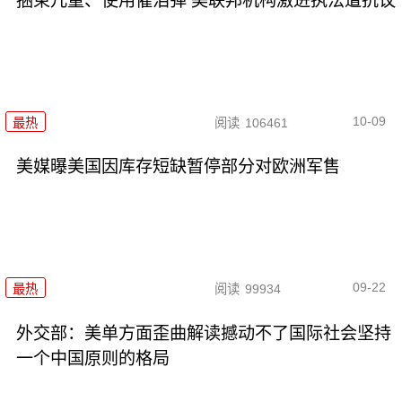
捆束儿童、使用催泪弹 美联邦机构激进执法遭抗议
10-09
最热
阅读
106461
美媒曝美国因库存短缺暂停部分对欧洲军售
09-22
最热
阅读
99934
外交部：美单方面歪曲解读撼动不了国际社会坚持
一个中国原则的格局