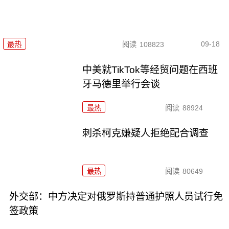
09-18
最热
阅读
108823
中美就TikTok等经贸问题在西班
牙马德里举行会谈
最热
阅读
88924
刺杀柯克嫌疑人拒绝配合调查
最热
阅读
80649
外交部：中方决定对俄罗斯持普通护照人员试行免
签政策