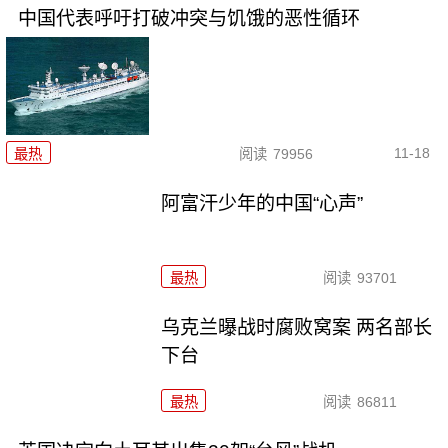
中国代表呼吁打破冲突与饥饿的恶性循环
11-18
最热
阅读
79956
阿富汗少年的中国“心声”
最热
阅读
93701
乌克兰曝战时腐败窝案 两名部长
下台
最热
阅读
86811