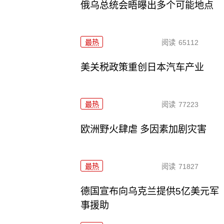
俄乌总统会晤曝出多个可能地点
最热
阅读
65112
美关税政策重创日本汽车产业
最热
阅读
77223
欧洲野火肆虐 多因素加剧灾害
最热
阅读
71827
德国宣布向乌克兰提供5亿美元军
事援助