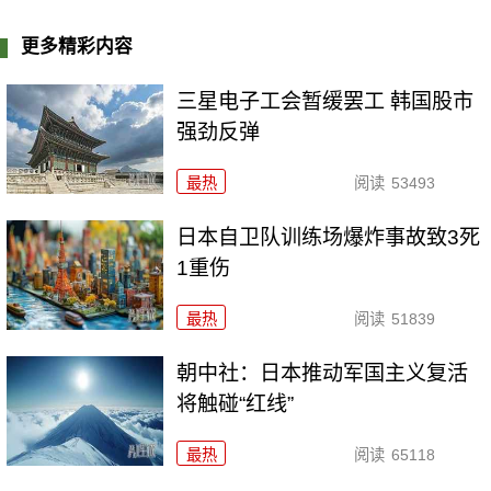
更多精彩内容
三星电子工会暂缓罢工 韩国股市
强劲反弹
最热
阅读
53493
日本自卫队训练场爆炸事故致3死
1重伤
最热
阅读
51839
朝中社：日本推动军国主义复活
将触碰“红线”
最热
阅读
65118