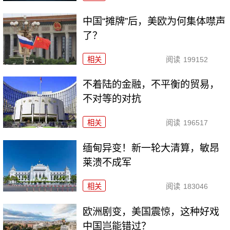
中国“摊牌”后，美欧为何集体噤声
了？
相关
阅读
199152
不着陆的金融，不平衡的贸易，
不对等的对抗
相关
阅读
196517
缅甸异变！新一轮大清算，敏昂
莱溃不成军
相关
阅读
183046
欧洲剧变，美国震惊，这种好戏
中国岂能错过？