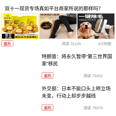
双十一现货专场真如平台商家所说的那样吗？
最热
阅读
31145
4小时前
特朗普：将永久暂停“第三世界国
家”移民
最热
阅读
70252
外交部：日本不能口头上称立场
未变，行动上却步步越线
最热
阅读
79270