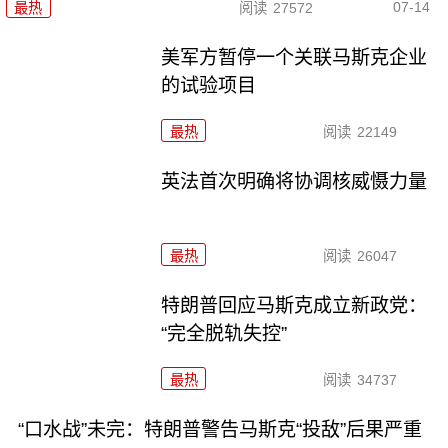
07-14
最热
阅读
27572
美军方暂停一个关联马斯克企业
的试验项目
最热
阅读
22149
英法首次明确将协调核威慑力量
最热
阅读
26047
特朗普回应马斯克成立新政党：
“完全脱轨失控”
最热
阅读
34737
“口水战”未完：特朗普警告马斯克“投敌”后果严重