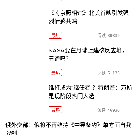
《南京照相馆》北美首映引发强
烈情感共鸣
最热
阅读
69639
NASA要在月球上建核反应堆，
靠谱吗？
最热
阅读
51135
谁将成为“继任者”？特朗普：万斯
是现阶段热门人选
最热
阅读
46930
俄外交部：俄将不再维持《中导条约》单方面自我
限制