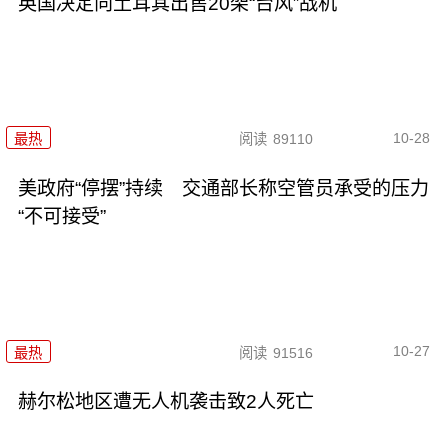
英国决定向土耳其出售20架“台风”战机
10-28
最热
阅读
89110
美政府“停摆”持续 交通部长称空管员承受的压力
“不可接受”
10-27
最热
阅读
91516
赫尔松地区遭无人机袭击致2人死亡