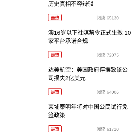
历史真相不容辩驳
最热
阅读
65130
澳16岁以下社媒禁令正式生效 10
家平台承诺合规
最热
阅读
72075
达美航空：美国政府停摆致该公
司损失2亿美元
最热
阅读
64006
柬埔寨明年将对中国公民试行免
签政策
最热
阅读
61710