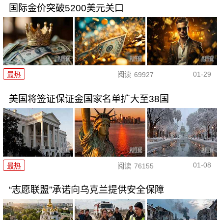
国际金价突破5200美元关口
01-29
最热
阅读
69927
美国将签证保证金国家名单扩大至38国
01-08
最热
阅读
76155
“志愿联盟”承诺向乌克兰提供安全保障