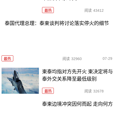
最热
阅读
43412
泰国代理总理：泰柬谈判将讨论落实停火的细节
07-29
最热
阅读
32960
柬泰均指对方先开火 柬决定将与
泰外交关系降至最低级别
最热
阅读
32678
泰柬边境冲突因何而起 走向何方