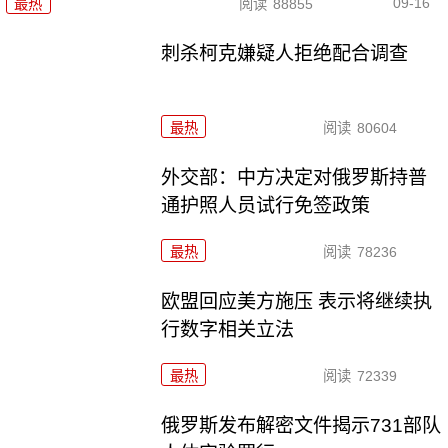
09-16
最热
阅读
88855
刺杀柯克嫌疑人拒绝配合调查
最热
阅读
80604
外交部：中方决定对俄罗斯持普
通护照人员试行免签政策
最热
阅读
78236
欧盟回应美方施压 表示将继续执
行数字相关立法
最热
阅读
72339
俄罗斯发布解密文件揭示731部队