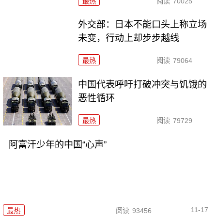
最热
阅读
70025
外交部：日本不能口头上称立场
未变，行动上却步步越线
最热
阅读
79064
中国代表呼吁打破冲突与饥饿的
恶性循环
最热
阅读
79729
阿富汗少年的中国“心声”
11-17
最热
阅读
93456