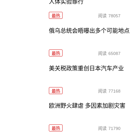
人体实验罪行
最热
阅读
78057
俄乌总统会晤曝出多个可能地点
最热
阅读
65087
美关税政策重创日本汽车产业
最热
阅读
77168
欧洲野火肆虐 多因素加剧灾害
最热
阅读
71790