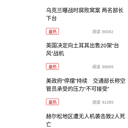
乌克兰曝战时腐败窝案 两名部长
下台
最热
阅读
86582
英国决定向土耳其出售20架“台
风”战机
最热
阅读
88889
美政府“停摆”持续 交通部长称空
管员承受的压力“不可接受”
最热
阅读
91289
赫尔松地区遭无人机袭击致2人死
亡