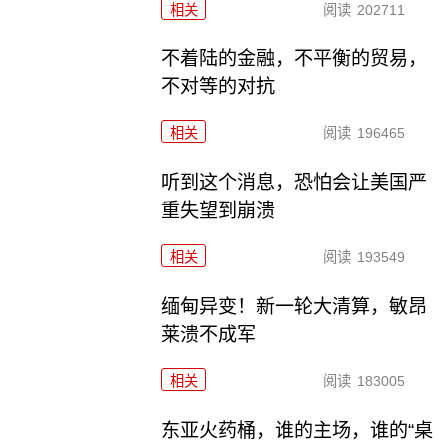
相关
阅读
202711
不着陆的金融，不平衡的贸易，
不对等的对抗
相关
阅读
196465
听到这个消息，恐怕会让美国严
重失望到崩溃
相关
阅读
193549
缅甸异变！新一轮大清算，敏昂
莱溃不成军
相关
阅读
183005
东亚火药桶，谁的主场，谁的“桌