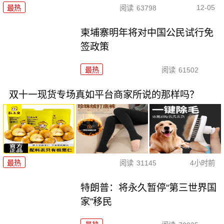
12-05
最热
阅读
63798
柬埔寨明年将对中国公民试行免
签政策
最热
阅读
61502
双十一现货专场真如平台商家所说的那样吗？
最热
阅读
31145
4小时前
特朗普：将永久暂停“第三世界国
家”移民