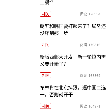
上餐”？
相关
阅读
178934
朝鲜和韩国要打起来了？局势还
没坏到那一步
相关
阅读
170816
新版西部大开发，新一轮拉内需
又要开始了？
相关
阅读
168369
布林肯在北京抖狠，逼中国二选
一，否则就开干
相关
阅读
164971