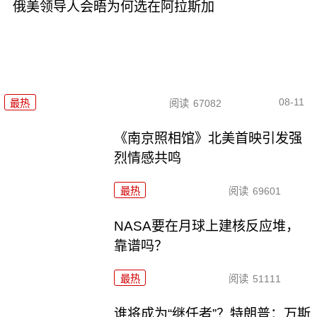
俄美领导人会晤为何选在阿拉斯加
08-11
最热
阅读
67082
《南京照相馆》北美首映引发强
烈情感共鸣
最热
阅读
69601
NASA要在月球上建核反应堆，
靠谱吗？
最热
阅读
51111
谁将成为“继任者”？特朗普：万斯