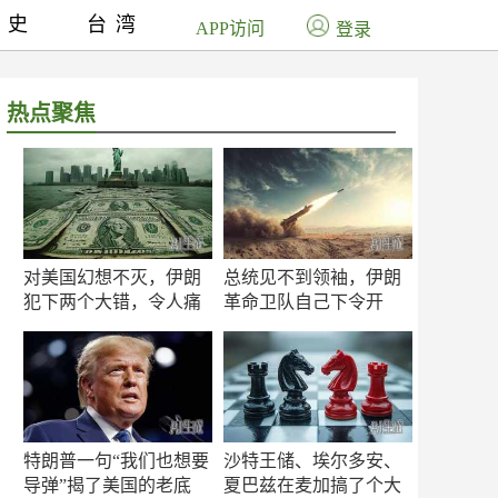
历史
台湾
APP访问
登录
热点聚焦
对美国幻想不灭，伊朗
总统见不到领袖，伊朗
犯下两个大错，令人痛
革命卫队自己下令开
心！
打？
特朗普一句“我们也想要
沙特王储、埃尔多安、
导弹”揭了美国的老底
夏巴兹在麦加搞了个大