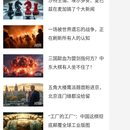
沙特王储、埃尔多安、夏巴
兹在麦加搞了个大新闻
一场被世界遗忘的战争，正
在刷新所有人的认知
三国歃血为盟剑指何方？中
东大棋有人坐不住了！
五角大楼鹰派翘首盼进京，
北京连门缝都没给留
“工厂的工厂”：中国这棋彻
底颠覆全球工业版图