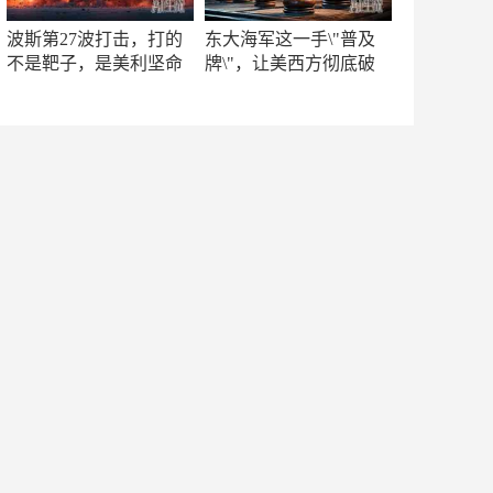
波斯第27波打击，打的
东大海军这一手\"普及
不是靶子，是美利坚命
牌\"，让美西方彻底破
门
防！