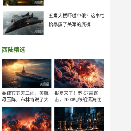
五角大楼吓唬中俄？这事恰
恰暴露了美军的底裤
西陆精选
菲律宾五天三闹，美航
报复来了！苏-57雷霆一
母压阵，布林肯说了大
击，7000吨粮船沉海底
实话