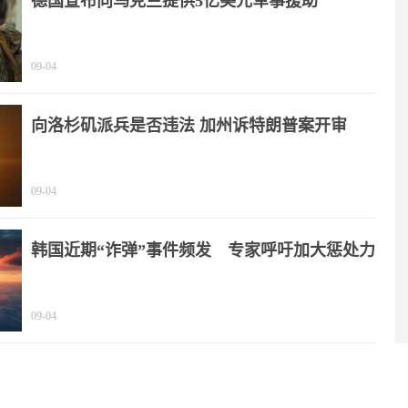
德国宣布向乌克兰提供5亿美元军事援助
09-04
向洛杉矶派兵是否违法 加州诉特朗普案开审
09-04
韩国近期“诈弹”事件频发 专家呼吁加大惩处力
度
09-04
NASA要在月球上建核反应堆，靠谱吗？