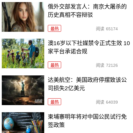
俄外交部发言人：南京大屠杀的
历史真相不容辩驳
最热
阅读
65174
澳16岁以下社媒禁令正式生效 10
家平台承诺合规
最热
阅读
72126
达美航空：美国政府停摆致该公
司损失2亿美元
最热
阅读
64039
柬埔寨明年将对中国公民试行免
签政策