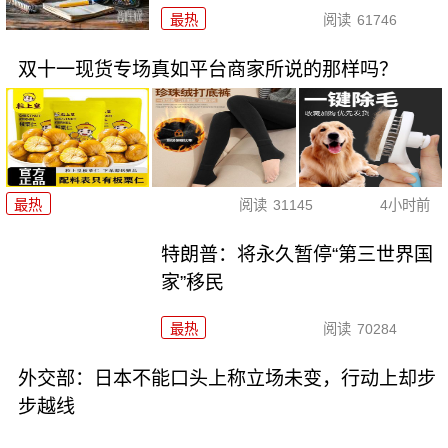
最热
阅读
61746
双十一现货专场真如平台商家所说的那样吗？
最热
阅读
31145
4小时前
特朗普：将永久暂停“第三世界国
家”移民
最热
阅读
70284
外交部：日本不能口头上称立场未变，行动上却步
步越线