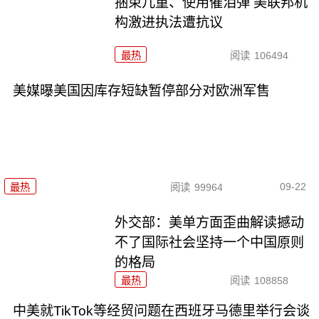
捆束儿童、使用催泪弹 美联邦机
构激进执法遭抗议
最热
阅读
106494
美媒曝美国因库存短缺暂停部分对欧洲军售
09-22
最热
阅读
99964
外交部：美单方面歪曲解读撼动
不了国际社会坚持一个中国原则
的格局
最热
阅读
108858
中美就TikTok等经贸问题在西班牙马德里举行会谈