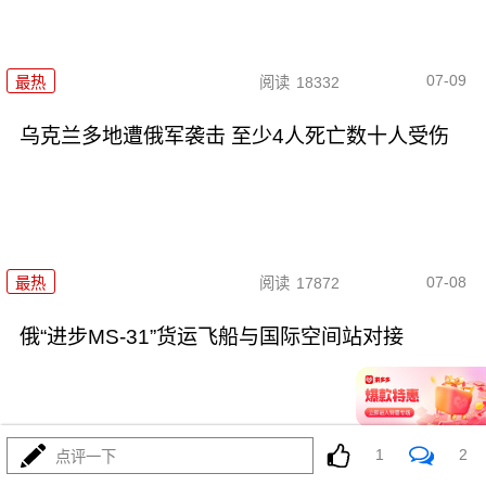
07-09
最热
阅读
18332
乌克兰多地遭俄军袭击 至少4人死亡数十人受伤
07-08
最热
阅读
17872
俄“进步MS-31”货运飞船与国际空间站对接
1
2
点评一下
07-07
最热
阅读
16657