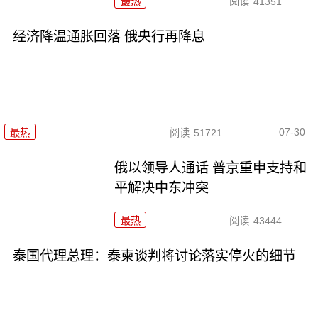
最热
阅读
41351
经济降温通胀回落 俄央行再降息
07-30
最热
阅读
51721
俄以领导人通话 普京重申支持和
平解决中东冲突
最热
阅读
43444
泰国代理总理：泰柬谈判将讨论落实停火的细节