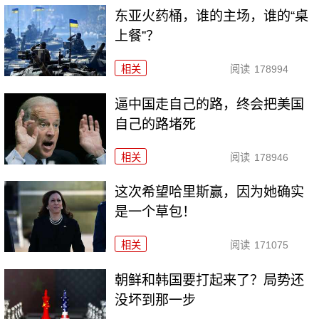
东亚火药桶，谁的主场，谁的“桌
上餐”？
相关
阅读
178994
逼中国走自己的路，终会把美国
自己的路堵死
相关
阅读
178946
这次希望哈里斯赢，因为她确实
是一个草包！
相关
阅读
171075
朝鲜和韩国要打起来了？局势还
没坏到那一步