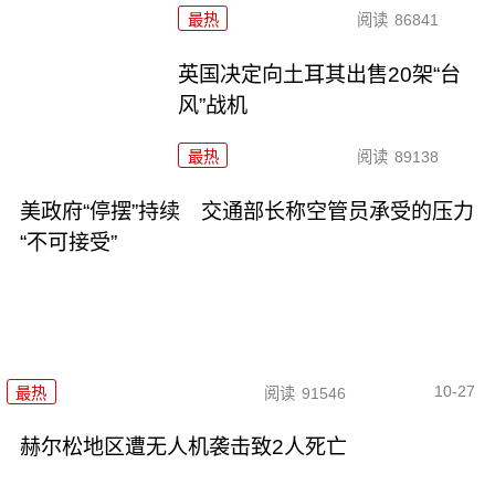
最热
阅读
86841
英国决定向土耳其出售20架“台
风”战机
最热
阅读
89138
美政府“停摆”持续 交通部长称空管员承受的压力
“不可接受”
10-27
最热
阅读
91546
赫尔松地区遭无人机袭击致2人死亡