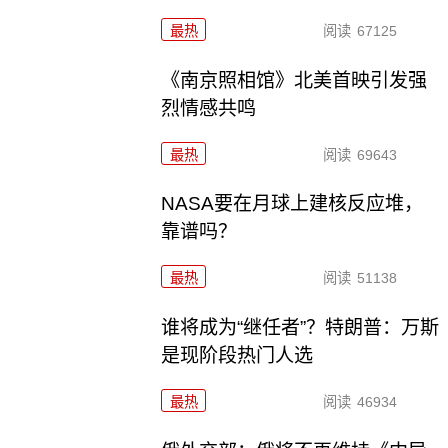
最热
阅读
67125
《南京照相馆》北美首映引发强
烈情感共鸣
最热
阅读
69643
NASA要在月球上建核反应堆，
靠谱吗？
最热
阅读
51138
谁将成为“继任者”？特朗普：万斯
是现阶段热门人选
最热
阅读
46934