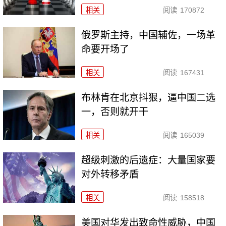
相关
阅读
170872
俄罗斯主持，中国辅佐，一场革
命要开场了
相关
阅读
167431
布林肯在北京抖狠，逼中国二选
一，否则就开干
相关
阅读
165039
超级刺激的后遗症：大量国家要
对外转移矛盾
相关
阅读
158518
美国对华发出致命性威胁，中国