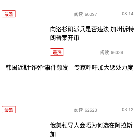
08-14
最热
阅读
60097
向洛杉矶派兵是否违法 加州诉特
朗普案开审
最热
阅读
66338
韩国近期“诈弹”事件频发 专家呼吁加大惩处力度
08-12
最热
阅读
62523
俄美领导人会晤为何选在阿拉斯
加