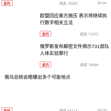
09-04
最热
阅读
78265
欧盟回应美方施压 表示将继续执
行数字相关立法
最热
阅读
72372
俄罗斯发布解密文件揭示731部队
人体实验罪行
最热
阅读
78090
俄乌总统会晤曝出多个可能地点
08-20
最热
阅读
65114