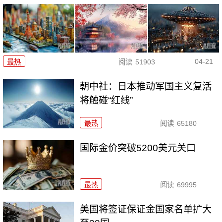
04-21
最热
阅读
51903
朝中社：日本推动军国主义复活
将触碰“红线”
最热
阅读
65180
国际金价突破5200美元关口
最热
阅读
69995
美国将签证保证金国家名单扩大