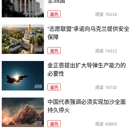
至38国
最热
阅读
76216
“志愿联盟”承诺向乌克兰提供安全
保障
最热
阅读
74312
金正恩提出扩大导弹生产能力的
必要性
最热
阅读
74732
中国代表强调必须实现加沙全面
持久停火
最热
阅读
69603