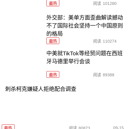
最热
阅读
101280
外交部：美单方面歪曲解读撼动
不了国际社会坚持一个中国原则
的格局
最热
阅读
110274
中美就TikTok等经贸问题在西班
牙马德里举行会谈
最热
阅读
89388
刺杀柯克嫌疑人拒绝配合调查
09-15
最热
阅读
80873