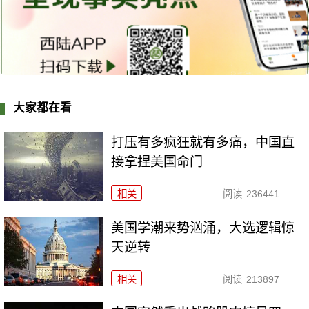
大家都在看
打压有多疯狂就有多痛，中国直
接拿捏美国命门
相关
阅读
236441
美国学潮来势汹涌，大选逻辑惊
天逆转
相关
阅读
213897