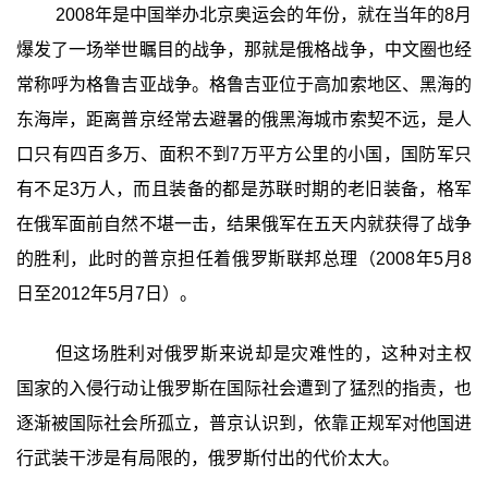
2008年是中国举办北京奥运会的年份，就在当年的8月
爆发了一场举世瞩目的战争，那就是俄格战争，中文圈也经
常称呼为格鲁吉亚战争。格鲁吉亚位于高加索地区、黑海的
东海岸，距离普京经常去避暑的俄黑海城市索契不远，是人
口只有四百多万、面积不到7万平方公里的小国，国防军只
有不足3万人，而且装备的都是苏联时期的老旧装备，格军
在俄军面前自然不堪一击，结果俄军在五天内就获得了战争
的胜利，此时的普京担任着俄罗斯联邦总理（2008年5月8
日至2012年5月7日）。
但这场胜利对俄罗斯来说却是灾难性的，这种对主权
国家的入侵行动让俄罗斯在国际社会遭到了猛烈的指责，也
逐渐被国际社会所孤立，普京认识到，依靠正规军对他国进
行武装干涉是有局限的，俄罗斯付出的代价太大。