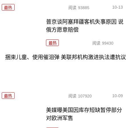
10-13
最热
阅读
93885
普京谈阿塞拜疆客机失事原因 说
俄方愿意赔偿
最热
阅读
99430
捆束儿童、使用催泪弹 美联邦机构激进执法遭抗议
10-09
最热
阅读
107920
美媒曝美国因库存短缺暂停部分
对欧洲军售