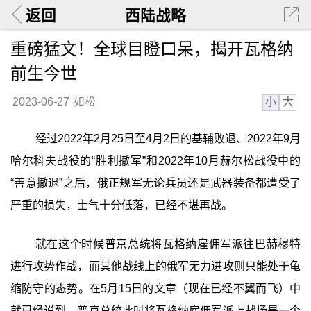
返回
西陆战略
重磅猛文！全球目瞪口呆，揭开瓦格纳
前生今世
小
大
2023-06-27
如松
经过2022年2月25日至4月2日的基辅败退、2022年9月
哈尔科夫战役的“胜利撤军”和2022年10月赫尔松战役中的
“善意撤退”之后，俄正规军无论兵员还是武器装备都遭受了
严重的损失，士气十分低落，已经不堪再战。
就在这个时候普京总统将瓦格纳雇佣军派往巴赫穆特
进行攻势作战，而其他战线上的俄军无力进攻则只能处于龟
缩防守的态势。在5月15日的文章（现在已经不翼而飞）中
就已经说到，普京总统此时将瓦格纳雇佣军派上战场是一个