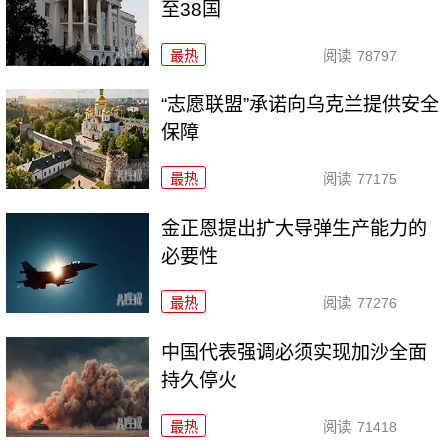
至38国
最热
阅读
78797
“志愿联盟”承诺向乌克兰提供安全
保障
最热
阅读
77175
金正恩提出扩大导弹生产能力的
必要性
最热
阅读
77276
中国代表强调必须实现加沙全面
持久停火
最热
阅读
71418