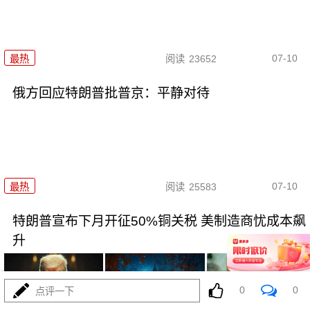
07-10
最热
阅读
23652
俄方回应特朗普批普京：平静对待
07-10
最热
阅读
25583
特朗普宣布下月开征50%铜关税 美制造商忧成本飙
升
0
0
点评一下