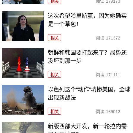
相关
阅读
179173
这次希望哈里斯赢，因为她确实
是一个草包！
相关
阅读
171372
朝鲜和韩国要打起来了？局势还
没坏到那一步
相关
阅读
171111
以色列这个“动作”坑惨美国，全球
出现新战法
相关
阅读
169012
新版西部大开发，新一轮拉内需