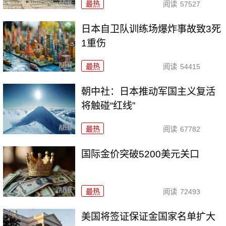
最热
阅读
57527
日本自卫队训练场爆炸事故致3死
1重伤
最热
阅读
54415
朝中社：日本推动军国主义复活
将触碰“红线”
最热
阅读
67782
国际金价突破5200美元关口
最热
阅读
72493
美国将签证保证金国家名单扩大