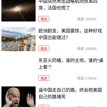
中国突然秀出战略肌肉惊呆四
常，法国也慌了
相关
阅读
202937
欧洲剧变，美国震惊，这种好戏
中国岂能错过？
相关
阅读
180805
东亚火药桶，谁的主场，谁的“桌
上餐”？
相关
阅读
179241
逼中国走自己的路，终会把美国
自己的路堵死