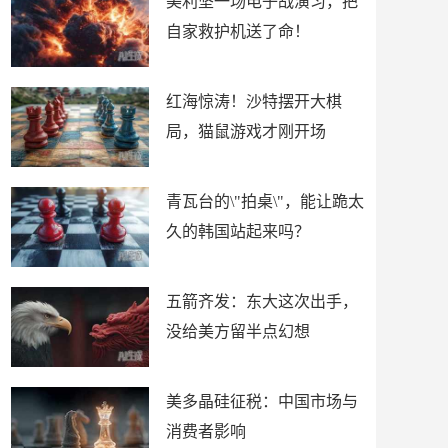
美利坚一场电子战演习，把
自家救护机送了命！
红海惊涛！沙特摆开大棋
局，猫鼠游戏才刚开场
青瓦台的\"拍桌\"，能让跪太
久的韩国站起来吗？
五箭齐发：东大这次出手，
没给美方留半点幻想
美多晶硅征税：中国市场与
消费者影响