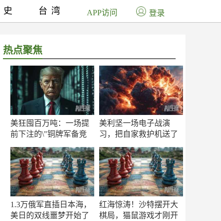
历史
台湾
APP访问
登录
热点聚焦
美狂囤百万吨：一场提
美利坚一场电子战演
前下注的\"铜牌军备竞
习，把自家救护机送了
赛\"
命！
1.3万俄军直插日本海，
红海惊涛！沙特摆开大
美日的双线噩梦开始了
棋局，猫鼠游戏才刚开