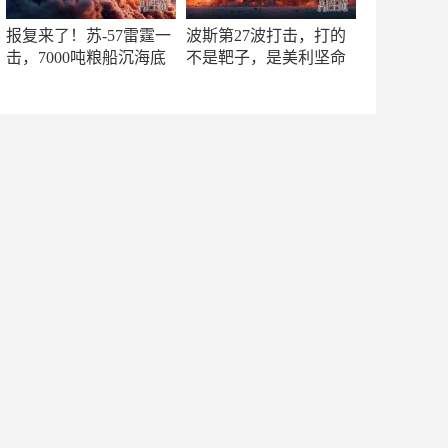
报复来了！苏-57雷霆一
波斯第27波打击，打的
击，7000吨粮船沉海底
不是靶子，是美利坚命
门