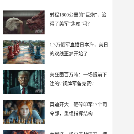
场
射程1800公里的“巨炮”，治
得了美军“焦虑”吗？
1.3万俄军直插日本海，美日
的双线噩梦开始了
美狂囤百万吨：一场提前下
注的\"铜牌军备竞赛\"
莫迪开大！砸碎印军17个司
令部，重组指挥结构