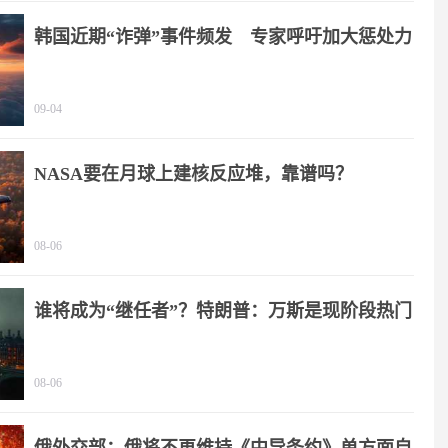
韩国近期“诈弹”事件频发 专家呼吁加大惩处力
度
09-04
NASA要在月球上建核反应堆，靠谱吗？
08-06
谁将成为“继任者”？特朗普：万斯是现阶段热门
人选
08-06