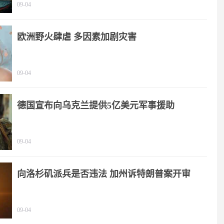
09-04
欧洲野火肆虐 多因素加剧灾害
09-04
德国宣布向乌克兰提供5亿美元军事援助
09-04
向洛杉矶派兵是否违法 加州诉特朗普案开审
09-04