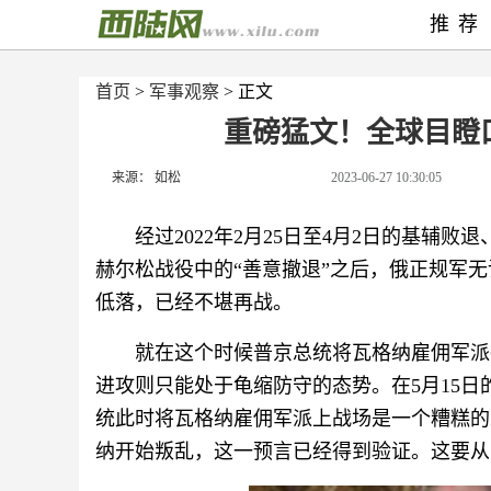
推荐
首页
>
军事观察
> 正文
重磅猛文！全球目瞪
来源： 如松
2023-06-27 10:30:05
经过2022年2月25日至4月2日的基辅败退
赫尔松战役中的“善意撤退”之后，俄正规军
低落，已经不堪再战。
就在这个时候普京总统将瓦格纳雇佣军派
进攻则只能处于龟缩防守的态势。在5月15
统此时将瓦格纳雇佣军派上战场是一个糟糕的
纳开始叛乱，这一预言已经得到验证。这要从