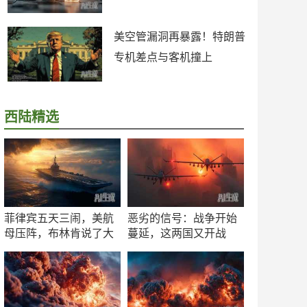
美空管漏洞再暴露！特朗普
专机差点与客机撞上
西陆精选
菲律宾五天三闹，美航
恶劣的信号：战争开始
母压阵，布林肯说了大
蔓延，这两国又开战
实话
了！