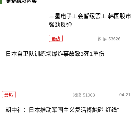
更多精彩内容
三星电子工会暂缓罢工 韩国股市
强劲反弹
最热
阅读
53626
日本自卫队训练场爆炸事故致3死1重伤
04-21
最热
阅读
51903
朝中社：日本推动军国主义复活将触碰“红线”