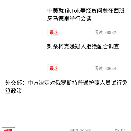
中美就TikTok等经贸问题在西班
牙马德里举行会谈
最热
阅读
88932
刺杀柯克嫌疑人拒绝配合调查
最热
阅读
80654
外交部：中方决定对俄罗斯持普通护照人员试行免
签政策
09-04
最热
阅读
78265