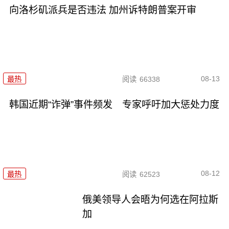
向洛杉矶派兵是否违法 加州诉特朗普案开审
08-13
最热
阅读
66338
韩国近期“诈弹”事件频发 专家呼吁加大惩处力度
08-12
最热
阅读
62523
俄美领导人会晤为何选在阿拉斯
加