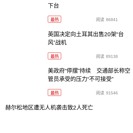
下台
最热
阅读
86841
英国决定向土耳其出售20架“台
风”战机
最热
阅读
89138
美政府“停摆”持续 交通部长称空
管员承受的压力“不可接受”
最热
阅读
91546
赫尔松地区遭无人机袭击致2人死亡