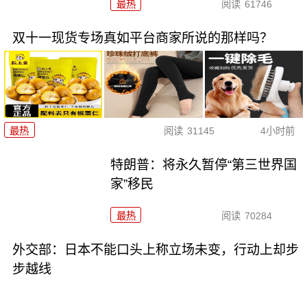
最热
阅读
61746
双十一现货专场真如平台商家所说的那样吗？
最热
阅读
31145
4小时前
特朗普：将永久暂停“第三世界国
家”移民
最热
阅读
70284
外交部：日本不能口头上称立场未变，行动上却步
步越线