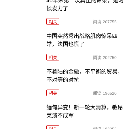
40年来第一次真正的萧条，是时
候发力了
相关
阅读
207755
中国突然秀出战略肌肉惊呆四
常，法国也慌了
相关
阅读
202750
不着陆的金融，不平衡的贸易，
不对等的对抗
相关
阅读
196520
缅甸异变！新一轮大清算，敏昂
莱溃不成军