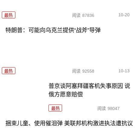
10-20
最热
阅读
87836
特朗普：可能向乌克兰提供“战斧”导弹
10-13
最热
阅读
92558
普京谈阿塞拜疆客机失事原因 说
俄方愿意赔偿
最热
阅读
98047
捆束儿童、使用催泪弹 美联邦机构激进执法遭抗议