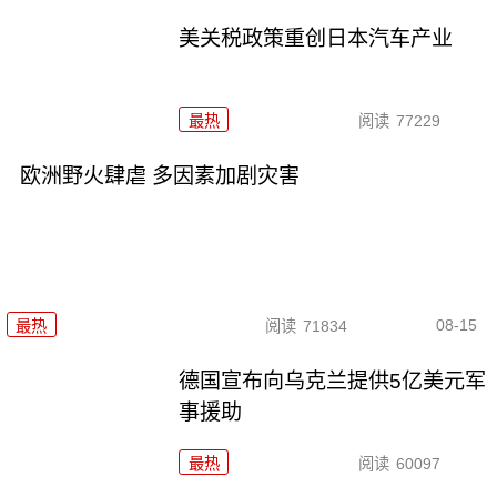
美关税政策重创日本汽车产业
最热
阅读
77229
欧洲野火肆虐 多因素加剧灾害
08-15
最热
阅读
71834
德国宣布向乌克兰提供5亿美元军
事援助
最热
阅读
60097