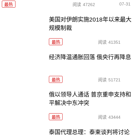
07-31
最热
阅读
47262
美国对伊朗实施2018年以来最大
规模制裁
最热
阅读
41351
经济降温通胀回落 俄央行再降息
最热
阅读
51721
俄以领导人通话 普京重申支持和
平解决中东冲突
最热
阅读
43444
泰国代理总理：泰柬谈判将讨论