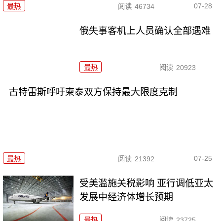
07-28
最热
阅读
46734
俄失事客机上人员确认全部遇难
最热
阅读
20923
古特雷斯呼吁柬泰双方保持最大限度克制
07-25
最热
阅读
21392
受美滥施关税影响 亚行调低亚太
发展中经济体增长预期
最热
阅读
23725