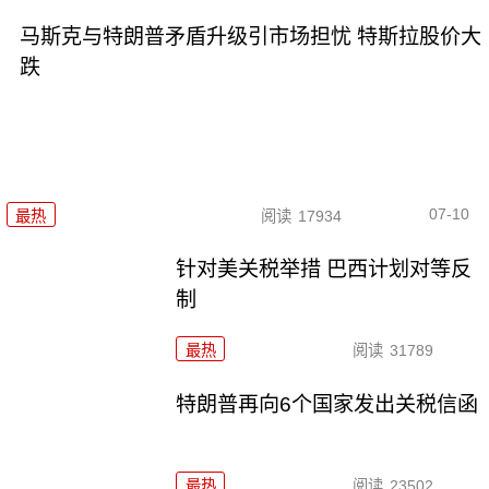
马斯克与特朗普矛盾升级引市场担忧 特斯拉股价大
跌
07-10
最热
阅读
17934
针对美关税举措 巴西计划对等反
制
最热
阅读
31789
特朗普再向6个国家发出关税信函
最热
阅读
23502