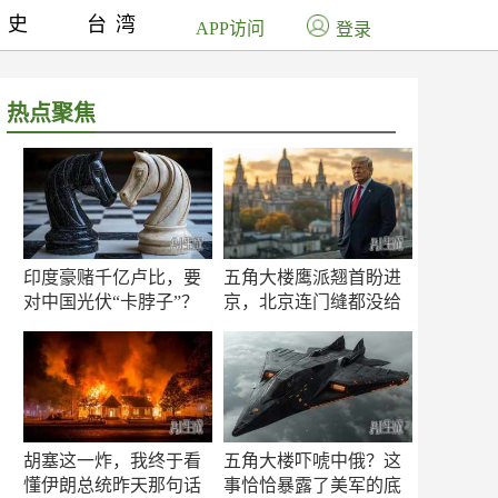
历史
台湾
APP访问
登录
热点聚焦
印度豪赌千亿卢比，要
五角大楼鹰派翘首盼进
对中国光伏“卡脖子”？
京，北京连门缝都没给
留
胡塞这一炸，我终于看
五角大楼吓唬中俄？这
懂伊朗总统昨天那句话
事恰恰暴露了美军的底