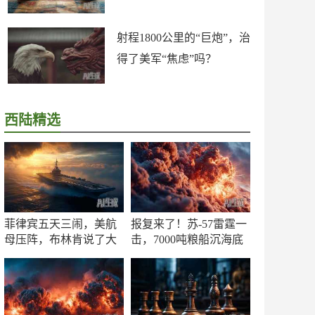
射程1800公里的“巨炮”，治
得了美军“焦虑”吗？
西陆精选
菲律宾五天三闹，美航
报复来了！苏-57雷霆一
母压阵，布林肯说了大
击，7000吨粮船沉海底
实话