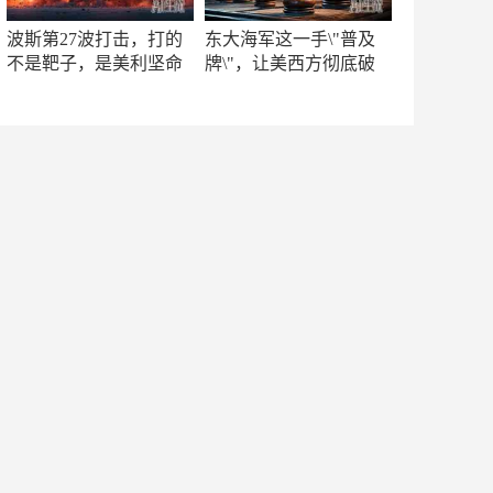
波斯第27波打击，打的
东大海军这一手\"普及
不是靶子，是美利坚命
牌\"，让美西方彻底破
门
防！