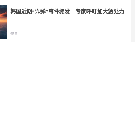
韩国近期“诈弹”事件频发 专家呼吁加大惩处力
度
09-04
NASA要在月球上建核反应堆，靠谱吗？
08-06
谁将成为“继任者”？特朗普：万斯是现阶段热门
人选
08-06