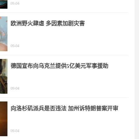
09-04
欧洲野火肆虐 多因素加剧灾害
09-04
德国宣布向乌克兰提供5亿美元军事援助
09-04
向洛杉矶派兵是否违法 加州诉特朗普案开审
09-04