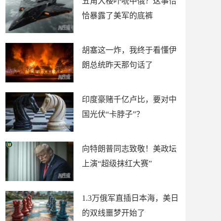
五角大楼吓唬中俄？这事恰
恰暴露了美军的底裤
胡塞这一炸，我终于看懂伊
朗总统昨天那句话了
印度豪赌千亿卢比，要对中
国光伏“卡脖子”？
向特朗普同志致敬！美政坛
上演“超级抹红大赛”
1.3万俄军直插日本海，美日
的双线噩梦开始了