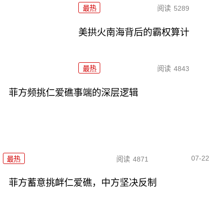
最热
阅读
5289
美拱火南海背后的霸权算计
最热
阅读
4843
菲方频挑仁爱礁事端的深层逻辑
07-22
最热
阅读
4871
菲方蓄意挑衅仁爱礁，中方坚决反制