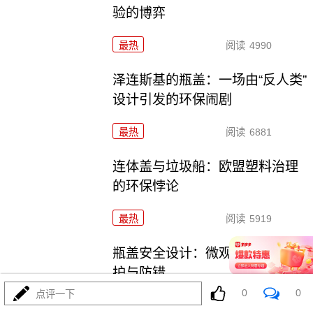
验的博弈
最热
阅读
4990
泽连斯基的瓶盖：一场由“反人类”
设计引发的环保闹剧
最热
阅读
6881
连体盖与垃圾船：欧盟塑料治理
的环保悖论
最热
阅读
5919
瓶盖安全设计：微观细节中的守
护与防错
0
0
点评一下
最热
阅读
4575