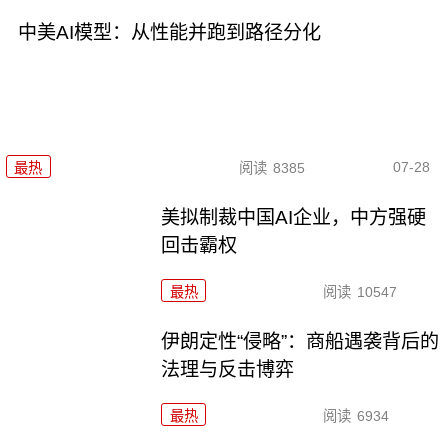
中美AI模型：从性能并跑到路径分化
07-28
最热
阅读
8385
美拟制裁中国AI企业，中方强硬
回击霸权
最热
阅读
10547
伊朗定性“侵略”：商船遇袭背后的
法理与反击博弈
最热
阅读
6934