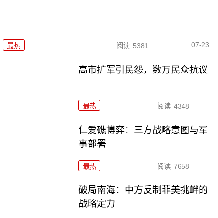
07-23
最热
阅读
5381
高市扩军引民怨，数万民众抗议
最热
阅读
4348
仁爱礁博弈：三方战略意图与军
事部署
最热
阅读
7658
破局南海：中方反制菲美挑衅的
战略定力