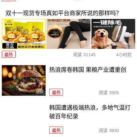
双十一现货专场真如平台商家所说的那样吗？
最热
阅读
31145
4小时前
热浪席卷韩国 果粮产业遭重创
最热
阅读
3905
韩国遭遇极端热浪，多地气温打
破百年纪录
最热
阅读
3930