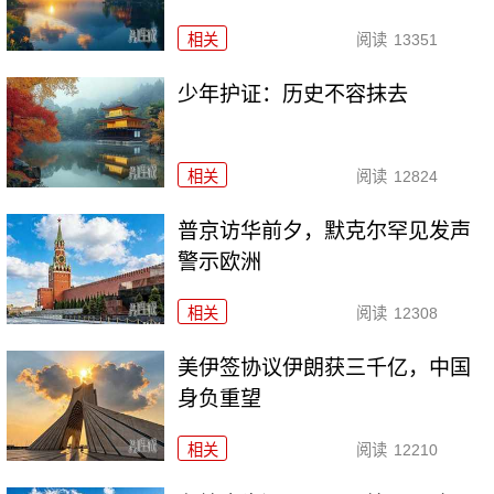
相关
阅读
13351
少年护证：历史不容抹去
相关
阅读
12824
普京访华前夕，默克尔罕见发声
警示欧洲
相关
阅读
12308
美伊签协议伊朗获三千亿，中国
身负重望
相关
阅读
12210