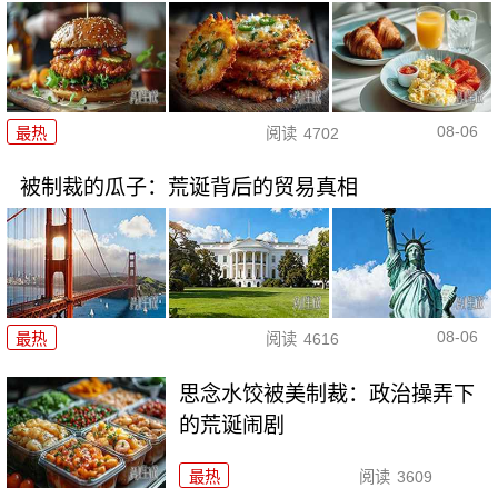
08-06
最热
阅读
4702
被制裁的瓜子：荒诞背后的贸易真相
08-06
最热
阅读
4616
思念水饺被美制裁：政治操弄下
的荒诞闹剧
最热
阅读
3609