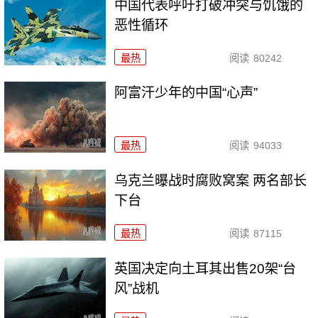
中国代表呼吁打破冲突与饥饿的
恶性循环
最热
阅读
80242
阿富汗少年的中国“心声”
最热
阅读
94033
乌克兰曝战时腐败窝案 两名部长
下台
最热
阅读
87115
英国决定向土耳其出售20架“台
风”战机