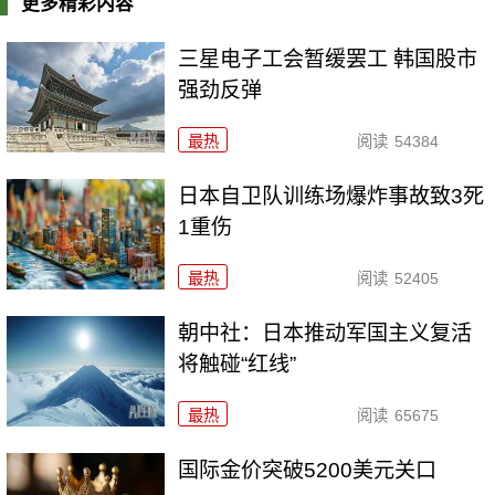
更多精彩内容
三星电子工会暂缓罢工 韩国股市
强劲反弹
最热
阅读
54384
日本自卫队训练场爆炸事故致3死
1重伤
最热
阅读
52405
朝中社：日本推动军国主义复活
将触碰“红线”
最热
阅读
65675
国际金价突破5200美元关口