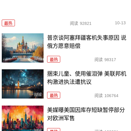
10-13
最热
阅读
92821
普京谈阿塞拜疆客机失事原因 说
俄方愿意赔偿
最热
阅读
98317
捆束儿童、使用催泪弹 美联邦机
构激进执法遭抗议
最热
阅读
106764
美媒曝美国因库存短缺暂停部分
对欧洲军售