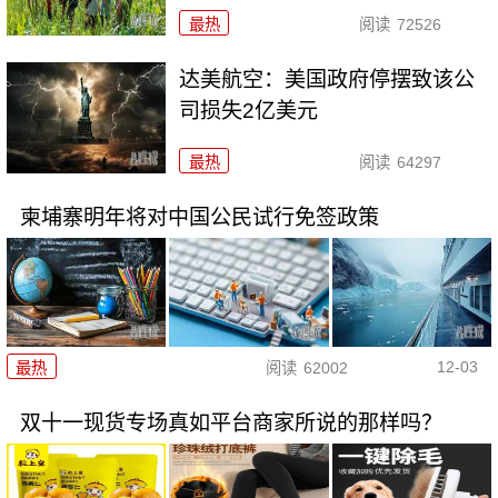
最热
阅读
72526
达美航空：美国政府停摆致该公
司损失2亿美元
最热
阅读
64297
柬埔寨明年将对中国公民试行免签政策
12-03
最热
阅读
62002
双十一现货专场真如平台商家所说的那样吗？