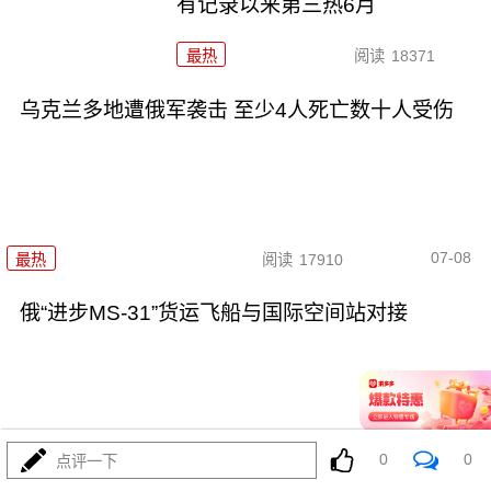
有记录以来第三热6月
最热
阅读
18371
乌克兰多地遭俄军袭击 至少4人死亡数十人受伤
07-08
最热
阅读
17910
俄“进步MS-31”货运飞船与国际空间站对接
0
0
07-07
点评一下
最热
阅读
16697