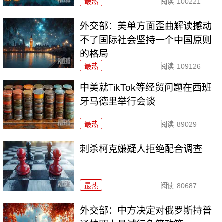
最热
阅读
100221
外交部：美单方面歪曲解读撼动
不了国际社会坚持一个中国原则
的格局
最热
阅读
109126
中美就TikTok等经贸问题在西班
牙马德里举行会谈
最热
阅读
89029
刺杀柯克嫌疑人拒绝配合调查
最热
阅读
80687
外交部：中方决定对俄罗斯持普