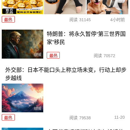
最热
阅读
31145
4小时前
特朗普：将永久暂停“第三世界国
家”移民
最热
阅读
70572
外交部：日本不能口头上称立场未变，行动上却步
步越线
11-20
最热
阅读
79538