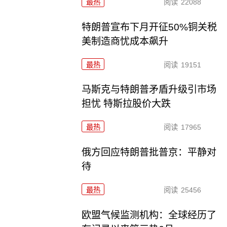
最热
阅读
22088
特朗普宣布下月开征50%铜关税
美制造商忧成本飙升
最热
阅读
19151
马斯克与特朗普矛盾升级引市场
担忧 特斯拉股价大跌
最热
阅读
17965
俄方回应特朗普批普京：平静对
待
最热
阅读
25456
欧盟气候监测机构：全球经历了