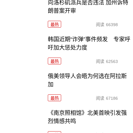
向洛杉矶派兵是否违法 加州诉特
朗普案开审
最热
阅读
66398
韩国近期“诈弹”事件频发 专家呼
吁加大惩处力度
最热
阅读
62563
俄美领导人会晤为何选在阿拉斯
加
最热
阅读
67186
《南京照相馆》北美首映引发强
烈情感共鸣