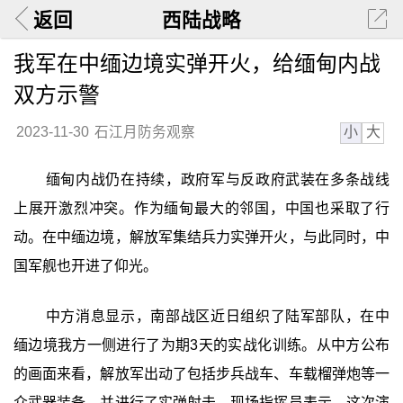
返回
西陆战略
我军在中缅边境实弹开火，给缅甸内战
双方示警
小
大
2023-11-30
石江月防务观察
缅甸内战仍在持续，政府军与反政府武装在多条战线
上展开激烈冲突。作为缅甸最大的邻国，中国也采取了行
动。在中缅边境，解放军集结兵力实弹开火，与此同时，中
国军舰也开进了仰光。
中方消息显示，南部战区近日组织了陆军部队，在中
缅边境我方一侧进行了为期3天的实战化训练。从中方公布
的画面来看，解放军出动了包括步兵战车、车载榴弹炮等一
众武器装备，并进行了实弹射击。现场指挥员表示，这次演