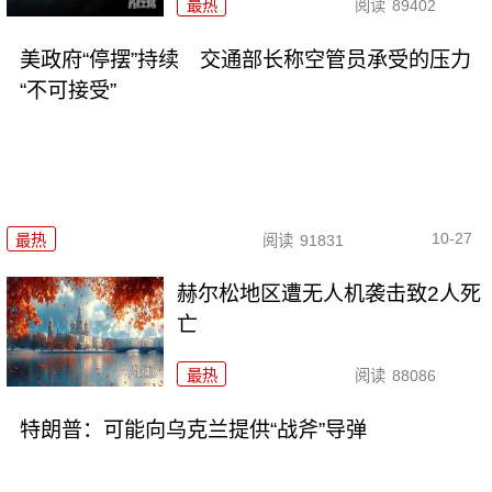
最热
阅读
89402
美政府“停摆”持续 交通部长称空管员承受的压力
“不可接受”
10-27
最热
阅读
91831
赫尔松地区遭无人机袭击致2人死
亡
最热
阅读
88086
特朗普：可能向乌克兰提供“战斧”导弹