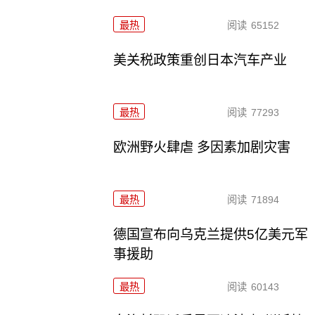
最热
阅读
65152
美关税政策重创日本汽车产业
最热
阅读
77293
欧洲野火肆虐 多因素加剧灾害
最热
阅读
71894
德国宣布向乌克兰提供5亿美元军
事援助
最热
阅读
60143