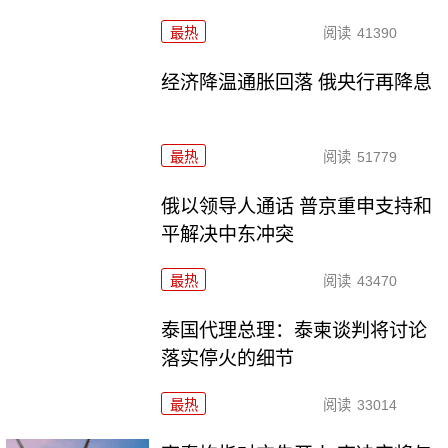
最热
阅读
41390
经济降温通胀回落 俄央行再降息
最热
阅读
51779
俄以领导人通话 普京重申支持和
平解决中东冲突
最热
阅读
43470
泰国代理总理：泰柬谈判将讨论
落实停火的细节
最热
阅读
33014