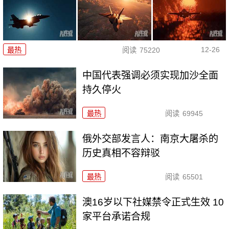
12-26
最热
阅读
75220
中国代表强调必须实现加沙全面
持久停火
最热
阅读
69945
俄外交部发言人：南京大屠杀的
历史真相不容辩驳
最热
阅读
65501
澳16岁以下社媒禁令正式生效 10
家平台承诺合规