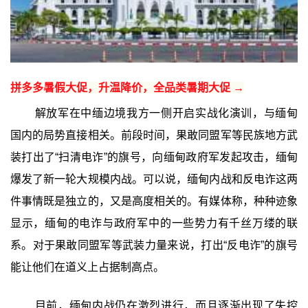
拼多多暑假大促，升温降价，全品类暑期大促 →
解放军在中缅边境我方一侧开启实战化演训，与缅甸
国内的局势直接相关。前段时间，果敢同盟军等民族地方武
装打出了“扫清电诈”的旗号，向缅甸政府军发起攻击，缅甸
爆发了新一轮大规模内战。可以说，缅甸内战和反电诈这两
件事情既是独立的，又是高度相关的。有媒体称，种种迹象
显示，缅甸的电诈与政府军中的一些势力有千丝万缕的联
系。对于果敢同盟军等武装力量来说，打出“反电诈”的旗号
能让他们在道义上占据制高点。
目前，缅甸内战仍在激烈进行，而且逐渐出现了失控