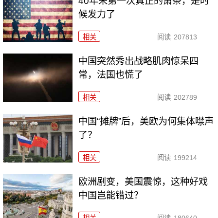
40年来第一次真正的萧条，是时
候发力了
相关
阅读
207813
中国突然秀出战略肌肉惊呆四
常，法国也慌了
相关
阅读
202789
中国“摊牌”后，美欧为何集体噤声
了？
相关
阅读
199214
欧洲剧变，美国震惊，这种好戏
中国岂能错过？