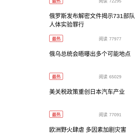
最热
阅读
72295
俄罗斯发布解密文件揭示731部队
人体实验罪行
最热
阅读
77977
俄乌总统会晤曝出多个可能地点
最热
阅读
65029
美关税政策重创日本汽车产业
最热
阅读
77091
欧洲野火肆虐 多因素加剧灾害