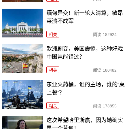
缅甸异变！新一轮大清算，敏昂
莱溃不成军
相关
阅读
182924
欧洲剧变，美国震惊，这种好戏
中国岂能错过？
相关
阅读
180482
东亚火药桶，谁的主场，谁的“桌
上餐”？
相关
阅读
178855
这次希望哈里斯赢，因为她确实
是一个草包！