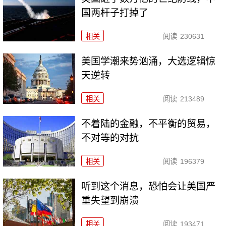
国两杆子打掉了
相关
阅读
230631
美国学潮来势汹涌，大选逻辑惊
天逆转
相关
阅读
213489
不着陆的金融，不平衡的贸易，
不对等的对抗
相关
阅读
196379
听到这个消息，恐怕会让美国严
重失望到崩溃
相关
阅读
193471