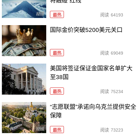
将触碰“红线”
最热
阅读
64193
国际金价突破5200美元关口
最热
阅读
69049
美国将签证保证金国家名单扩大
至38国
最热
阅读
75234
“志愿联盟”承诺向乌克兰提供安全
保障
最热
阅读
73223