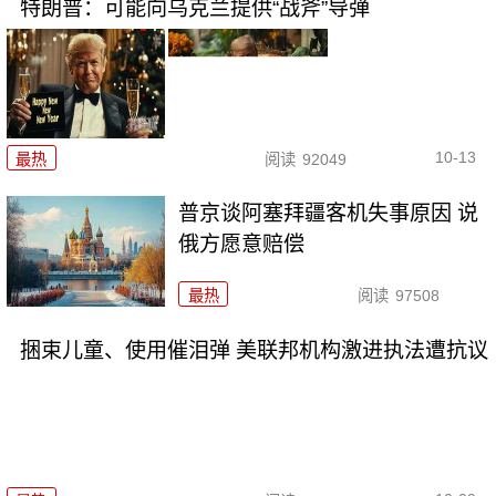
特朗普：可能向乌克兰提供“战斧”导弹
10-13
最热
阅读
92049
普京谈阿塞拜疆客机失事原因 说
俄方愿意赔偿
最热
阅读
97508
捆束儿童、使用催泪弹 美联邦机构激进执法遭抗议