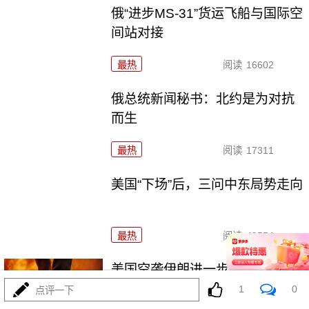
俄“进步MS-31”货运飞船与国际空
间站对接
最热
阅读
16602
俄总统新闻秘书：北约是为对抗
而生
最热
阅读
17311
美国“下场”后，三问中东局势走向
最热
阅读
49554
美国空袭伊朗进一步影响国际空
运
1
0
点评一下