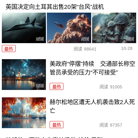
英国决定向土耳其出售20架“台风”战机
10-28
最热
阅读
88641
美政府“停摆”持续 交通部长称空
管员承受的压力“不可接受”
最热
阅读
91005
赫尔松地区遭无人机袭击致2人死
亡
最热
阅读
87357