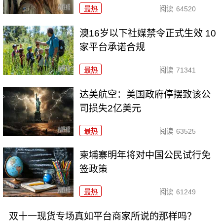
最热
阅读
64520
澳16岁以下社媒禁令正式生效 10
家平台承诺合规
最热
阅读
71341
达美航空：美国政府停摆致该公
司损失2亿美元
最热
阅读
63525
柬埔寨明年将对中国公民试行免
签政策
最热
阅读
61249
双十一现货专场真如平台商家所说的那样吗？