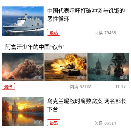
中国代表呼吁打破冲突与饥饿的
恶性循环
最热
阅读
79468
阿富汗少年的中国“心声”
11-17
最热
阅读
93168
乌克兰曝战时腐败窝案 两名部长
下台
最热
阅读
86314