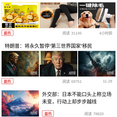
最热
阅读
31145
4小时前
特朗普：将永久暂停“第三世界国家”移民
11-28
最热
阅读
69751
外交部：日本不能口头上称立场
未变，行动上却步步越线
最热
阅读
78820