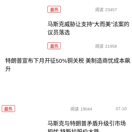
最热
阅读
23457
马斯克威胁让支持“大而美”法案的
议员落选
最热
阅读
21958
特朗普宣布下月开征50%铜关税 美制造商忧成本飙
升
07-10
最热
阅读
19044
马斯克与特朗普矛盾升级引市场
担忧 特斯拉股价大跌