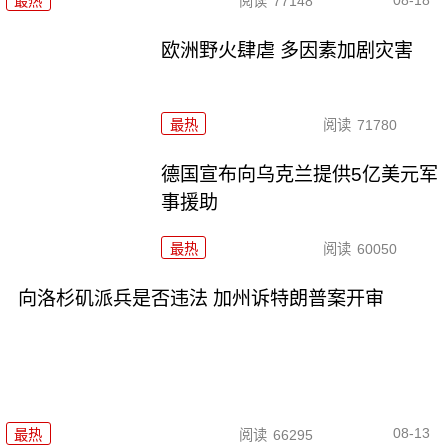
最热
阅读
77148
欧洲野火肆虐 多因素加剧灾害
最热
阅读
71780
德国宣布向乌克兰提供5亿美元军
事援助
最热
阅读
60050
向洛杉矶派兵是否违法 加州诉特朗普案开审
08-13
最热
阅读
66295