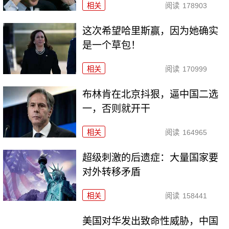
相关
阅读
178903
这次希望哈里斯赢，因为她确实
是一个草包！
相关
阅读
170999
布林肯在北京抖狠，逼中国二选
一，否则就开干
相关
阅读
164965
超级刺激的后遗症：大量国家要
对外转移矛盾
相关
阅读
158441
美国对华发出致命性威胁，中国