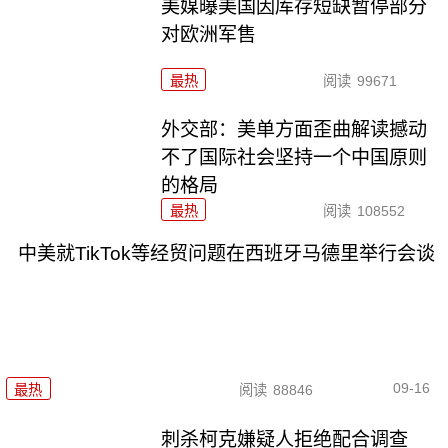
美媒曝美国因库存短缺暂停部分
对欧洲军售
最热
阅读
99671
外交部：美单方面歪曲解读撼动
不了国际社会坚持一个中国原则
的格局
最热
阅读
108552
中美就TikTok等经贸问题在西班牙马德里举行会谈
09-16
最热
阅读
88846
刺杀柯克嫌疑人拒绝配合调查