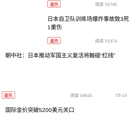
最热
阅读
52745
日本自卫队训练场爆炸事故致3死
1重伤
最热
阅读
51374
朝中社：日本推动军国主义复活将触碰“红线”
03-13
最热
阅读
64615
国际金价突破5200美元关口