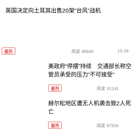
英国决定向土耳其出售20架“台风”战机
10-28
最热
阅读
88849
美政府“停摆”持续 交通部长称空
管员承受的压力“不可接受”
最热
阅读
91241
赫尔松地区遭无人机袭击致2人死
亡
最热
阅读
87556