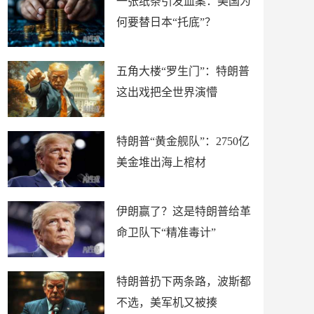
一张纸条引发血案：美国为
何要替日本“托底”？
五角大楼“罗生门”：特朗普
这出戏把全世界演懵
特朗普“黄金舰队”：2750亿
美金堆出海上棺材
伊朗赢了？这是特朗普给革
命卫队下“精准毒计”
特朗普扔下两条路，波斯都
不选，美军机又被揍