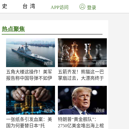
历史
台湾
APP访问
登录
热点聚焦
五角大楼这操作！美军
五箭齐发！熊猫这一巴
报告称中国导弹不如伊
掌扇过去，大漂亮终于
朗？
知疼
一张纸条引发血案：美
特朗普“黄金舰队”：
国为何要替日本“托
2750亿美金堆出海上棺