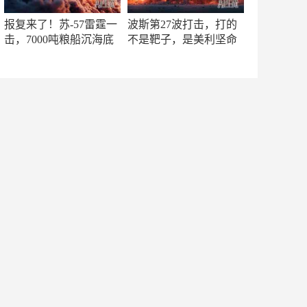
报复来了！苏-57雷霆一
波斯第27波打击，打的
击，7000吨粮船沉海底
不是靶子，是美利坚命
门