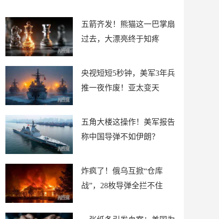
底”？
材
五箭齐发！熊猫这一巴掌扇
过去，大漂亮终于知疼
央视短短5秒钟，美军3年兵
推一夜作废！亚太变天
五角大楼这操作！美军报告
称中国导弹不如伊朗？
炸疯了！俄乌互掀“仓库
战”，28枚导弹全拦不住