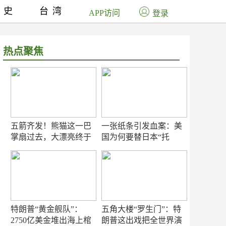
历史
台湾
APP访问
登录
热点聚焦
五箭齐发！熊猫这一巴
一张纸条引发血案：美
掌扇过去，大漂亮终于
国为何要替日本“托
知疼
底”？
特朗普“黄金舰队”：
五角大楼“罗生门”：特
2750亿美金堆出海上棺
朗普这出戏把全世界演