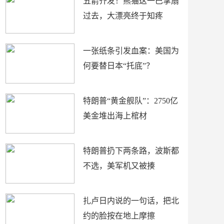
五箭齐发！熊猫这一巴掌扇
过去，大漂亮终于知疼
一张纸条引发血案：美国为
何要替日本“托底”？
特朗普“黄金舰队”：2750亿
美金堆出海上棺材
特朗普扔下两条路，波斯都
不选，美军机又被揍
扎卢日内说的一句话，把北
约的脸按在地上摩擦