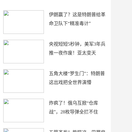
材
懵
伊朗赢了？这是特朗普给革
命卫队下“精准毒计”
央视短短5秒钟，美军3年兵
推一夜作废！亚太变天
五角大楼“罗生门”：特朗普
这出戏把全世界演懵
炸疯了！俄乌互掀“仓库
战”，28枚导弹全拦不住