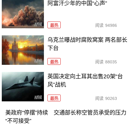
阿富汗少年的中国“心声”
最热
阅读
94986
乌克兰曝战时腐败窝案 两名部长
下台
最热
阅读
88035
英国决定向土耳其出售20架“台
风”战机
最热
阅读
90263
美政府“停摆”持续 交通部长称空管员承受的压力
“不可接受”