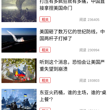
打压有多疯狂就有多痛，中国直
接拿捏美国命门
相关
阅读
236405
美国砸了数万亿的世纪防线，中
国两杆子打掉了
相关
阅读
230994
听到这个消息，恐怕会让美国严
重失望到崩溃
相关
阅读
193803
东亚火药桶，谁的主场，谁的“桌
上餐”？