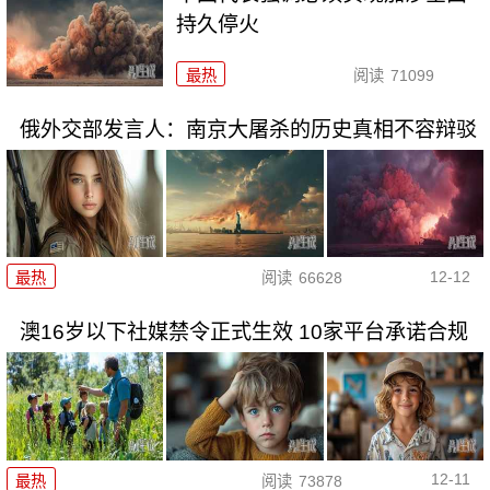
持久停火
最热
阅读
71099
俄外交部发言人：南京大屠杀的历史真相不容辩驳
12-12
最热
阅读
66628
澳16岁以下社媒禁令正式生效 10家平台承诺合规
12-11
最热
阅读
73878