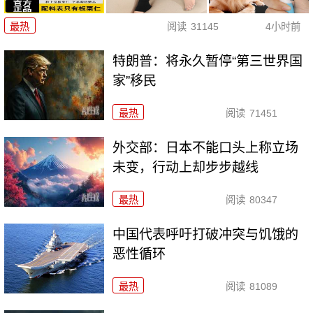
最热
阅读
31145
4小时前
特朗普：将永久暂停“第三世界国
家”移民
最热
阅读
71451
外交部：日本不能口头上称立场
未变，行动上却步步越线
最热
阅读
80347
中国代表呼吁打破冲突与饥饿的
恶性循环
最热
阅读
81089