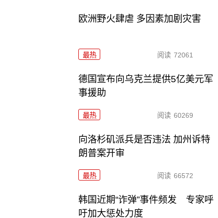
欧洲野火肆虐 多因素加剧灾害
最热
阅读
72061
德国宣布向乌克兰提供5亿美元军
事援助
最热
阅读
60269
向洛杉矶派兵是否违法 加州诉特
朗普案开审
最热
阅读
66572
韩国近期“诈弹”事件频发 专家呼
吁加大惩处力度