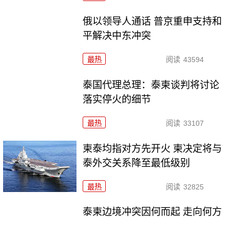
俄以领导人通话 普京重申支持和
平解决中东冲突
最热
阅读
43594
泰国代理总理：泰柬谈判将讨论
落实停火的细节
最热
阅读
33107
柬泰均指对方先开火 柬决定将与
泰外交关系降至最低级别
最热
阅读
32825
泰柬边境冲突因何而起 走向何方