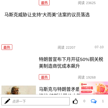
最热
阅读
23625
马斯克威胁让支持“大而美”法案的议员落选
07-10
最热
阅读
22207
特朗普宣布下月开征50%铜关税
美制造商忧成本飙升
最热
阅读
19268
马斯克与特朗普矛盾升级引市场
担忧 特斯拉股价大跌
0
1
点评一下
最热
阅读
18064