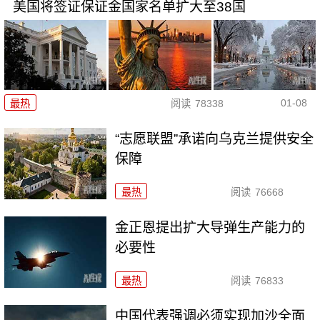
美国将签证保证金国家名单扩大至38国
01-08
最热
阅读
78338
“志愿联盟”承诺向乌克兰提供安全
保障
最热
阅读
76668
金正恩提出扩大导弹生产能力的
必要性
最热
阅读
76833
中国代表强调必须实现加沙全面