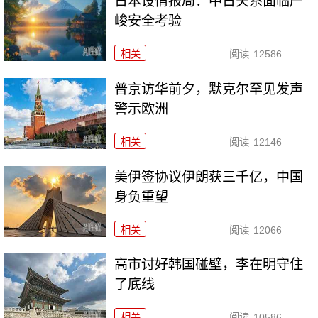
日本设情报局：中日关系面临严
峻安全考验
相关
阅读
12586
普京访华前夕，默克尔罕见发声
警示欧洲
相关
阅读
12146
美伊签协议伊朗获三千亿，中国
身负重望
相关
阅读
12066
高市讨好韩国碰壁，李在明守住
了底线
相关
阅读
10586