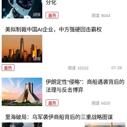
分化
最热
阅读
8044
美拟制裁中国AI企业，中方强硬回击霸权
07-28
最热
阅读
10152
伊朗定性“侵略”：商船遇袭背后的
法理与反击博弈
最热
阅读
6620
里海破局：乌军袭伊商船背后的三重战略图谋