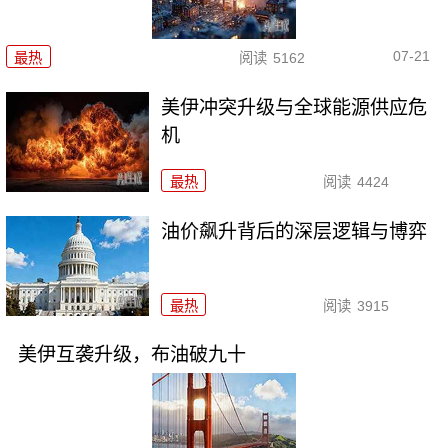
07-21
最热
阅读
5162
美伊冲突升级与全球能源供应危
机
最热
阅读
4424
油价飙升背后的深层逻辑与博弈
最热
阅读
3915
美伊互袭升级，布油破九十