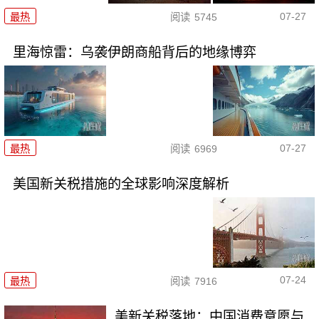
07-27
最热
阅读
5745
里海惊雷：乌袭伊朗商船背后的地缘博弈
07-27
最热
阅读
6969
美国新关税措施的全球影响深度解析
07-24
最热
阅读
7916
美新关税落地：中国消费意愿与