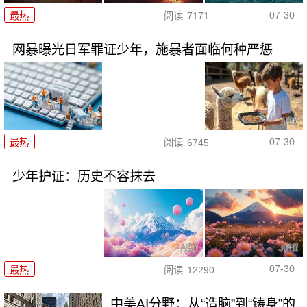
07-30
最热
阅读
7171
网暴曝光日军罪证少年，施暴者面临何种严惩
07-30
最热
阅读
6745
少年护证：历史不容抹去
07-30
最热
阅读
12290
中美AI分野：从“造脑”到“铸身”的