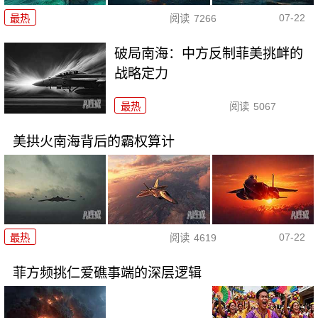
07-22
最热
阅读
7266
破局南海：中方反制菲美挑衅的
战略定力
最热
阅读
5067
美拱火南海背后的霸权算计
07-22
最热
阅读
4619
菲方频挑仁爱礁事端的深层逻辑