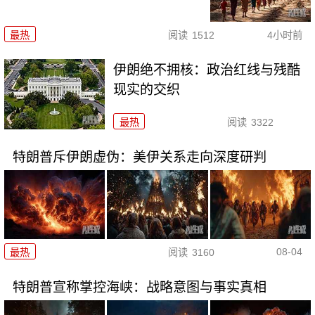
最热
阅读
1512
4小时前
伊朗绝不拥核：政治红线与残酷
现实的交织
最热
阅读
3322
特朗普斥伊朗虚伪：美伊关系走向深度研判
08-04
最热
阅读
3160
特朗普宣称掌控海峡：战略意图与事实真相