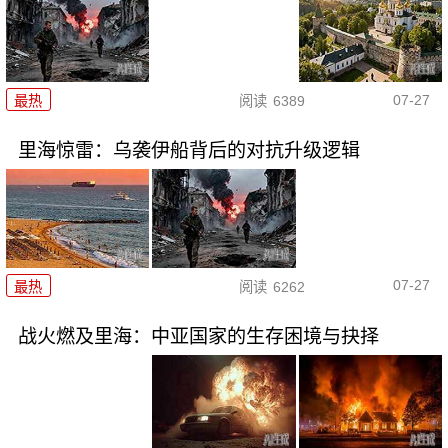
07-27
最热
阅读
6389
里海惊雷：乌袭伊船背后的对抗升级逻辑
07-27
最热
阅读
6262
战火燃及里海：中亚国家的生存困境与抉择