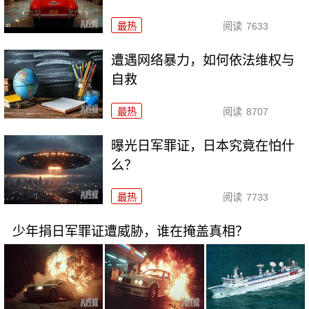
最热
阅读
7633
遭遇网络暴力，如何依法维权与
自救
最热
阅读
8707
曝光日军罪证，日本究竟在怕什
么？
最热
阅读
7733
少年捐日军罪证遭威胁，谁在掩盖真相？