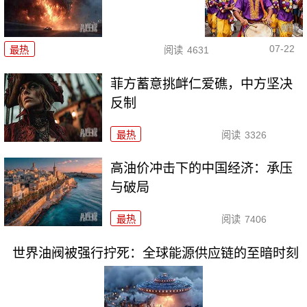
07-22
最热
阅读
4631
菲方蓄意挑衅仁爱礁，中方坚决
反制
最热
阅读
3326
高油价冲击下的中国经济：承压
与破局
最热
阅读
7406
世界油阀被强行拧死：全球能源供应链的至暗时刻