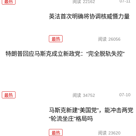
07-11
最热
阅读
22162
英法首次明确将协调核威慑力量
最热
阅读
26056
特朗普回应马斯克成立新政党：“完全脱轨失控”
07-10
最热
阅读
34752
马斯克新建“美国党”，能冲击两党
“轮流坐庄”格局吗
最热
阅读
23620