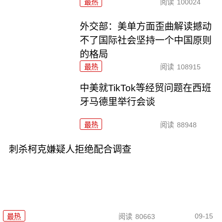
最热
阅读
100024
外交部：美单方面歪曲解读撼动
不了国际社会坚持一个中国原则
的格局
最热
阅读
108915
中美就TikTok等经贸问题在西班
牙马德里举行会谈
最热
阅读
88948
刺杀柯克嫌疑人拒绝配合调查
09-15
最热
阅读
80663