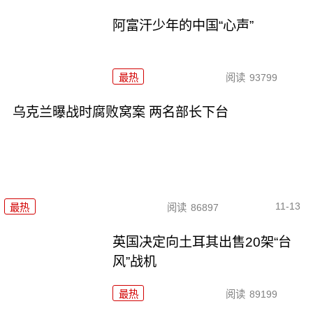
阿富汗少年的中国“心声”
最热
阅读
93799
乌克兰曝战时腐败窝案 两名部长下台
11-13
最热
阅读
86897
英国决定向土耳其出售20架“台
风”战机
最热
阅读
89199