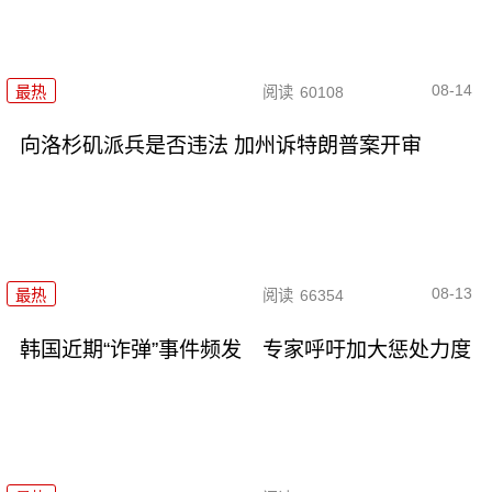
08-14
最热
阅读
60108
向洛杉矶派兵是否违法 加州诉特朗普案开审
08-13
最热
阅读
66354
韩国近期“诈弹”事件频发 专家呼吁加大惩处力度