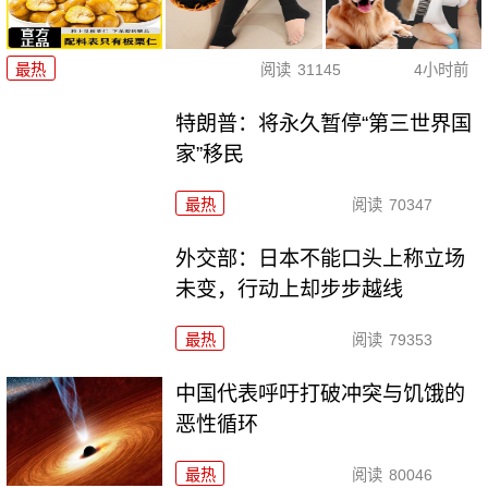
最热
阅读
31145
4小时前
特朗普：将永久暂停“第三世界国
家”移民
最热
阅读
70347
外交部：日本不能口头上称立场
未变，行动上却步步越线
最热
阅读
79353
中国代表呼吁打破冲突与饥饿的
恶性循环
最热
阅读
80046