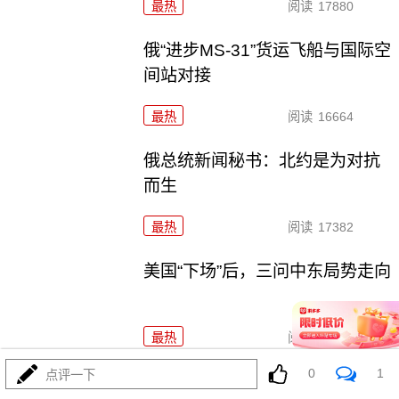
最热
阅读
17880
俄“进步MS-31”货运飞船与国际空
间站对接
最热
阅读
16664
俄总统新闻秘书：北约是为对抗
而生
最热
阅读
17382
美国“下场”后，三问中东局势走向
最热
阅读
49686
0
1
点评一下
美国空袭伊朗进一步影响国际空运