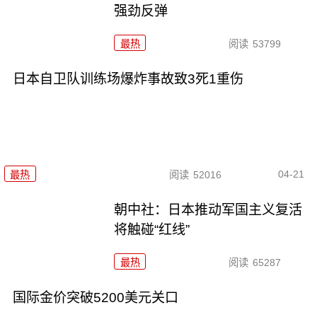
强劲反弹
最热
阅读
53799
日本自卫队训练场爆炸事故致3死1重伤
04-21
最热
阅读
52016
朝中社：日本推动军国主义复活
将触碰“红线”
最热
阅读
65287
国际金价突破5200美元关口