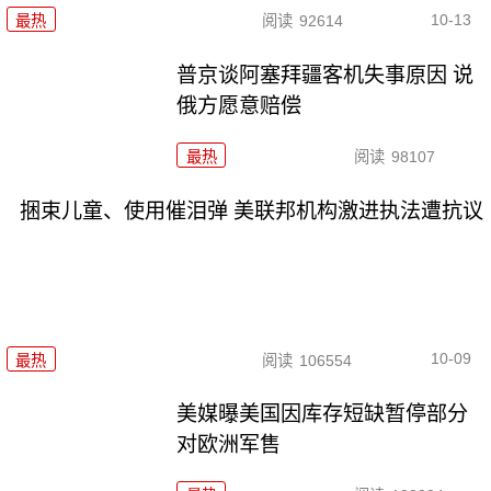
10-13
最热
阅读
92614
普京谈阿塞拜疆客机失事原因 说
俄方愿意赔偿
最热
阅读
98107
捆束儿童、使用催泪弹 美联邦机构激进执法遭抗议
10-09
最热
阅读
106554
美媒曝美国因库存短缺暂停部分
对欧洲军售