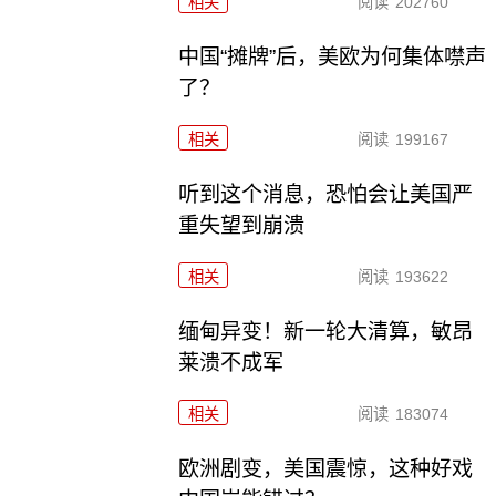
相关
阅读
202760
中国“摊牌”后，美欧为何集体噤声
了？
相关
阅读
199167
听到这个消息，恐怕会让美国严
重失望到崩溃
相关
阅读
193622
缅甸异变！新一轮大清算，敏昂
莱溃不成军
相关
阅读
183074
欧洲剧变，美国震惊，这种好戏