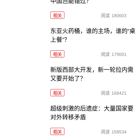
中国岂能错过？
相关
阅读
180603
东亚火药桶，谁的主场，谁的“桌
上餐”？
相关
阅读
179001
新版西部大开发，新一轮拉内需
又要开始了？
相关
阅读
168421
超级刺激的后遗症：大量国家要
对外转移矛盾
相关
阅读
158534