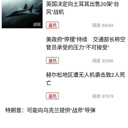
英国决定向土耳其出售20架“台
风”战机
最热
阅读
89184
美政府“停摆”持续 交通部长称空
管员承受的压力“不可接受”
最热
阅读
91596
赫尔松地区遭无人机袭击致2人死
亡
最热
阅读
87878
特朗普：可能向乌克兰提供“战斧”导弹