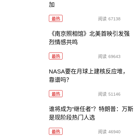
加
最热
阅读
67138
《南京照相馆》北美首映引发强
烈情感共鸣
最热
阅读
69643
NASA要在月球上建核反应堆，
靠谱吗？
最热
阅读
51146
谁将成为“继任者”？特朗普：万斯
是现阶段热门人选
最热
阅读
46940