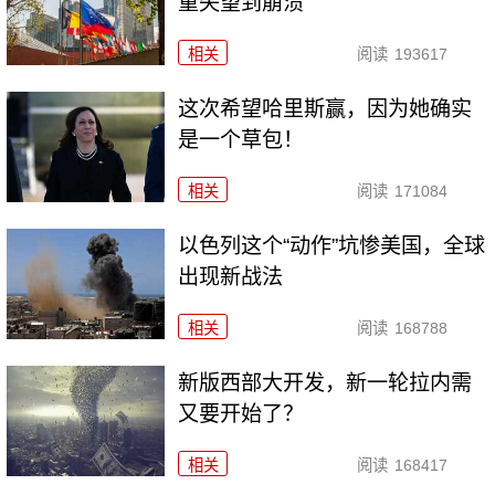
重失望到崩溃
相关
阅读
193617
这次希望哈里斯赢，因为她确实
是一个草包！
相关
阅读
171084
以色列这个“动作”坑惨美国，全球
出现新战法
相关
阅读
168788
新版西部大开发，新一轮拉内需
又要开始了？
相关
阅读
168417