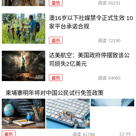
最热
阅读
65231
澳16岁以下社媒禁令正式生效 10
家平台承诺合规
最热
阅读
72190
达美航空：美国政府停摆致该公
司损失2亿美元
最热
阅读
64083
柬埔寨明年将对中国公民试行免签政策
12-03
最热
阅读
61786