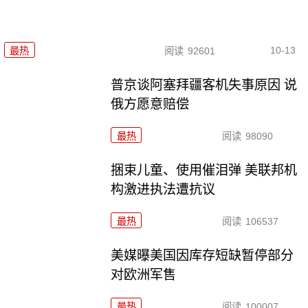
10-13
最热
阅读
92601
普京谈阿塞拜疆客机失事原因 说
俄方愿意赔偿
最热
阅读
98090
捆束儿童、使用催泪弹 美联邦机
构激进执法遭抗议
最热
阅读
106537
美媒曝美国因库存短缺暂停部分
对欧洲军售
最热
阅读
100007