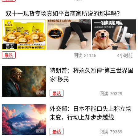
双十一现货专场真如平台商家所说的那样吗？
最热
阅读
31145
4小时前
特朗普：将永久暂停“第三世界国
家”移民
最热
阅读
70329
外交部：日本不能口头上称立场
未变，行动上却步步越线
最热
阅读
79339