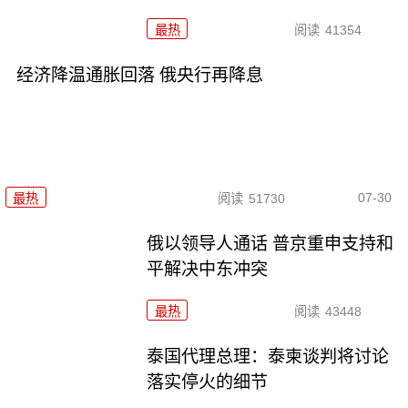
最热
阅读
41354
经济降温通胀回落 俄央行再降息
07-30
最热
阅读
51730
俄以领导人通话 普京重申支持和
平解决中东冲突
最热
阅读
43448
泰国代理总理：泰柬谈判将讨论
落实停火的细节