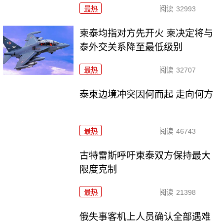
最热
阅读
32993
柬泰均指对方先开火 柬决定将与
泰外交关系降至最低级别
最热
阅读
32707
泰柬边境冲突因何而起 走向何方
最热
阅读
46743
古特雷斯呼吁柬泰双方保持最大
限度克制
最热
阅读
21398
俄失事客机上人员确认全部遇难