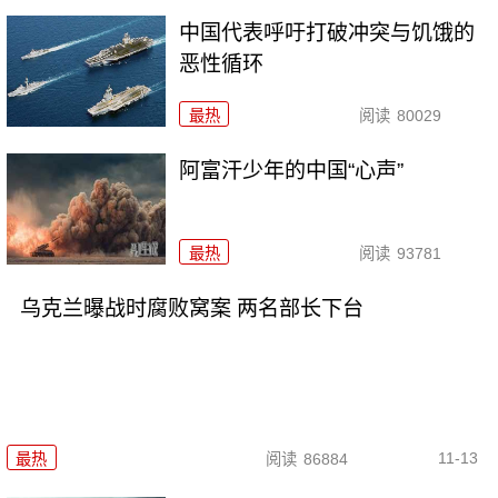
中国代表呼吁打破冲突与饥饿的
恶性循环
最热
阅读
80029
阿富汗少年的中国“心声”
最热
阅读
93781
乌克兰曝战时腐败窝案 两名部长下台
11-13
最热
阅读
86884