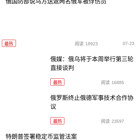
俄国防部说乌方送返两名俄军被俘伤员
07-23
最热
阅读
18923
俄媒：俄乌将于本周举行第三轮
直接谈判
最热
阅读
16885
俄罗斯终止俄德军事技术合作协
议
最热
阅读
23597
特朗普签署稳定币监管法案