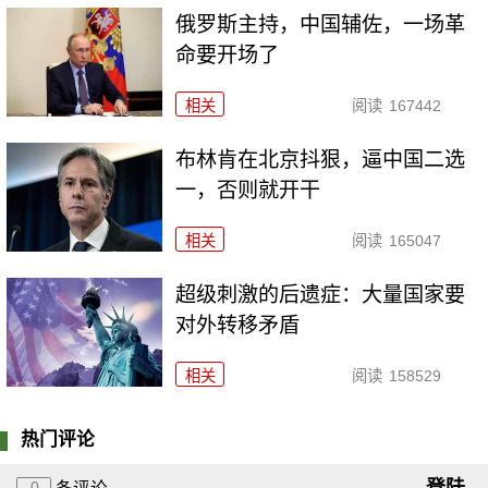
俄罗斯主持，中国辅佐，一场革
命要开场了
相关
阅读
167442
布林肯在北京抖狠，逼中国二选
一，否则就开干
相关
阅读
165047
超级刺激的后遗症：大量国家要
对外转移矛盾
相关
阅读
158529
热门评论
登陆
0