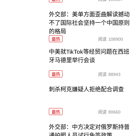
外交部：美单方面歪曲解读撼动
不了国际社会坚持一个中国原则
的格局
最热
阅读
108900
中美就TikTok等经贸问题在西班
牙马德里举行会谈
最热
阅读
88943
刺杀柯克嫌疑人拒绝配合调查
最热
阅读
80660
外交部：中方决定对俄罗斯持普
通护照人员试行免签政策