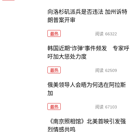
向洛杉矶派兵是否违法 加州诉特
朗普案开审
最热
阅读
66322
韩国近期“诈弹”事件频发 专家呼
吁加大惩处力度
最热
阅读
62509
俄美领导人会晤为何选在阿拉斯
加
最热
阅读
67103
《南京照相馆》北美首映引发强
烈情感共鸣