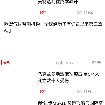
美制造商忧成本飙升
最热
阅读
19100
欧盟气候监测机构：全球经历了有记录以来第三热
6月
07-09
最热
阅读
18314
乌克兰多地遭俄军袭击 至少4人
死亡数十人受伤
最热
阅读
17861
俄“进步MS-31”货运飞船与国际空