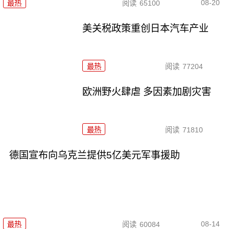
08-20
最热
阅读
65100
美关税政策重创日本汽车产业
最热
阅读
77204
欧洲野火肆虐 多因素加剧灾害
最热
阅读
71810
德国宣布向乌克兰提供5亿美元军事援助
08-14
最热
阅读
60084