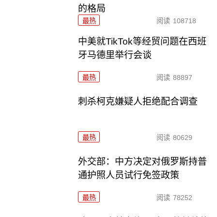
的格局
最热
阅读
108718
中美就TikTok等经贸问题在西班
牙马德里举行会谈
最热
阅读
88897
刺杀柯克嫌疑人拒绝配合调查
最热
阅读
80629
外交部：中方决定对俄罗斯持普
通护照人员试行免签政策
最热
阅读
78252