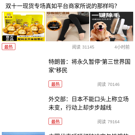
双十一现货专场真如平台商家所说的那样吗？
最热
阅读
31145
4小时前
特朗普：将永久暂停“第三世界国
家”移民
最热
阅读
70146
外交部：日本不能口头上称立场
未变，行动上却步步越线
最热
阅读
79164