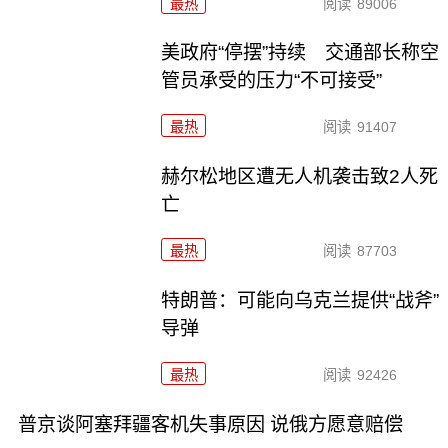
最热
阅读
89006
美政府“停摆”持续 交通部长称空
管员承受的压力“不可接受”
最热
阅读
91407
赫尔松地区遭无人机袭击致2人死
亡
最热
阅读
87703
特朗普：可能向乌克兰提供“战斧”
导弹
最热
阅读
92426
普京谈阿塞拜疆客机失事原因 说俄方愿意赔偿