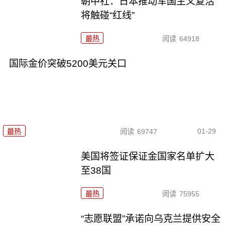
朝中社：日本推动军国主义复活
将触碰“红线”
最热
阅读
64918
国际金价突破5200美元关口
01-29
最热
阅读
69747
美国将签证保证金国家名单扩大
至38国
最热
阅读
75955
“志愿联盟”承诺向乌克兰提供安全