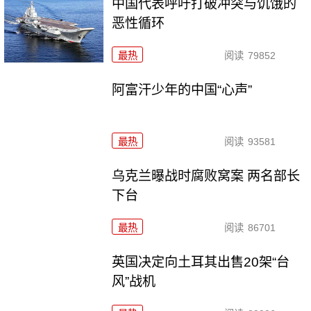
中国代表呼吁打破冲突与饥饿的
恶性循环
最热
阅读
79852
阿富汗少年的中国“心声”
最热
阅读
93581
乌克兰曝战时腐败窝案 两名部长
下台
最热
阅读
86701
英国决定向土耳其出售20架“台
风”战机