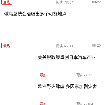
08-22
最热
阅读
78334
俄乌总统会晤曝出多个可能地点
08-20
最热
阅读
65311
美关税政策重创日本汽车产业
最热
阅读
77551
欧洲野火肆虐 多因素加剧灾害
最热
阅读
72104