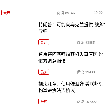
10-20
最热
阅读
89146
特朗普：可能向乌克兰提供“战斧”
导弹
最热
阅读
93885
普京谈阿塞拜疆客机失事原因 说
俄方愿意赔偿
最热
阅读
99430
捆束儿童、使用催泪弹 美联邦机
构激进执法遭抗议
最热
阅读
107920