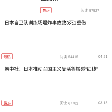
最热
阅读
57527
日本自卫队训练场爆炸事故致3死1重伤
04-21
最热
阅读
54415
朝中社：日本推动军国主义复活将触碰“红线”
03-13
最热
阅读
67782