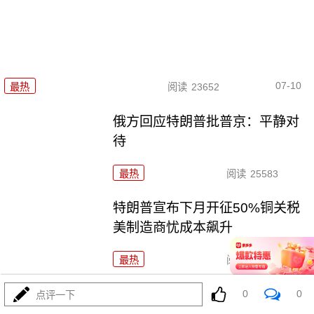
07-10
最热
阅读
23652
俄方回应特朗普批普京：平静对
待
最热
阅读
25583
特朗普宣布下月开征50%铜关税
美制造商忧成本飙升
最热
阅读
19294
欧盟气候监测机构：全球经历了有记录以来第三热
0
0
点评一下