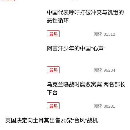
中国代表呼吁打破冲突与饥饿的
恶性循环
最热
阅读
81312
阿富汗少年的中国“心声”
最热
阅读
95234
乌克兰曝战时腐败窝案 两名部长
下台
最热
阅读
88281
英国决定向土耳其出售20架“台风”战机