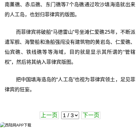
南薰礁、赤瓜礁、东门礁等7个岛礁通过吹沙填海造就出来
的人工岛，也划归菲律宾的版图。
而菲律宾将破船“马德雷山”号坐滩仁爱礁25年，不断派
遣军舰、海警船和渔船强闯没有建筑物的黄岩岛、仁爱礁、
仙宾礁、铁线礁等等海域，目的就是显示其所谓的“管辖
权”，然后将其纳入菲律宾版图。
把中国填海造岛的“人工岛”也视为菲律宾领土，足见菲
律宾的狂妄。
上一页
下一页