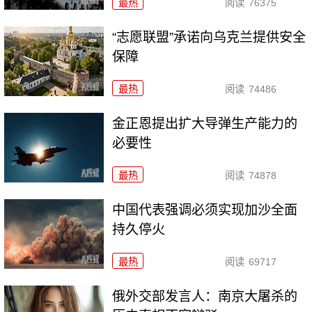
最热
阅读
76375
“志愿联盟”承诺向乌克兰提供安全
保障
最热
阅读
74486
金正恩提出扩大导弹生产能力的
必要性
最热
阅读
74878
中国代表强调必须实现加沙全面
持久停火
最热
阅读
69717
俄外交部发言人：南京大屠杀的