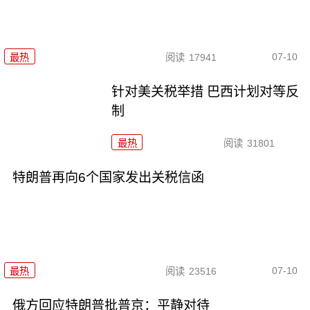
07-10
最热
阅读
17941
针对美关税举措 巴西计划对等反
制
最热
阅读
31801
特朗普再向6个国家发出关税信函
07-10
最热
阅读
23516
俄方回应特朗普批普京：平静对待