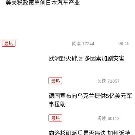
美关税政策重创日本汽车产业
08-18
最热
阅读
77244
欧洲野火肆虐 多因素加剧灾害
最热
阅读
71857
德国宣布向乌克兰提供5亿美元军
事援助
最热
阅读
60112
向洛杉矶派兵是否违法 加州诉特