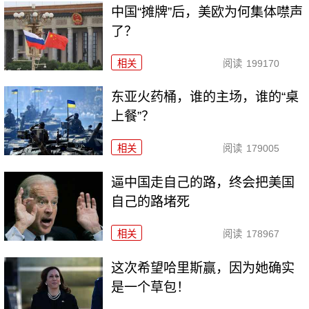
中国“摊牌”后，美欧为何集体噤声
了？
相关
阅读
199170
东亚火药桶，谁的主场，谁的“桌
上餐”？
相关
阅读
179005
逼中国走自己的路，终会把美国
自己的路堵死
相关
阅读
178967
这次希望哈里斯赢，因为她确实
是一个草包！