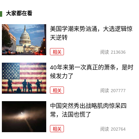
大家都在看
美国学潮来势汹涌，大选逻辑惊
天逆转
相关
阅读
213636
40年来第一次真正的萧条，是时
候发力了
相关
阅读
207777
中国突然秀出战略肌肉惊呆四
常，法国也慌了
相关
阅读
202764