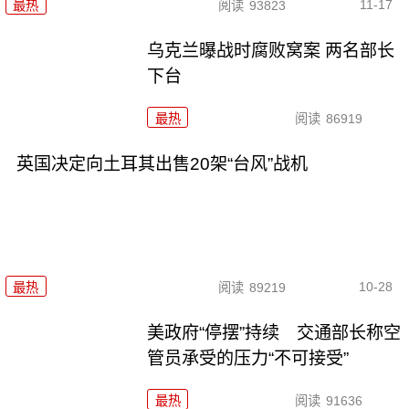
11-17
最热
阅读
93823
乌克兰曝战时腐败窝案 两名部长
下台
最热
阅读
86919
英国决定向土耳其出售20架“台风”战机
10-28
最热
阅读
89219
美政府“停摆”持续 交通部长称空
管员承受的压力“不可接受”
最热
阅读
91636