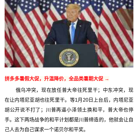
拼多多暑假大促，升温降价，全品类暑期大促 →
俄乌冲突，现在放任普大帝往死里干；中东冲突，现
在让内塔尼亚胡也往死里干。等1月20日上台后，内塔尼亚
胡公开说不打了；川普再逼小泽领土换和平，普大帝也停
手。这下两场战争的和平计划都是川普缔造的，他就会让自
己人去为自己谋求一个诺贝尔和平奖。