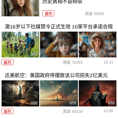
历史真相不容辩驳
最热
阅读
65281
澳16岁以下社媒禁令正式生效 10家平台承诺合规
12-11
最热
阅读
72253
达美航空：美国政府停摆致该公司损失2亿美元
12-05
最热
阅读
64118