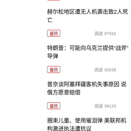
赫尔松地区遭无人机袭击致2人死
亡
最热
阅读
87916
特朗普：可能向乌克兰提供“战斧”
导弹
最热
阅读
92638
普京谈阿塞拜疆客机失事原因 说
俄方愿意赔偿
最热
阅读
98129
捆束儿童、使用催泪弹 美联邦机
构激进执法遭抗议