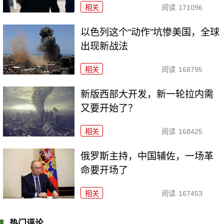
相关
阅读
171096
以色列这个“动作”坑惨美国，全球
出现新战法
相关
阅读
168795
新版西部大开发，新一轮拉内需
又要开始了？
相关
阅读
168425
俄罗斯主持，中国辅佐，一场革
命要开场了
相关
阅读
167453
热门评论