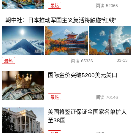
最热
阅读
52065
朝中社：日本推动军国主义复活将触碰“红线”
03-13
最热
阅读
65336
国际金价突破5200美元关口
最热
阅读
70146
美国将签证保证金国家名单扩大
至38国