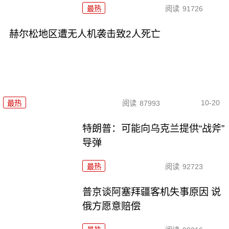
最热
阅读
91726
赫尔松地区遭无人机袭击致2人死亡
10-20
最热
阅读
87993
特朗普：可能向乌克兰提供“战斧”
导弹
最热
阅读
92723
普京谈阿塞拜疆客机失事原因 说
俄方愿意赔偿