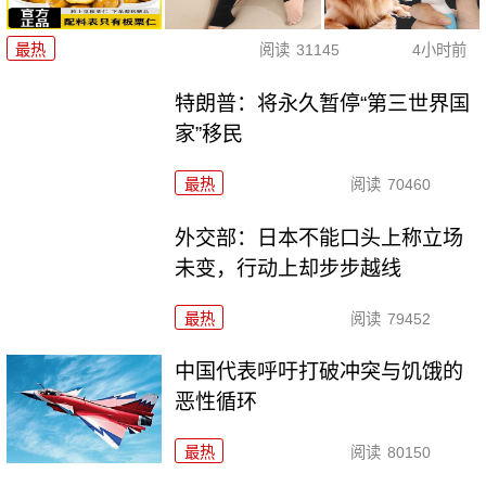
最热
阅读
31145
4小时前
特朗普：将永久暂停“第三世界国
家”移民
最热
阅读
70460
外交部：日本不能口头上称立场
未变，行动上却步步越线
最热
阅读
79452
中国代表呼吁打破冲突与饥饿的
恶性循环
最热
阅读
80150