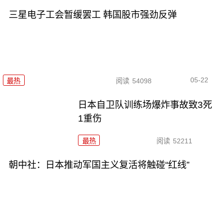
三星电子工会暂缓罢工 韩国股市强劲反弹
05-22
最热
阅读
54098
日本自卫队训练场爆炸事故致3死
1重伤
最热
阅读
52211
朝中社：日本推动军国主义复活将触碰“红线”