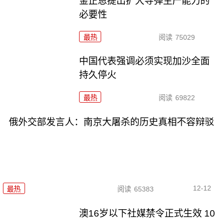
金正恩提出扩大导弹生产能力的
必要性
最热
阅读
75029
中国代表强调必须实现加沙全面
持久停火
最热
阅读
69822
俄外交部发言人：南京大屠杀的历史真相不容辩驳
12-12
最热
阅读
65383
澳16岁以下社媒禁令正式生效 10