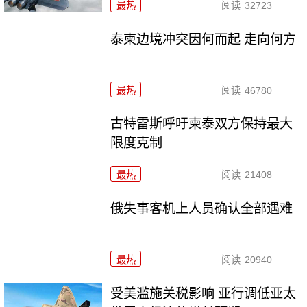
最热
阅读
32723
泰柬边境冲突因何而起 走向何方
最热
阅读
46780
古特雷斯呼吁柬泰双方保持最大
限度克制
最热
阅读
21408
俄失事客机上人员确认全部遇难
最热
阅读
20940
受美滥施关税影响 亚行调低亚太