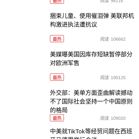
最热
阅读
98216
捆束儿童、使用催泪弹 美联邦机
构激进执法遭抗议
最热
阅读
106662
美媒曝美国因库存短缺暂停部分
对欧洲军售
最热
阅读
100125
外交部：美单方面歪曲解读撼动
不了国际社会坚持一个中国原则
的格局
最热
阅读
109020
中美就TikTok等经贸问题在西班