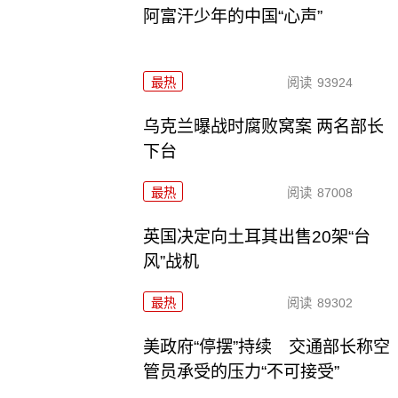
阿富汗少年的中国“心声”
最热
阅读
93924
乌克兰曝战时腐败窝案 两名部长
下台
最热
阅读
87008
英国决定向土耳其出售20架“台
风”战机
最热
阅读
89302
美政府“停摆”持续 交通部长称空
管员承受的压力“不可接受”