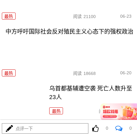
06-23
最热
阅读
21100
中方呼吁国际社会反对殖民主义心态下的强权政治
06-20
最热
阅读
18668
乌首都基辅遭空袭 死亡人数升至
23人
最热
阅读
18942
欧盟委员会计划全面禁止进口俄
0
0
点评一下
石油天然气