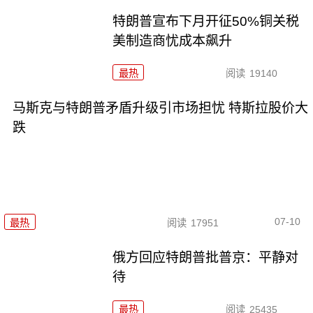
特朗普宣布下月开征50%铜关税
美制造商忧成本飙升
最热
阅读
19140
马斯克与特朗普矛盾升级引市场担忧 特斯拉股价大
跌
07-10
最热
阅读
17951
俄方回应特朗普批普京：平静对
待
最热
阅读
25435