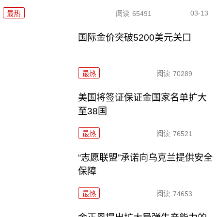
03-13
最热
阅读
65491
国际金价突破5200美元关口
最热
阅读
70289
美国将签证保证金国家名单扩大
至38国
最热
阅读
76521
“志愿联盟”承诺向乌克兰提供安全
保障
最热
阅读
74653