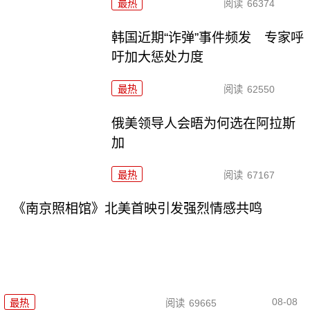
最热
阅读
66374
韩国近期“诈弹”事件频发 专家呼
吁加大惩处力度
最热
阅读
62550
俄美领导人会晤为何选在阿拉斯
加
最热
阅读
67167
《南京照相馆》北美首映引发强烈情感共鸣
08-08
最热
阅读
69665