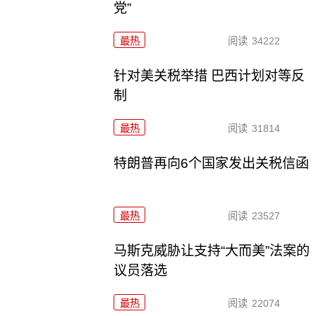
党”
最热
阅读
34222
针对美关税举措 巴西计划对等反
制
最热
阅读
31814
特朗普再向6个国家发出关税信函
最热
阅读
23527
马斯克威胁让支持“大而美”法案的
议员落选
最热
阅读
22074